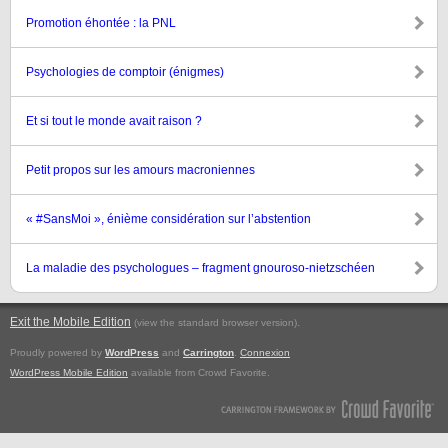
Promotion éhontée : la PNL
Psychologies de comptoir (énigmes)
Et si tout le monde avait raison ?
Petit propos sur les amours macroniennes
« #SansMoi », énième considération sur l’abstention
La maladie des psychologues – fragment gnouroso-nietzschéen
Exit the Mobile Edition
.
(view the standard browser version)
Proudly powered by
WordPress
and
Carrington
.
Connexion
WordPress Mobile Edition
available from Crowd Favorite.