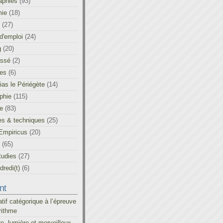
aphies
(93)
ie
(18)
(27)
d'emploi
(24)
g
(20)
assé
(2)
les
(6)
as le Périégète
(14)
phie
(115)
ue
(83)
es & techniques
(25)
Empiricus
(20)
(65)
tudies
(27)
redi(t)
(6)
nt
atif catégorique à l’épreuve
rithme
re, lumière et merveilleux