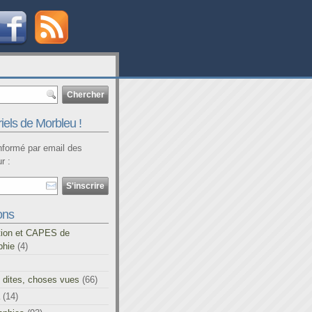
iels de Morbleu !
informé par email des
r :
ons
tion et CAPES de
phie
(4)
 dites, choses vues
(66)
(14)