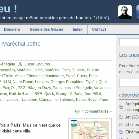
eu !
ent en usage même parmi les gens de bon ton. ” (Littré)
Dossiers
Galerie des Glaces
Index
Contact
g: Maréchal Joffre
Les courr
Périégète
Oscar Gnouros
Pour être 
rocadéro
,
Maréchal Joffre
,
Maréchal Foch
,
Dupleix
,
Tour de
mises à jou
 l'Etoile
,
Arc de Triomphe
,
Montmartre
,
Sacré-Coeur
,
Place
V
,
H&M
,
Notre Dame
,
Louvres
,
Georges Pompidou
,
Elysée
,
Quai
o Eco
,
OL
,
PSG
,
Häagen-Dazs
,
Pausanias le Périégète
,
Vacances
,
avan
,
Nuit du 4 août
,
RER
,
Quick
,
George V
,
Paris
,
Tour Eiffel
,
Obsessi
s
,
Invalides
,
Napoléon
,
Campanile
,
Tuileries
,
Palais Royal
,
Paris-
Agréga
philoso
4 commentaires »
Art
(28)
Choses
 fois à
Paris
. Mais ce n’est que ce
visité cette ville.
Cinéma