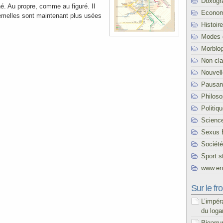
Doxogr
. Au propre, comme au figuré. Il
Econom
emelles sont maintenant plus usées
Histoire
Modes 
Morblo
Non cl
Nouvel
Pausani
Philoso
Politiq
Scienc
Sexus 
Société
Sport s
www.end
Sur le fro
L’impér
du loga
Bigarru