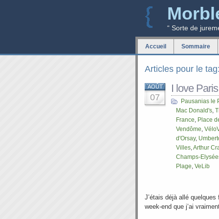
Morbl
“ Sorte de jurem
Accueil
Sommaire
Articles pour le ta
I love Paris
AOÛT
07
Pausanias le 
Mac Donald's
,
T
France
,
Place de
Vendôme
,
Vélo
d'Orsay
,
Umbert
Villes
,
Arthur Cr
Champs-Elysée
Plage
,
VeLib
J’étais déjà allé quelques
week-end que j’ai vraiment 