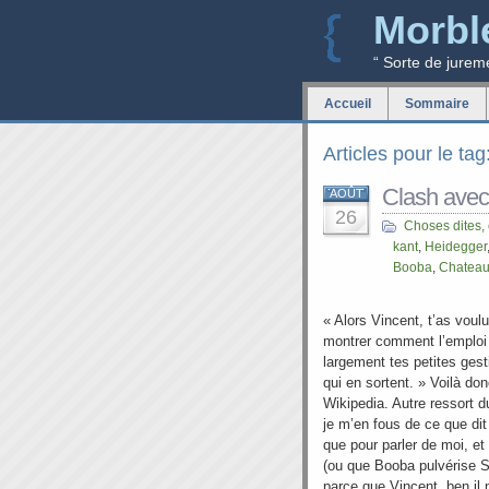
Morbl
“ Sorte de jurem
Accueil
Sommaire
Articles pour le ta
Clash avec
AOÛT
26
Choses dites,
kant
,
Heidegger
Booba
,
Chateau
« Alors Vincent, t’as voulu 
montrer comment l’emploi 
largement tes petites gesti
qui en sortent. » Voilà d
Wikipedia. Autre ressort du
je m’en fous de ce que dit
que pour parler de moi, e
(ou que Booba pulvérise Si
parce que Vincent, ben il n