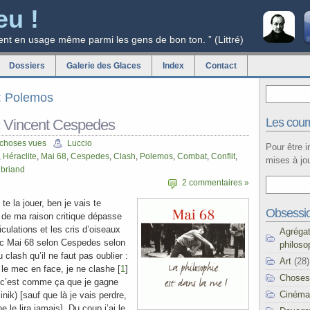
eu !
ent en usage même parmi les gens de bon ton. ” (Littré)
Dossiers
Galerie des Glaces
Index
Contact
g: Polemos
Les courr
 Vincent Cespedes
 choses vues
Luccio
Pour être 
,
Héraclite
,
Mai 68
,
Cespedes
,
Clash
,
Polemos
,
Combat
,
Conflit
,
mises à jou
briand
2 commentaires »
te la jouer, ben je vais te
Obsessi
de ma raison critique dépasse
culations et les cris d’oiseaux
Agréga
onc Mai 68 selon Cespedes selon
philoso
 clash qu’il ne faut pas oublier :
Art
(28)
 le mec en face, je ne clashe [
1
]
Choses
t c’est comme ça que je gagne
Cinéma
nik) [sauf que là je vais perdre,
e le lira jamais]. Du coup j’ai le