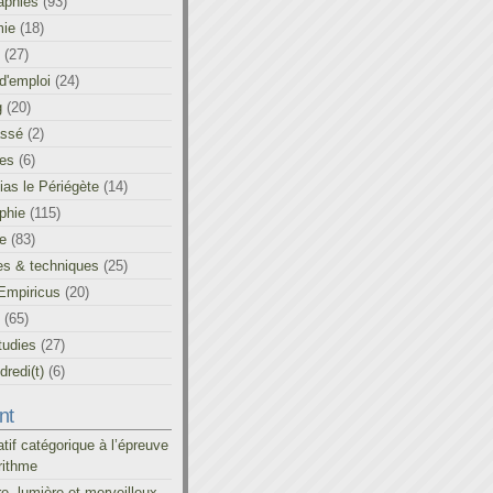
aphies
(93)
ie
(18)
(27)
d'emploi
(24)
g
(20)
assé
(2)
les
(6)
as le Périégète
(14)
phie
(115)
ue
(83)
es & techniques
(25)
Empiricus
(20)
(65)
tudies
(27)
redi(t)
(6)
nt
atif catégorique à l’épreuve
rithme
re, lumière et merveilleux