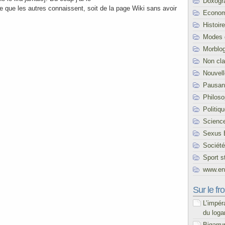
Doxogr
ce que les autres connaissent, soit de la page Wiki sans avoir
Econom
Histoire
Modes 
Morblo
Non cl
Nouvel
Pausani
Philoso
Politiq
Scienc
Sexus 
Société
Sport s
www.end
Sur le fro
L’impér
du loga
Bigarru