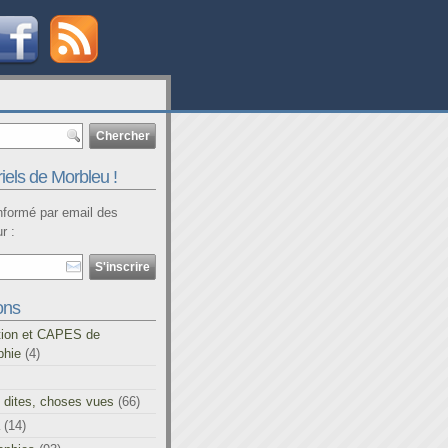
iels de Morbleu !
informé par email des
r :
ons
tion et CAPES de
phie
(4)
 dites, choses vues
(66)
(14)