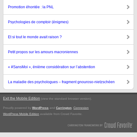
Promotion éhontée : la PNL
Psychologies de comptoir (énigmes)
Et si tout le monde avait raison ?
Petit propos sur les amours macroniennes
« #SansMoi », énième considération sur l’abstention
La maladie des psychologues – fragment gnouroso-nietzschéen
Exit the Mobile Edition
.
(view the standard browser version)
Proudly powered by
WordPress
and
Carrington
.
Connexion
WordPress Mobile Edition
available from Crowd Favorite.