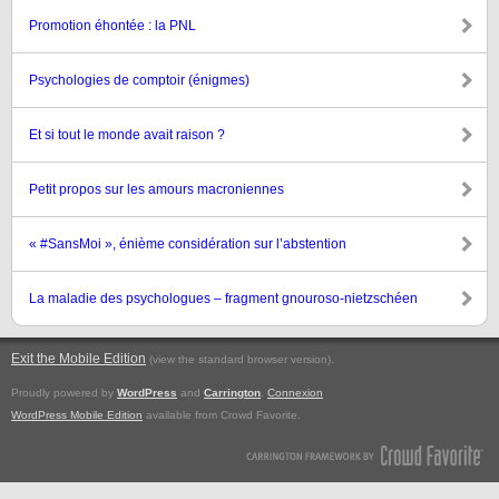
Promotion éhontée : la PNL
Psychologies de comptoir (énigmes)
Et si tout le monde avait raison ?
Petit propos sur les amours macroniennes
« #SansMoi », énième considération sur l’abstention
La maladie des psychologues – fragment gnouroso-nietzschéen
Exit the Mobile Edition
.
(view the standard browser version)
Proudly powered by
WordPress
and
Carrington
.
Connexion
WordPress Mobile Edition
available from Crowd Favorite.