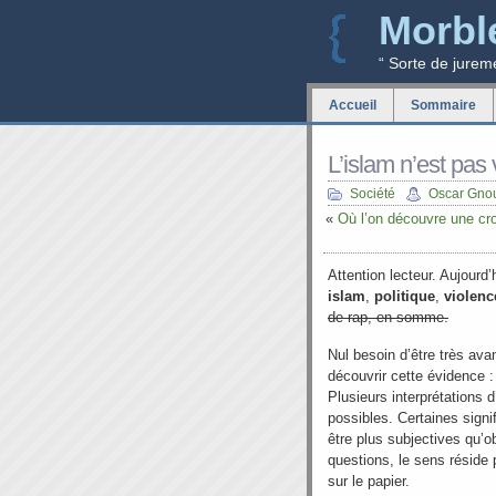
Morbl
“ Sorte de jurem
Accueil
Sommaire
L’islam n’est pas 
Société
Oscar Gno
«
Où l’on découvre une cr
Attention lecteur. Aujourd
islam
,
politique
,
violenc
de rap, en somme.
Nul besoin d’être très av
découvrir cette évidence :
Plusieurs interprétations 
possibles. Certaines signi
être plus subjectives qu’o
questions, le sens réside 
sur le papier.