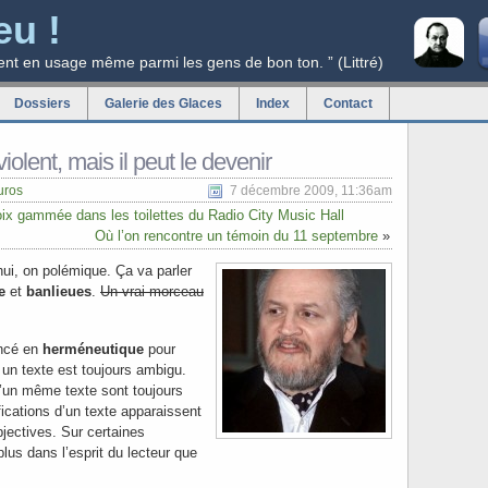
eu !
ent en usage même parmi les gens de bon ton. ” (Littré)
Dossiers
Galerie des Glaces
Index
Contact
violent, mais il peut le devenir
uros
7 décembre 2009, 11:36am
oix gammée dans les toilettes du Radio City Music Hall
Où l’on rencontre un témoin du 11 septembre
»
’hui, on polémique. Ça va parler
e
et
banlieues
.
Un vrai morceau
ancé en
herméneutique
pour
 un texte est toujours ambigu.
d’un même texte sont toujours
fications d’un texte apparaissent
bjectives. Sur certaines
plus dans l’esprit du lecteur que