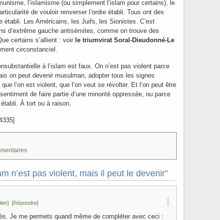
unisme, l’islamisme (ou simplement l’islam pour certains), le
ticularité de vouloir renverser l’ordre établi. Tous ont des
établi. Les Américains, les Juifs, les Sionistes. C’est
ens d’extrême gauche antisémites, comme on trouve des
e certains s’allient : voir
le triumvirat Soral-Dieudonné-Le
ement circonstanciel.
onsubstantielle à l’islam est faux. On n’est pas violent parce
is on peut devenir musulman, adopter tous les signes
que l’on est violent, que l’on veut se révolter. Et l’on peut être
e sentiment de faire partie d’une minorité oppressée, ou parce
établi. À tort ou à raison.
4335]
mmentaires
m n’est pas violent, mais il peut le devenir”
1
iter]
[Répondre]
ités. Je me permets quand même de compléter avec ceci :