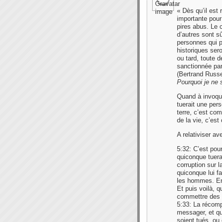
« Dès qu’il est
importante pour
pires abus. Le c
d’autres sont s
personnes qui p
historiques sero
ou tard, toute 
sanctionnée par
(Bertrand Russe
Pourquoi je ne
Quand à invoque
tuerait une per
terre, c’est co
de la vie, c’es
A relativiser av
5:32: C’est pou
quiconque tuera
corruption sur 
quiconque lui fa
les hommes. En
Et puis voilà, 
commettre des e
5:33: La récomp
messager, et qui
soient tués, ou