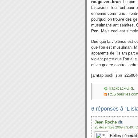
rouge-vert-brun
. Le comm
fascisme. Tous ont pour par
ennemis communs : l’ordre 
pourquoi on trouve des g
musulmans antisémites. Qu
Pen
. Mais ceci est simpl
Dire que la violence est c
que l’on est musulman. Ma
apparents de l’islam parce 
violent parce que l’on a l
qu’en guerre contre l’ordre 
[amtap book:isbn=226804
Trackback-URL
RSS pour les co
6 réponses à “L’isla
Jean Roche
dit:
23 décembre 2009 à 9:40
[C
Belles général