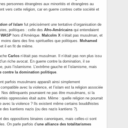
ines personnes étrangères aux minorités et étrangères au
nt vers cette religion, car en guerre contres cette société et
tion of Islam
fut précisément une tentative d’organisation de
istes, politiques : celle des
Afro-Américains
qui entendaient
s
WASP
hors d’Amérique.
Malcolm X
n’était pas musulman, et
on moins dans des fins spirituelles que politiques.
Mohamed
t il en fit de même.
auche
Carlos
n’était pas musulman. Il n’était pas non plus issu
s d’un riche avocat. En guerre contre la domination, il se
e, puis l’islamisme. L’extrême gauche et l’islamisme, mais
te contre la domination politique
.
nt parfois musulmans apparaît ainsi simplement
 compatible avec la violence, et l’islam est la religion associée
 Nos délinquants pourraient ne pas être musulmans, si la
rités oppressées était autre. Même : quelle religion ne pourrait
e avec la violence ? Ils existent même certains bouddhistes
te des kantiens nazis (ou des nazis kantiens ?).
t des oppositions binaires canoniques, mais celles-ci sont
es. On parle parfois d’
une alliance des totalitarismes