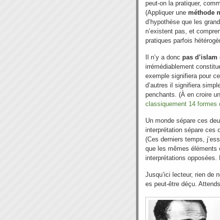
peut-on la pratiquer, comm
(Appliquer une
méthode n
d’hypothèse que les grands
n’existent pas, et compre
pratiques parfois hétérogè
Il n’y a donc
pas d’islam 
irrémédiablement constit
exemple signifiera pour cer
d’autres il signifiera simp
penchants. (À en croire u
classiquement 14 formes 
Un monde sépare ces deux i
interprétation sépare ces 
(Ces derniers temps, j’es
que les mêmes éléments co
interprétations opposées. L’
Jusqu’ici lecteur, rien de n
es peut-être déçu. Attends