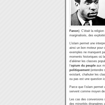
Fanon
). C’était la religi
marginalisés, des exploité
L’islam permet une interpré
ainsi un bon moteur pour or
exemples ne manquent p
moments historiques où la
d’aliéner les classes popul
l’
opium du peuple
aux ma
politiquement
(entendre s
existant, chahuter les cla
ou pas est une question ic
Parce que l’islam permet u
servent comme moyen de r
Les cas des conversions s
des minorités étrangères a