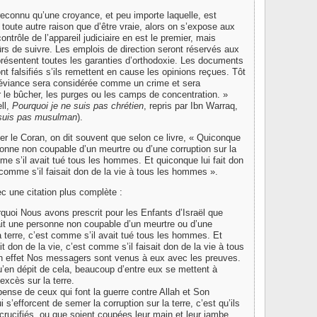
 reconnu qu’une croyance, et peu importe laquelle, est
 toute autre raison que d’être vraie, alors on s’expose aux
ontrôle de l’appareil judiciaire en est le premier, mais
ûrs de suivre. Les emplois de direction seront réservés aux
résentent toutes les garanties d’orthodoxie. Les documents
nt falsifiés s’ils remettent en cause les opinions reçues. Tôt
déviance sera considérée comme un crime et sera
 le bûcher, les purges ou les camps de concentration. »
ll,
Pourquoi je ne suis pas chrétien
, repris par Ibn Warraq,
 suis pas musulman
).
r le Coran, on dit souvent que selon ce livre, « Quiconque
sonne non coupable d’un meurtre ou d’une corruption sur la
mme s’il avait tué tous les hommes. Et quiconque lui fait don
t comme s’il faisait don de la vie à tous les hommes ».
ec une citation plus complète :
rquoi Nous avons prescrit pour les Enfants d’Israël que
it une personne non coupable d’un meurtre ou d’une
la terre, c’est comme s’il avait tué tous les hommes. Et
it don de la vie, c’est comme s’il faisait don de la vie à tous
 effet Nos messagers sont venus à eux avec les preuves.
qu’en dépit de cela, beaucoup d’entre eux se mettent à
xcès sur la terre.
ense de ceux qui font la guerre contre Allah et Son
 s’efforcent de semer la corruption sur la terre, c’est qu’ils
 crucifiés, ou que soient coupées leur main et leur jambe