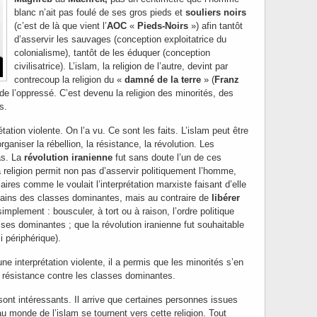
blanc n’ait pas foulé de ses gros pieds et
souliers noirs
(c’est de là que vient l’
AOC
«
Pieds-Noirs
») afin tantôt
d’asservir les sauvages (conception exploitatrice du
colonialisme), tantôt de les éduquer (conception
civilisatrice). L’islam, la religion de l’autre, devint par
contrecoup la religion du «
damné de la terre
» (
Franz
on de l’oppressé. C’est devenu la religion des minorités, des
s.
tation violente. On l’a vu. Ce sont les faits. L’islam peut être
ganiser la rébellion, la résistance, la révolution. Les
as. La
révolution iranienne
fut sans doute l’un de ces
 religion permit non pas d’asservir politiquement l’homme,
aires comme le voulait l’interprétation marxiste faisant d’elle
ins des classes dominantes, mais au contraire de
libérer
implement : bousculer, à tort ou à raison, l’ordre politique
sses dominantes ; que la révolution iranienne fut souhaitable
i périphérique).
ne interprétation violente, il a permis que les minorités s’en
ésistance contre les classes dominantes.
ont intéressants. Il arrive que certaines personnes issues
u monde de l’islam se tournent vers cette religion. Tout