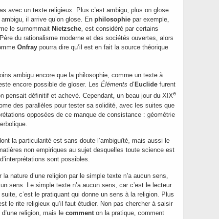
cas avec un texte religieux. Plus c’est ambigu, plus on glose.
 ambigu, il arrive qu’on glose. En
philosophie
par exemple,
me le surnommait
Nietzsche
, est considéré par certains
 Père du rationalisme moderne et des sociétés ouvertes, alors
 comme
Onfray
pourra dire qu’il est en fait la source théorique
ins ambigu encore que la philosophie, comme un texte à
 reste encore possible de gloser. Les
Éléments
d’
Euclide
furent
e
n pensait définitif et achevé. Cependant, un beau jour du XIX
iome des parallèles pour tester sa solidité, avec les suites que
terprétations opposées de ce manque de consistance : géométrie
erbolique.
dont la particularité est sans doute l’ambiguïté, mais aussi le
s matières non empiriques au sujet desquelles toute science est
d’interprétations sont possibles.
r la nature d’une religion par le simple texte n’a aucun sens,
cun sens. Le simple texte n’a aucun sens, car c’est le lecteur
suite, c’est le pratiquant qui donne un sens à la religion. Plus
st le rite religieux qu’il faut étudier. Non pas chercher à saisir
d’une religion, mais le
comment
on la pratique, comment