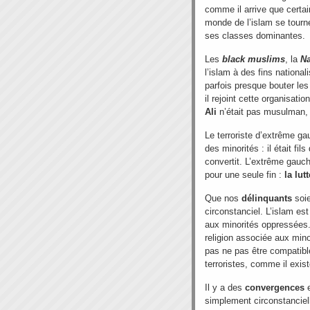
comme il arrive que certa
monde de l’islam se tourne
ses classes dominantes.
Les
black muslims
, la
Na
l’islam à des fins national
parfois presque bouter le
il rejoint cette organisati
Ali
n’était pas musulman, e
Le terroriste d’extrême g
des minorités : il était fil
convertit. L’extrême gauch
pour une seule fin :
la lut
Que nos
délinquants
soie
circonstanciel. L’islam est
aux minorités oppressées.
religion associée aux mino
pas ne pas être compatibl
terroristes, comme il exis
Il y a des
convergences
e
simplement circonstanciell