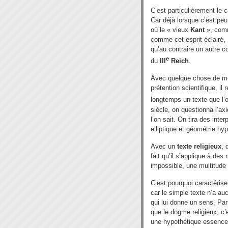
C’est particulièrement le 
Car déjà lorsque c’est peu
où le « vieux
Kant
», com
comme cet esprit éclairé,
qu’au contraire un autre
e
du
III
Reich
.
Avec quelque chose de mo
prétention scientifique, il
longtemps un texte que l’o
siècle, on questionna l’ax
l’on sait. On tira des in
elliptique et géométrie hyp
Avec un
texte religieux
, 
fait qu’il s’applique à de
impossible, une multitude 
C’est pourquoi caractérise
car le simple texte n’a au
qui lui donne un sens. Par 
que le dogme religieux, c’e
une hypothétique essence 