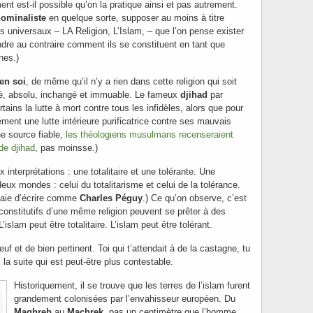
ent est-il possible qu’on la pratique ainsi et pas autrement.
ominaliste
en quelque sorte, supposer au moins à titre
 universaux – LA Religion, L’Islam, – que l’on pense exister
ndre au contraire comment ils se constituent en tant que
nes.)
en soi
, de même qu’il n’y a rien dans cette religion qui soit
ué, absolu, inchangé et immuable. Le fameux
djihad
par
tains la lutte à mort contre tous les infidèles, alors que pour
lement une lutte intérieure purificatrice contre ses mauvais
ne source fiable,
les théologiens musulmans recenseraient
de djihad
, pas moinsse.)
nterprétations : une totalitaire et une tolérante. Une
deux mondes : celui du totalitarisme et celui de la tolérance.
saie d’écrire comme
Charles Péguy
.) Ce qu’on observe, c’est
nstitutifs d’une même religion peuvent se prêter à des
islam peut être totalitaire. L’islam peut être tolérant.
euf et de bien pertinent. Toi qui t’attendait à de la castagne, tu
 la suite qui est peut-être plus contestable.
Historiquement, il se trouve que les terres de l’islam furent
grandement colonisées par l’envahisseur européen. Du
Maghreb
au
Machrek,
pas un centimètre que l’homme