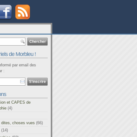
iels de Morbleu !
informé par email des
r :
ons
tion et CAPES de
phie
(4)
 dites, choses vues
(66)
(14)