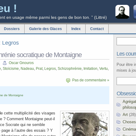
eu !
ent en usage même parmi les gens de bon ton. ” (Littré)
Dossiers
Galerie des Glaces
Index
Contact
g: Legros
Les courr
hrénie socratique de Montaigne
Oscar Gnouros
Pour être 
e
,
Stoïcisme
,
Nadeau
,
Prat
,
Legros
,
Schizophrénie
,
Imitation
,
Vertu
,
mises à jou
Pas de commentaire »
Obsessi
sme de Montaigne
Agréga
philoso
cette multiplicité des visages
Art
(28)
e ? Comment Montaigne peut-il
Choses
à ce Socrate qui ne semble
Cinéma
 page à l’autre des essais ? Y