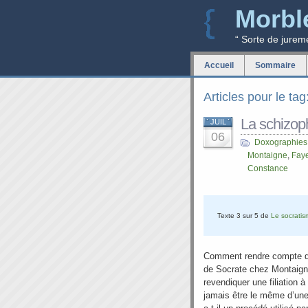
Morbl
“ Sorte de jurem
Accueil
Sommaire
Articles pour le ta
La schizop
JUIL
06
Doxographies
Montaigne
,
Fay
Constance
Texte 3 sur 5 de
Le socrati
Comment rendre compte de 
de Socrate chez Montaign
revendiquer une filiation 
jamais être le même d’une