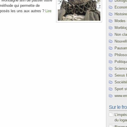
ar Montaigne afin de passer outre
Doxogr
 méthode qui permette de
Econom
pposés les uns aux autres ?
Lire
Histoire
Modes 
Morblo
Non cl
Nouvel
Pausani
Philoso
Politiq
Scienc
Sexus 
Société
Sport s
www.end
Sur le fro
L’impér
du loga
Bigarru