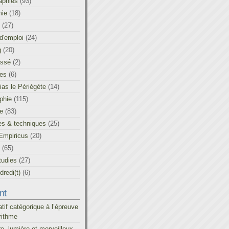
aphies
(93)
ie
(18)
(27)
d'emploi
(24)
g
(20)
assé
(2)
les
(6)
as le Périégète
(14)
phie
(115)
ue
(83)
es & techniques
(25)
Empiricus
(20)
(65)
tudies
(27)
redi(t)
(6)
nt
atif catégorique à l’épreuve
rithme
re, lumière et merveilleux