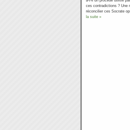
a-t-il un procédé utilisé p
ces contradictions ? Une
réconcilier ces Socrate o
la suite »