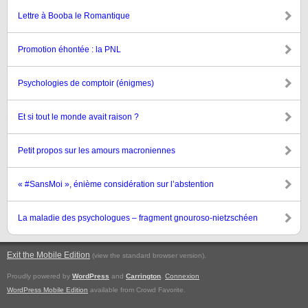
Lettre à Booba le Romantique
Promotion éhontée : la PNL
Psychologies de comptoir (énigmes)
Et si tout le monde avait raison ?
Petit propos sur les amours macroniennes
« #SansMoi », énième considération sur l’abstention
La maladie des psychologues – fragment gnouroso-nietzschéen
Exit the Mobile Edition
.
(view the standard browser version)
Proudly powered by
WordPress
and
Carrington
.
Connexion
WordPress Mobile Edition
available from Crowd Favorite.