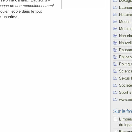
» selon le
Canard
). L’auteur s’y
Doxogr
époque de son reconditionnement
Econom
culer l’école dans le tout
Histoire
s un crime.
Modes 
Morblo
Non cl
Nouvel
Pausani
Philoso
Politiq
Scienc
Sexus 
Société
Sport s
www.end
Sur le fro
L’impér
du loga
Bigarru