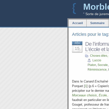
Morbl
“ Sorte de jurem
Accueil
Sommaire
Articles pour le ta
De l’inform
FÉV
15
L’école et 
Choses dites,
Luccio
Platon
,
Socrate
Réminiscence
,
Dans le
Canard
Enchaîné
Porquet [
1
] (p.6 « Copier/
précipiter sur le dernier 
Morceaux choisis
,
Ecole,
faudrait en particulier en l
Gouget, professeur de fran