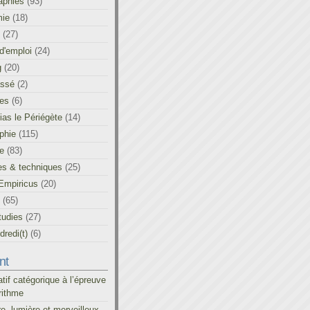
aphies
(93)
ie
(18)
(27)
d'emploi
(24)
g
(20)
assé
(2)
les
(6)
as le Périégète
(14)
phie
(115)
ue
(83)
es & techniques
(25)
Empiricus
(20)
(65)
tudies
(27)
redi(t)
(6)
nt
atif catégorique à l’épreuve
rithme
re, lumière et merveilleux