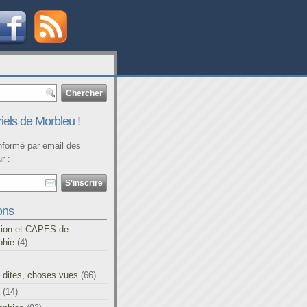
iels de Morbleu !
informé par email des
r :
ons
tion et CAPES de
phie
(4)
 dites, choses vues
(66)
(14)