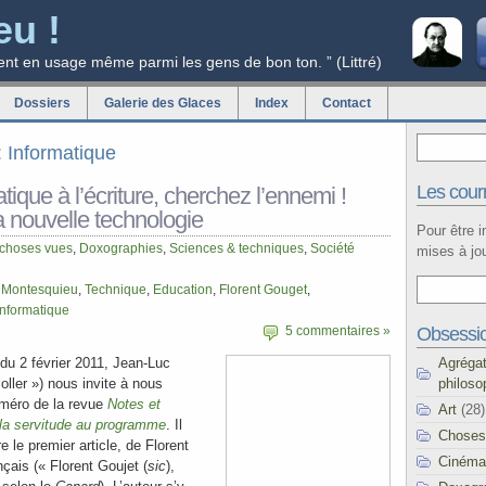
eu !
ent en usage même parmi les gens de bon ton. ” (Littré)
Dossiers
Galerie des Glaces
Index
Contact
g: Informatique
Les courr
atique à l’écriture, cherchez l’ennemi !
la nouvelle technologie
Pour être 
 choses vues
,
Doxographies
,
Sciences & techniques
,
Société
mises à jou
,
Montesquieu
,
Technique
,
Education
,
Florent Gouget
,
Informatique
Obsessi
5 commentaires »
Agréga
du 2 février 2011, Jean-Luc
philoso
coller ») nous invite à nous
numéro de la revue
Notes et
Art
(28)
 la servitude au programme
. Il
Choses
ire le premier article, de Florent
Cinéma
çais (« Florent Goujet (
sic
),