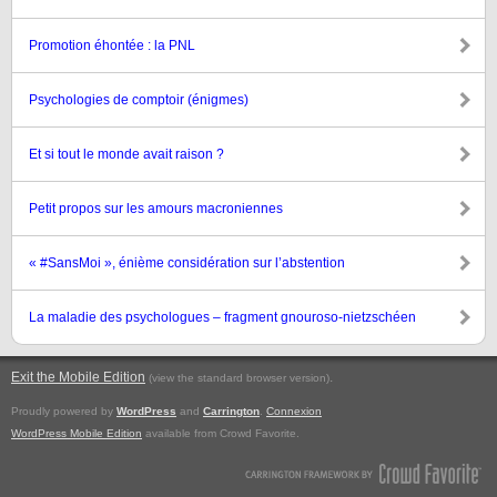
Promotion éhontée : la PNL
Psychologies de comptoir (énigmes)
Et si tout le monde avait raison ?
Petit propos sur les amours macroniennes
« #SansMoi », énième considération sur l’abstention
La maladie des psychologues – fragment gnouroso-nietzschéen
Exit the Mobile Edition
.
(view the standard browser version)
Proudly powered by
WordPress
and
Carrington
.
Connexion
WordPress Mobile Edition
available from Crowd Favorite.