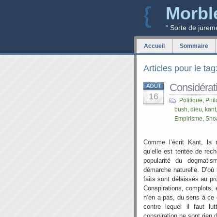
Morbl
“ Sorte de jurem
Accueil
Sommaire
Articles pour le t
Considérati
AOÛT
16
Politique
,
Phil
bush
,
dieu
,
kant
Empirisme
,
Sho
Comme l’écrit Kant, la r
qu’elle est tentée de rec
popularité du dogmatism
démarche naturelle. D’où l
faits sont délaissés au pr
Conspirations, complots, 
n’en a pas, du sens à ce q
contre lequel il faut lu
conspiration ne sont rien