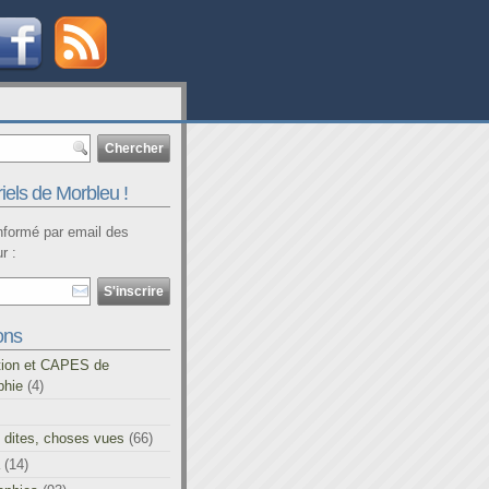
iels de Morbleu !
informé par email des
r :
ons
tion et CAPES de
phie
(4)
 dites, choses vues
(66)
(14)