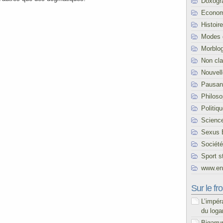
Doxogr
Econom
Histoire
Modes 
Morblo
Non cl
Nouvel
Pausani
Philoso
Politiq
Scienc
Sexus 
Société
Sport s
www.end
Sur le fro
L’impér
du loga
Bigarru