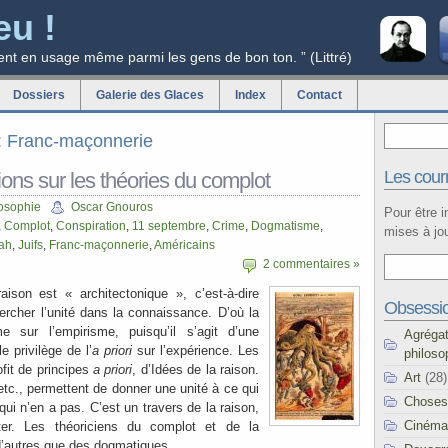
eu !
ent en usage même parmi les gens de bon ton. ” (Littré)
Dossiers
Galerie des Glaces
Index
Contact
ag: Franc-maçonnerie
Les courr
ons sur les théories du complot
osophie
Oscar Gnouros
Pour être 
,
Complot
,
Conspiration
,
11 septembre
,
Crime
,
Dogmatisme
,
mises à jou
ah
,
Juifs
,
Franc-maçonnerie
,
Américains
2 commentaires »
aison est « architectonique », c’est-à-dire
Obsessi
hercher l’unité dans la connaissance. D’où la
e sur l’empirisme, puisqu’il s’agit d’une
Agréga
e privilège de l’
a priori
sur l’expérience. Les
philoso
ofit de principes
a priori
, d’Idées de la raison.
Art
(28)
etc., permettent de donner une unité à ce qui
Choses
ui n’en a pas. C’est un travers de la raison,
Cinéma
tter. Les théoriciens du complot et de la
 d’autres que des dogmatiques.