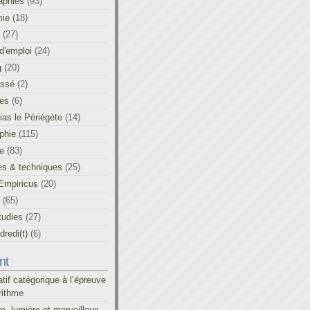
aphies
(93)
ie
(18)
(27)
d'emploi
(24)
g
(20)
assé
(2)
les
(6)
as le Périégète
(14)
phie
(115)
ue
(83)
es & techniques
(25)
Empiricus
(20)
(65)
tudies
(27)
redi(t)
(6)
nt
atif catégorique à l’épreuve
rithme
re, lumière et merveilleux