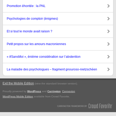
Promotion éhontée : la PNL
Psychologies de comptoir (énigmes)
Et si tout le monde avait raison ?
Petit propos sur les amours macroniennes
« #SansMoi », énième considération sur l’abstention
La maladie des psychologues – fragment gnouroso-nietzschéen
Exit the Mobile Edition
.
(view the standard browser version)
Proudly powered by
WordPress
and
Carrington
.
Connexion
WordPress Mobile Edition
available from Crowd Favorite.