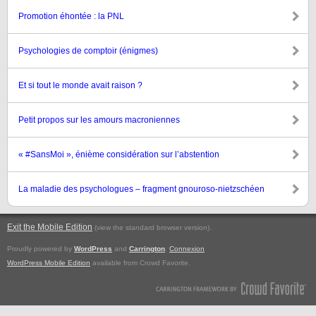
Promotion éhontée : la PNL
Psychologies de comptoir (énigmes)
Et si tout le monde avait raison ?
Petit propos sur les amours macroniennes
« #SansMoi », énième considération sur l’abstention
La maladie des psychologues – fragment gnouroso-nietzschéen
Exit the Mobile Edition
.
(view the standard browser version)
Proudly powered by
WordPress
and
Carrington
.
Connexion
WordPress Mobile Edition
available from Crowd Favorite.