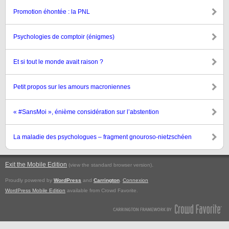
Promotion éhontée : la PNL
Psychologies de comptoir (énigmes)
Et si tout le monde avait raison ?
Petit propos sur les amours macroniennes
« #SansMoi », énième considération sur l’abstention
La maladie des psychologues – fragment gnouroso-nietzschéen
Exit the Mobile Edition
.
(view the standard browser version)
Proudly powered by
WordPress
and
Carrington
.
Connexion
WordPress Mobile Edition
available from Crowd Favorite.