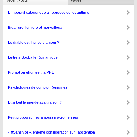
Recent Posts
Pages
L’impératif catégorique à l’épreuve du logarithme
Bigarrure, lumière et merveilleux
Le diable est-il privé d’amour ?
Lettre à Booba le Romantique
Promotion éhontée : la PNL
Psychologies de comptoir (énigmes)
Et si tout le monde avait raison ?
Petit propos sur les amours macroniennes
« #SansMoi », énième considération sur l’abstention