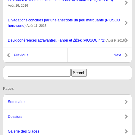
Le caractère morbide de l’incohérence des autres (PIQSOU n°3)
Août 16, 2016
Divagations conclues par une anecdote un peu marquante (PIQSOU
hors-série)
Août 11, 2016
Deux cohérences attrayantes, Fanon et Žižek (PIQSOU n°2)
Août 9, 2016
Previous
Next
Pages
Sommaire
Dossiers
Galerie des Glaces