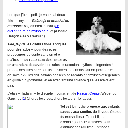
La fable et la superstition
Lorsque j’étais petit, je valorisai deux
fois les mythes.
Enfant je m’attachai au
merveilleux
(combien je lisais
ce
dictionnaire de mythologie
, et plus tard
Dragon Ball
ou
Batman
).
Ado, je pris
les civilisations antiques
pour des ados
– pour des êtres
préoccupés de vérité sans en être
maîtres, et
se racontant des histoires
en attendant de savoir
. Les ados se racontent mythes et légendes à
propos des filles parce qu’ils ne savent pas (mais sait-on jamais ? veut-
on savoir ?) ; les civilisations passées se racontaient mythes et légendes
en guise d’hypothèses, et en attentant une science qu’elles n’avaient
pas.
J’étais – Tadam ! – le disciple inconscient de
Pascal
,
Comte
, Weber ou
Gauchet. [
1
] Chères lectrices, chers lecteurs, Toi aussi.
Tel est le mythe proposé aux enfants
sages : aux confins de l’hypothèse et
du merveilleux
. Tel est-il, par
exemple, dans les musées plein
d’animations (du type
C’est pas