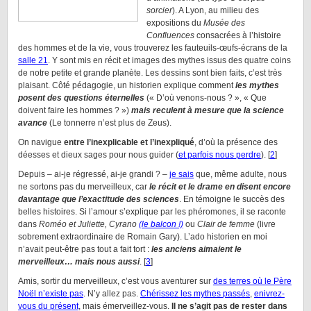
sorcier
). A Lyon, au milieu des
expositions du
Musée des
Confluences
consacrées à l’histoire
des hommes et de la vie, vous trouverez les fauteuils-œufs-écrans de la
s
alle 21
. Y sont mis en récit et images des mythes issus des quatre coins
de notre petite et grande planète. Les dessins sont bien faits, c’est très
plaisant. Côté pédagogie, un historien explique comment
les mythes
posent des questions éternelles
(« D’où venons-nous ? », « Que
doivent faire les hommes ? »)
mais
reculent à mesure que la science
avance
(Le tonnerre n’est plus de Zeus).
On navigue
entre l’inexplicable et l’inexpliqué
, d’où la présence des
déesses et dieux sages pour nous guider (
et parfois nous perdre
). [
2
]
Depuis – ai-je régressé, ai-je grandi ? –
je sais
que, même adulte, nous
ne sortons pas du merveilleux, car
le récit et le drame en disent encore
davantage que l’exactitude des sciences
. En témoigne le succès des
belles histoires. Si l’amour s’explique par les phéromones, il se raconte
dans
Roméo et Juliette, Cyrano
(le balcon !)
ou
Clair de femme
(livre
sobrement extraordinaire de Romain Gary). L’ado historien en moi
n’avait peut-être pas tout a fait tort :
les anciens aimaient le
merveilleux… mais nous aussi
. [
3
]
Amis, sortir du merveilleux, c’est vous aventurer sur
des terres où le Père
Noël n’existe pas
. N’y allez pas.
Chérissez les mythes passés
,
enivrez-
vous du présent
, mais émerveillez-vous.
Il ne s’agit pas de rester dans