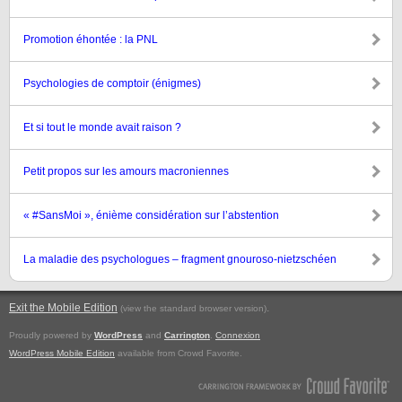
Promotion éhontée : la PNL
Psychologies de comptoir (énigmes)
Et si tout le monde avait raison ?
Petit propos sur les amours macroniennes
« #SansMoi », énième considération sur l’abstention
La maladie des psychologues – fragment gnouroso-nietzschéen
Exit the Mobile Edition
.
(view the standard browser version)
Proudly powered by
WordPress
and
Carrington
.
Connexion
WordPress Mobile Edition
available from Crowd Favorite.