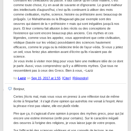
connaître les civilisations du passé. Il faut savoir qu’en cette matière, c’est
comme toute chose, il y en avait de savante et d’ignorante. Le grand malheur
des intellectuels d’aujourd’hui, c’est qu’ils continuent à utiliser des mots
comme civilisation, mythe, science, histoire ou préhistoire avec beaucoup de
préjugés. Le Mahabharata ou la Bhagavad-gita par exemple sont des
oeuvres qui datent de la « préhistoire » mais qui sont inégalées jusqu’à nos
jours. Et leur contenu fait allusion à des récits ou des conceptions de
l’existence qui sont encore beaucoup plus anciens. Ces mythes et ces
légendes, comme vous les appelez, vous apprendront que cette civilisation,
védique (basée sur les védas) possédaient des sciences hautement
efficaces, comme le yoga ou la médecine tirée de l’ayur-véda. Si vous y jetiez
un oeil, vous feriez plus attention avant d’écrire qu’ils n’avaient pas de
science.
Je vous invite à visiter mon blog pour vous faire une meilleure idée de ce dont
je parle. Aussi, vous comprendrez qu’il y a différents mythes. Que tous ne
ressemblent pas à ceux des Grecs. Bien à vous, –Laziz
by
Laziz
on
Sep 15, 2017 at 1:55
[Citer]
[Répondre]
Bonjour,
Certes j’écris mal, mais vous vous en prenez à une réflexion tout de même
écrite à l’imparfait : il s’agit d’une opinion qui autrefois me venait à l’esprit. Ainsi
la phrase n’est pas vilaine, elle est plutôt réelle.
Pire que ça, il s’agissait d’une opinion à propos des mythes grecs, pour qui j’ai
encore une estime immense (enfin pour certains). Sur le caractère inégalé
des oeuvres à l’origine des religions, je vous laisse juge de votre propos.
Sur l’efficacité des sciences védiques et vos conseils de lecture, je me