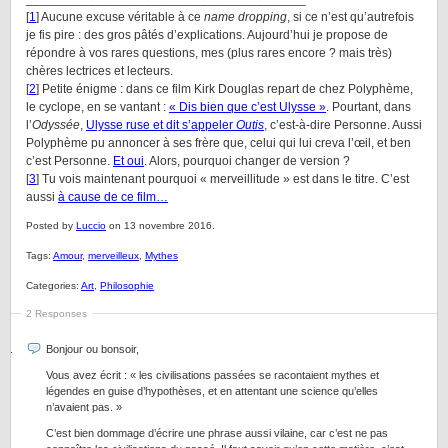
[
1
] Aucune excuse véritable à ce
name dropping
, si ce n’est qu’autrefois
je fis pire : des gros pâtés d’explications. Aujourd’hui je propose de
répondre à vos rares questions, mes (plus rares encore ? mais très)
chères lectrices et lecteurs.
[
2
] Petite énigme : dans ce film Kirk Douglas repart de chez Polyphème,
le cyclope, en se vantant :
« Dis bien que c’est Ulysse »
. Pourtant, dans
l’
Odyssée
,
Ulysse ruse et dit s’appeler
Outis
, c’est-à-dire Personne. Aussi
Polyphème pu annoncer à ses frère que, celui qui lui creva l’œil, et ben
c’est Personne.
Et oui
. Alors, pourquoi changer de version ?
[
3
] Tu vois maintenant pourquoi « merveillitude » est dans le titre. C’est
aussi
à cause de ce film…
Posted by
Luccio
on 13 novembre 2016.
Tags:
Amour
,
merveilleux
,
Mythes
Categories:
Art
,
Philosophie
2 Responses
Bonjour ou bonsoir,
Vous avez écrit : « les civilisations passées se racontaient mythes et
légendes en guise d’hypothèses, et en attentant une science qu’elles
n’avaient pas. »
C’est bien dommage d’écrire une phrase aussi vilaine, car c’est ne pas