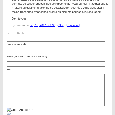
permets de laisser chacun juge de l’opportunité. Mais surtout, il faudrait que je
m’attelle au quatrième volet de ce quadratique ; peut-être vous blesserait-il
moins (l’absence d’échéance propre au blog me pousse à le repousser).
Bien à vous
by
Luccio
on
Sep 16, 2017 at 1:39
[Citer]
[Répondre]
Leave a Reply
Name (required)
Email (required, but never shared)
Web