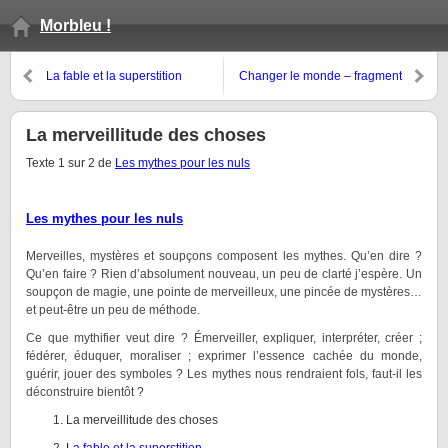
Morbleu !
La fable et la superstition
Changer le monde – fragment
gnouroso-stirnero-nietzschéen
La merveillitude des choses
Texte 1 sur 2 de
Les mythes pour les nuls
Les mythes pour les nuls
Merveilles, mystères et soupçons composent les mythes. Qu’en dire ?
Qu’en faire ? Rien d’absolument nouveau, un peu de clarté j’espère. Un
soupçon de magie, une pointe de merveilleux, une pincée de mystères…
et peut-être un peu de méthode.
Ce que mythifier veut dire ? Émerveiller, expliquer, interpréter, créer ;
fédérer, éduquer, moraliser ; exprimer l’essence cachée du monde,
guérir, jouer des symboles ? Les mythes nous rendraient fols, faut-il les
déconstruire bientôt ?
La merveillitude des choses