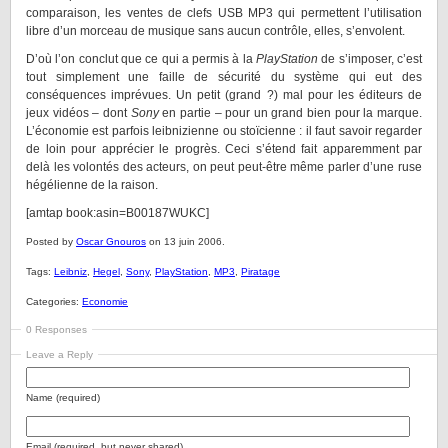
comparaison, les ventes de clefs USB MP3 qui permettent l’utilisation
libre d’un morceau de musique sans aucun contrôle, elles, s’envolent.
D’où l’on conclut que ce qui a permis à la
PlayStation
de s’imposer, c’est
tout simplement une faille de sécurité du système qui eut des
conséquences imprévues. Un petit (grand ?) mal pour les éditeurs de
jeux vidéos – dont
Sony
en partie – pour un grand bien pour la marque.
L’économie est parfois leibnizienne ou stoïcienne : il faut savoir regarder
de loin pour apprécier le progrès. Ceci s’étend fait apparemment par
delà les volontés des acteurs, on peut peut-être même parler d’une ruse
hégélienne de la raison.
[amtap book:asin=B00187WUKC]
Posted by
Oscar Gnouros
on 13 juin 2006.
Tags:
Leibniz
,
Hegel
,
Sony
,
PlayStation
,
MP3
,
Piratage
Categories:
Economie
0 Responses
Leave a Reply
Name (required)
Email (required, but never shared)