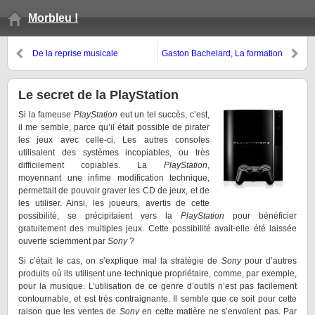
Morbleu !
De la reprise musicale
Gaston Bachelard, La formation
de l’esprit scientifique
Le secret de la PlayStation
Si la fameuse
PlayStation
eut un tel succès, c’est,
il me semble, parce qu’il était possible de pirater
les jeux avec celle-ci. Les autres consoles
utilisaient des systèmes incopiables, ou très
difficilement copiables. La
PlayStation
,
moyennant une infime modification technique,
permettait de pouvoir graver les CD de jeux, et de
les utiliser. Ainsi, les joueurs, avertis de cette
possibilité, se précipitaient vers la
PlayStation
pour bénéficier
gratuitement des multiples jeux. Cette possibilité avait-elle été laissée
ouverte sciemment par
Sony
?
Si c’était le cas, on s’explique mal la stratégie de
Sony
pour d’autres
produits où ils utilisent une technique propriétaire, comme, par exemple,
pour la musique. L’utilisation de ce genre d’outils n’est pas facilement
contournable, et est très contraignante. Il semble que ce soit pour cette
raison que les ventes de
Sony
en cette matière ne s’envolent pas. Par