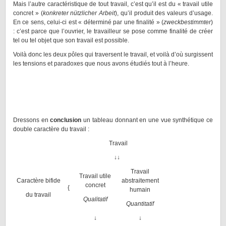
Mais l’autre caractéristique de tout travail, c’est qu’il est du « travail utile
concret » (
konkreter nützlicher Arbeit
), qu’il produit des valeurs d’usage.
En ce sens, celui-ci est « déterminé par une finalité » (
zweckbestimmter
)
: c’est parce que l’ouvrier, le travailleur se pose comme finalité de créer
tel ou tel objet que son travail est possible.
Voilà donc les deux pôles qui traversent le travail, et voilà d’où surgissent
les tensions et paradoxes que nous avons étudiés tout à l’heure.
Dressons en
conclusion
un tableau donnant en une vue synthétique ce
double caractère du travail :
Travail
↓
↓
Travail
Travail utile
Caractère bifide
abstraitement
concret
{
humain
du travail
Qualitatif
Quantitatif
↓
↓