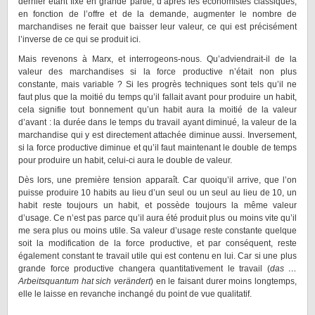
dernier étant fixé en grande partie, d’après les économistes classiques,
en fonction de l’offre et de la demande, augmenter le nombre de
marchandises ne ferait que baisser leur valeur, ce qui est précisément
l’inverse de ce qui se produit ici.
Mais revenons à Marx, et interrogeons-nous. Qu’adviendrait-il de la
valeur des marchandises si la force productive n’était non plus
constante, mais variable ? Si les progrès techniques sont tels qu’il ne
faut plus que la moitié du temps qu’il fallait avant pour produire un habit,
cela signifie tout bonnement qu’un habit aura la moitié de la valeur
d’avant : la durée dans le temps du travail ayant diminué, la valeur de la
marchandise qui y est directement attachée diminue aussi. Inversement,
si la force productive diminue et qu’il faut maintenant le double de temps
pour produire un habit, celui-ci aura le double de valeur.
Dès lors, une première tension apparaît. Car quoiqu’il arrive, que l’on
puisse produire 10 habits au lieu d’un seul ou un seul au lieu de 10, un
habit reste toujours un habit, et possède toujours la même valeur
d’usage. Ce n’est pas parce qu’il aura été produit plus ou moins vite qu’il
me sera plus ou moins utile. Sa valeur d’usage reste constante quelque
soit la modification de la force productive, et par conséquent, reste
également constant te travail utile qui est contenu en lui. Car si une plus
grande force productive changera quantitativement le travail (
das …
Arbeitsquantum hat sich verändert
) en le faisant durer moins longtemps,
elle le laisse en revanche inchangé du point de vue qualitatif.