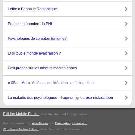
Lettre à Booba le Romantique
Promotion éhontée : la PNL
Psychologies de comptoir (énigmes)
Et si tout le monde avait raison ?
Petit propos sur les amours macroniennes
« #SansMoi », énième considération sur l’abstention
La maladie des psychologues – fragment gnouroso-nietzschéen
Exit the Mobile Edition
.
(view the standard browser version)
Proudly powered by
WordPress
and
Carrington
.
Connexion
WordPress Mobile Edition
available from Crowd Favorite.