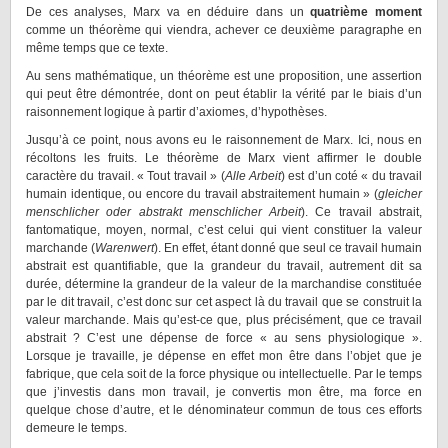
De ces analyses, Marx va en déduire dans un
quatrième moment
comme un théorème qui viendra, achever ce deuxième paragraphe en
même temps que ce texte.
Au sens mathématique, un théorème est une proposition, une assertion
qui peut être démontrée, dont on peut établir la vérité par le biais d’un
raisonnement logique à partir d’axiomes, d’hypothèses.
Jusqu’à ce point, nous avons eu le raisonnement de Marx. Ici, nous en
récoltons les fruits. Le théorème de Marx vient affirmer le double
caractère du travail. « Tout travail » (
Alle Arbeit
) est d’un coté « du travail
humain identique, ou encore du travail abstraitement humain » (
gleicher
menschlicher oder abstrakt menschlicher Arbeit
). Ce travail abstrait,
fantomatique, moyen, normal, c’est celui qui vient constituer la valeur
marchande (
Warenwert
). En effet, étant donné que seul ce travail humain
abstrait est quantifiable, que la grandeur du travail, autrement dit sa
durée, détermine la grandeur de la valeur de la marchandise constituée
par le dit travail, c’est donc sur cet aspect là du travail que se construit la
valeur marchande. Mais qu’est-ce que, plus précisément, que ce travail
abstrait ? C’est une dépense de force « au sens physiologique ».
Lorsque je travaille, je dépense en effet mon être dans l’objet que je
fabrique, que cela soit de la force physique ou intellectuelle. Par le temps
que j’investis dans mon travail, je convertis mon être, ma force en
quelque chose d’autre, et le dénominateur commun de tous ces efforts
demeure le temps.