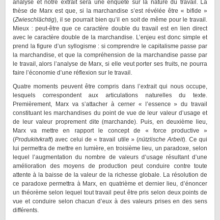
analyse et notre extrait sera une enquête sur la nature du travail. La
thèse de Marx est que, si la marchandise s’est révélée être « bifide »
(
Zwieschlächtig
), il se pourrait bien qu’il en soit de même pour le travail.
Mieux : peut-être que ce caractère double du travail est en lien direct
avec le caractère double de la marchandise. L’enjeu est donc simple et
prend la figure d’un syllogisme : si comprendre le capitalisme passe par
la marchandise, et que la compréhension de la marchandise passe par
le travail, alors l’analyse de Marx, si elle veut porter ses fruits, ne pourra
faire l’économie d’une réflexion sur le travail.
Quatre moments peuvent être compris dans l’extrait qui nous occupe,
lesquels correspondent aux articulations naturelles du texte.
Premièrement, Marx va s’attacher à cerner « l’essence » du travail
constituant les marchandises du point de vue de leur valeur d’usage et
de leur valeur proprement dite (marchande). Puis, en deuxième lieu,
Marx va mettre en rapport le concept de « force productive »
(
Produkitvkraft
) avec celui de « travail utile » (
nützlische Arbeit
). Ce qui
lui permettra de mettre en lumière, en troisième lieu, un paradoxe, selon
lequel l’augmentation du nombre de valeurs d’usage résultant d’une
amélioration des moyens de production peut conduire contre toute
attente à la baisse de la valeur de la richesse globale. La résolution de
ce paradoxe permettra à Marx, en quatrième et dernier lieu, d’énoncer
un théorème selon lequel tout travail peut être pris selon deux points de
vue et conduire selon chacun d’eux à des valeurs prises en des sens
différents.