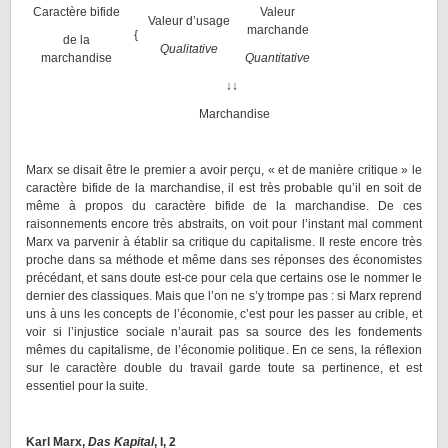
Caractère bifide
Valeur
Valeur d’usage
marchande
{
de la
Qualitative
marchandise
Quantitative
↓
↓
Marchandise
Marx se disait être le premier a avoir perçu, « et de manière critique » le
caractère bifide de la marchandise, il est très probable qu’il en soit de
même à propos du caractère bifide de la marchandise. De ces
raisonnements encore très abstraits, on voit pour l’instant mal comment
Marx va parvenir à établir sa critique du capitalisme. Il reste encore très
proche dans sa méthode et même dans ses réponses des économistes
précédant, et sans doute est-ce pour cela que certains ose le nommer le
dernier des classiques. Mais que l’on ne s’y trompe pas : si Marx reprend
uns à uns les concepts de l’économie, c’est pour les passer au crible, et
voir si l’injustice sociale n’aurait pas sa source des les fondements
mêmes du capitalisme, de l’économie politique. En ce sens, la réflexion
sur le caractère double du travail garde toute sa pertinence, et est
essentiel pour la suite.
Karl Marx,
Das Kapital
, I, 2