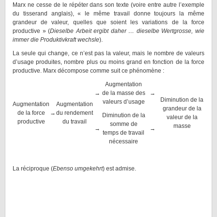
Marx ne cesse de le répéter dans son texte (voire entre autre l’exemple
du tisserand anglais), « le même travail donne toujours la même
grandeur de valeur, quelles que soient les variations de la force
productive » (
Dieselbe Arbeit ergibt daher … dieselbe Wertgrosse, wie
immer die Produktivkraft wechsle
).
La seule qui change, ce n’est pas la valeur, mais le nombre de valeurs
d’usage produites, nombre plus ou moins grand en fonction de la force
productive. Marx décompose comme suit ce phénomène :
Augmentation
→
de la masse des
→
Diminution de la
valeurs d’usage
Augmentation
Augmentation
grandeur de la
de la force
→
du rendement
Diminution de la
valeur de la
productive
du travail
somme de
masse
→
→
temps de travail
nécessaire
La réciproque (
Ebenso umgekehrt
) est admise.