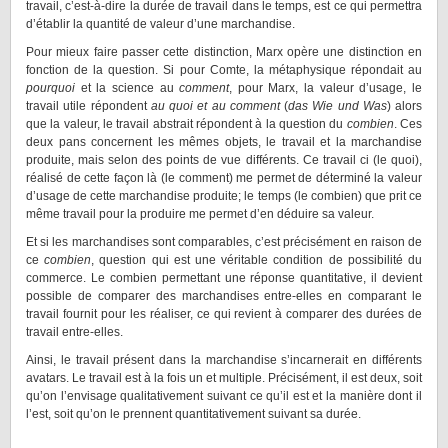
travail, c’est-à-dire la durée de travail dans le temps, est ce qui permettra
d’établir la quantité de valeur d’une marchandise.
Pour mieux faire passer cette distinction, Marx opère une distinction en
fonction de la question. Si pour Comte, la métaphysique répondait au
pourquoi
et la science au
comment
, pour Marx, la valeur d’usage, le
travail utile répondent
au quoi et au comment
(
das Wie und Was
) alors
que la valeur, le travail abstrait répondent à la question du
combien
. Ces
deux pans concernent les mêmes objets, le travail et la marchandise
produite, mais selon des points de vue différents. Ce travail ci (le quoi),
réalisé de cette façon là (le comment) me permet de déterminé la valeur
d’usage de cette marchandise produite; le temps (le combien) que prit ce
même travail pour la produire me permet d’en déduire sa valeur.
Et si les marchandises sont comparables, c’est précisément en raison de
ce
combien
, question qui est une véritable condition de possibilité du
commerce. Le combien permettant une réponse quantitative, il devient
possible de comparer des marchandises entre-elles en comparant le
travail fournit pour les réaliser, ce qui revient à comparer des durées de
travail entre-elles.
Ainsi, le travail présent dans la marchandise s’incarnerait en différents
avatars. Le travail est à la fois un et multiple. Précisément, il est deux, soit
qu’on l’envisage qualitativement suivant ce qu’il est et la manière dont il
l’est, soit qu’on le prennent quantitativement suivant sa durée.