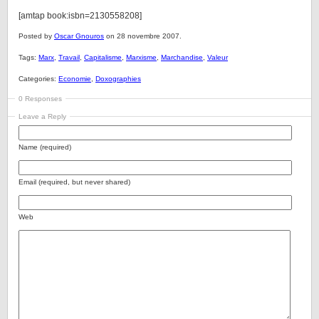
[amtap book:isbn=2130558208]
Posted by
Oscar Gnouros
on 28 novembre 2007.
Tags:
Marx
,
Travail
,
Capitalisme
,
Marxisme
,
Marchandise
,
Valeur
Categories:
Economie
,
Doxographies
0 Responses
Leave a Reply
Name (required)
Email (required, but never shared)
Web