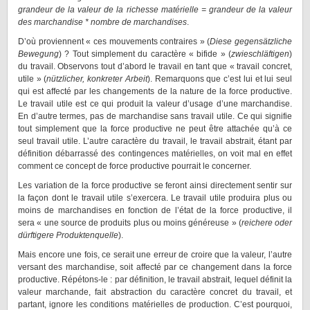
grandeur de la valeur de la richesse matérielle = grandeur de la valeur
des marchandise * nombre de marchandises
.
D’où proviennent « ces mouvements contraires »
(
Diese gegensätzliche
Bewegung
) ? Tout simplement du caractère « bifide » (
zwieschläftigen
)
du travail. Observons tout d’abord le travail en tant que « travail concret,
utile » (
nützlicher, konkreter Arbeit
). Remarquons que c’est lui et lui seul
qui est affecté par les changements de la nature de la force productive.
Le travail utile est ce qui produit la valeur d’usage d’une marchandise.
En d’autre termes, pas de marchandise sans travail utile. Ce qui signifie
tout simplement que la force productive ne peut être attachée qu’à ce
seul travail utile. L’autre caractère du travail, le travail abstrait, étant par
définition débarrassé des contingences matérielles, on voit mal en effet
comment ce concept de force productive pourrait le concerner.
Les variation de la force productive se feront ainsi directement sentir sur
la façon dont le travail utile s’exercera. Le travail utile produira plus ou
moins de marchandises en fonction de l’état de la force productive, il
sera « une source de produits plus ou moins généreuse » (
reichere oder
dürftigere Produktenquelle
).
Mais encore une fois, ce serait une erreur de croire que la valeur, l’autre
versant des marchandise, soit affecté par ce changement dans la force
productive. Répétons-le : par définition, le travail abstrait, lequel définit la
valeur marchande, fait abstraction du caractère concret du travail, et
partant, ignore les conditions matérielles de production. C’est pourquoi,