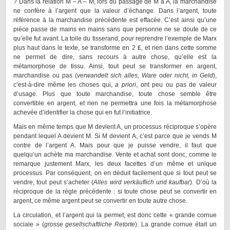
? Dans la relation M – A – M, lors du passage de M à A, la marchandise
ne confère à l’argent que la valeur d’échange. Dans l’argent, toute
référence à la marchandise précédente est effacée. C’est ainsi qu’une
pièce passe de mains en mains sans que personne ne se doute de ce
qu’elle fut avant. La toile du tisserand, pour reprendre l’exemple de Marx
plus haut dans le texte, se transforme en 2 ₤, et rien dans cette somme
ne permet de dire, sans recours à autre chose, qu’elle est la
métamorphose de tissu. Ainsi, tout peut se transformer en argent,
marchandise ou pas (
verwandelt sich alles, Ware oder nicht, in Geld
),
c’est-à-dire même les choses qui,
a priori
, ont peu ou pas de valeur
d’usage. Plus que toute marchandise, toute chose semble être
convertible en argent, et rien ne permettra une fois la métamorphose
achevée d’identifier la chose qui en fut l’initiatrice.
Mais en même temps que M devient A, un processus réciproque s’opère
pendant lequel A devient M. Si M devient A, c’est parce que je vends M
contre de l’argent A. Mais pour que je puisse vendre, il faut que
quelqu’un achète ma marchandise. Vente et achat sont donc, comme le
remarque justement Marx, les deux facettes d’un même et unique
processus. Par conséquent, on en déduit facilement que si tout peut se
vendre, tout peut s’acheter (
Alles wird verkäuflich und kaufbar
). D’où la
réciproque de la règle précédente : si toute chose peut se convertir en
argent, ce même argent peut se convertir en toute autre chose.
La circulation, et l’argent qui la permet, est donc cette « grande cornue
sociale » (
grosse gesellschaftliche Retorte
). La grande cornue était un