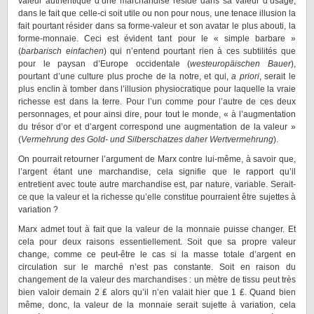
valeur authentique d’une marchandise réside dans sa valeur d’usage,
dans le fait que celle-ci soit utile ou non pour nous, une tenace illusion la
fait pourtant résider dans sa forme-valeur et son avatar le plus abouti, la
forme-monnaie. Ceci est évident tant pour le « simple barbare »
(
barbarisch einfachen
) qui n’entend pourtant rien à ces subtilités que
pour le paysan d’Europe occidentale (
westeuropäischen Bauer
),
pourtant d’une culture plus proche de la notre, et qui,
a priori
, serait le
plus enclin à tomber dans l’illusion physiocratique pour laquelle la vraie
richesse est dans la terre. Pour l’un comme pour l’autre de ces deux
personnages, et pour ainsi dire, pour tout le monde, « à l’augmentation
du trésor d’or et d’argent correspond une augmentation de la valeur »
(
Vermehrung des Gold- und Silberschatzes daher Wertvermehrung
).
On pourrait retourner l’argument de Marx contre lui-même, à savoir que,
l’argent étant une marchandise, cela signifie que le rapport qu’il
entretient avec toute autre marchandise est, par nature, variable. Serait-
ce que la valeur et la richesse qu’elle constitue pourraient être sujettes à
variation ?
Marx admet tout à fait que la valeur de la monnaie puisse changer. Et
cela pour deux raisons essentiellement. Soit que sa propre valeur
change, comme ce peut-être le cas si la masse totale d’argent en
circulation sur le marché n’est pas constante. Soit en raison du
changement de la valeur des marchandises : un mètre de tissu peut très
bien valoir demain 2 ₤ alors qu’il n’en valait hier que 1 ₤. Quand bien
même, donc, la valeur de la monnaie serait sujette à variation, cela