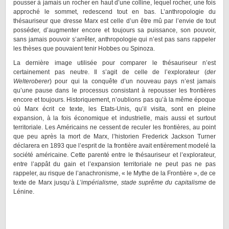
pousser à jamais un rocher en haut d’une colline, lequel rocher, une fois
approché le sommet, redescend tout en bas. L’anthropologie du
thésauriseur que dresse Marx est celle d’un être mû par l’envie de tout
posséder, d’augmenter encore et toujours sa puissance, son pouvoir,
sans jamais pouvoir s’arrêter, anthropologie qui n’est pas sans rappeler
les thèses que pouvaient tenir Hobbes ou Spinoza.
La dernière image utilisée pour comparer le thésauriseur n’est
certainement pas neutre. Il s’agit de celle de l’explorateur (
der
Welteroberer
) pour qui la conquête d’un nouveau pays n’est jamais
qu’une pause dans le processus consistant à repousser les frontières
encore et toujours. Historiquement, n’oublions pas qu’à la même époque
où Marx écrit ce texte, les Etats-Unis, qu’il visita, sont en pleine
expansion, à la fois économique et industrielle, mais aussi et surtout
territoriale. Les Américains ne cessent de reculer les frontières, au point
que peu après la mort de Marx, l’historien Frederick Jackson Turner
déclarera en 1893 que l’esprit de la frontière avait entièrement modelé la
société américaine. Cette parenté entre le thésauriseur et l’explorateur,
entre l’appât du gain et l’expansion territoriale ne peut pas ne pas
rappeler, au risque de l’anachronisme, « le Mythe de la Frontière », de ce
texte de Marx jusqu’à
L’impérialisme, stade suprême du capitalisme
de
Lénine.