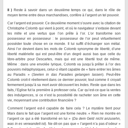
II )
Reste à savoir dans un deuxième temps ce qui, dans le rôle de
moyen terme entre deux marchandises, confère à l’argent un tel pouvoir.
Car l’argent est pouvoir. Ce deuxième moment s’ouvre avec la citation de
Christophe Colomb qui vient à point, et où le navigateur s’extasie devant
les mille et une vertus que l’on prête à l’or. L’or transforme son
possesseur en possesseur : le possesseur de l’or peut virtuellement
posséder toute chose en ce monde. Il lui suffit d’échanger son métal.
Ainsi l’or devient dans les mots de Colomb synonyme de liberté, d’une
liberté matérielle qui est peut-être d’un degré aussi bas que celle du
libre-arbitre pour Descartes, mais qui est une liberté tout de même.
Même : dans une envolée lyrique, Colomb va jusqu’à prêter à l’or des
pouvoirs métaphysiques, celui-ci étant capable de « faire entrer les âmes
au Paradis » (
Seelen in das Paradies gelangen lassen
). Peut-être
Colomb croit-il réellement dans ce dernier pouvoir, tout comme il croyait
fermement jusqu’à sa mort avoir découvert les Indes. Reste que dans les
faits, l’Eglise fut la première à professer cela. Car qu’est-ce que la ventes
des indulgences, si ce n’est la possibilité de racheter son âme en cette
vie, moyennant une contribution financière ?
Comment l’argent est-il capable de faire cela ? Le mystère tient pour
Marx dans le fait que l’argent est une forme neutre. « Rien ne montre en
l’argent ce qui a été transformé en lui » (
Da dem Geld nicht anzusehn,
was in es verwandelt ist
). Ne dit-on pas que « l’argent n’a pas d’odeur »