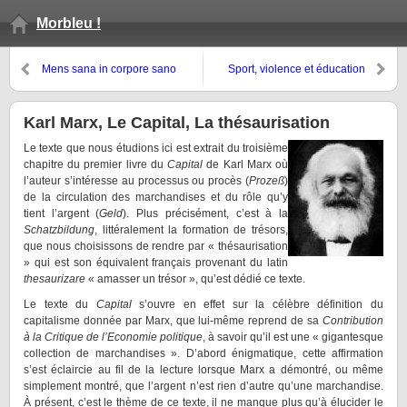
Morbleu !
Mens sana in corpore sano
Sport, violence et éducation
Karl Marx, Le Capital, La thésaurisation
Le texte que nous étudions ici est extrait du troisième
chapitre du premier livre du
Capital
de Karl Marx où
l’auteur s’intéresse au processus ou procès (
Proze
ß
)
de la circulation des marchandises et du rôle qu’y
tient l’argent (
Geld
). Plus précisément, c’est à la
Schatzbildung
, littéralement la formation de trésors,
que nous choisissons de rendre par « thésaurisation
» qui est son équivalent français provenant du latin
thesaurizare
« amasser un trésor », qu’est dédié ce texte.
Le texte du
Capital
s’ouvre en effet sur la célèbre définition du
capitalisme donnée par Marx, que lui-même reprend de sa
Contribution
à la Critique de l’Economie politique
, à savoir qu’il est une « gigantesque
collection de marchandises ». D’abord énigmatique, cette affirmation
s’est éclaircie au fil de la lecture lorsque Marx a démontré, ou même
simplement montré, que l’argent n’est rien d’autre qu’une marchandise.
À présent, c’est le thème de ce texte, il ne manque plus qu’à élucider le