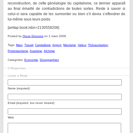
reconstruction, de cette généalogie du capitalisme, ce dernier apparaît
au final émaillé de contradictions de toutes sortes. Reste à savoir si
celui-ci sera capable de les surmonter ou bien s’il devra s’effondrer de
lui-même sous leurs poids.
[amtap book:isbn=2130558208]
Posted by
Oscar Gnouros
on 2 mars 2008.
Tags:
Marx
,
Travail
,
Capitalisme
,
Argent
,
Marxisme
,
Valeur
,
Thésaurisation
,
Protestantisme
,
Avarisme
,
Alchimie
Categories:
Economie
,
Doxographies
0 Responses
Leave a Reply
Name (required)
Email (required, but never shared)
Web