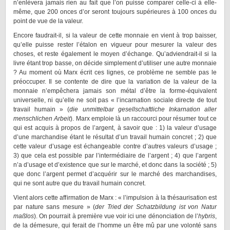
n’enlèvera jamais rien au fait que l’on puisse comparer celle-ci à elle-
même, que 200 onces d’or seront toujours supérieures à 100 onces du
point de vue de la valeur.
Encore faudrait-il, si la valeur de cette monnaie en vient à trop baisser,
qu’elle puisse rester l’étalon en vigueur pour mesurer la valeur des
choses, et reste également le moyen d’échange. Qu’adviendrait-il si la
livre étant trop basse, on décide simplement d’utiliser une autre monnaie
? Au moment où Marx écrit ces lignes, ce problème ne semble pas le
préoccuper. Il se contente de dire que la variation de la valeur de la
monnaie n’empêchera jamais son métal d’être la forme-équivalent
universelle, ni qu’elle ne soit pas « l’incarnation sociale directe de tout
travail humain » (
die unmittelbar gesellschaftliche Inkarnation aller
menschlichen Arbeit
). Marx emploie là un raccourci pour résumer tout ce
qui est acquis à propos de l’argent, à savoir que : 1) la valeur d’usage
d’une marchandise étant le résultat d’un travail humain concret ; 2) que
cette valeur d’usage est échangeable contre d’autres valeurs d’usage ;
3) que cela est possible par l’intermédiaire de l’argent ; 4) que l’argent
n’a d’usage et d’existence que sur le marché, et donc dans la société ; 5)
que donc l’argent permet d’acquérir sur le marché des marchandises,
qui ne sont autre que du travail humain concret.
Vient alors cette affirmation de Marx : « l’impulsion à la thésaurisation est
par nature sans mesure » (
der Tried der Schatzbildung ist von Natur
maßlos
). On pourrait à première vue voir ici une dénonciation de l’
hybris
,
de la démesure, qui ferait de l’homme un être mû par une volonté sans