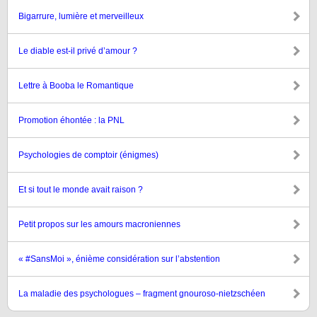
Bigarrure, lumière et merveilleux
Le diable est-il privé d’amour ?
Lettre à Booba le Romantique
Promotion éhontée : la PNL
Psychologies de comptoir (énigmes)
Et si tout le monde avait raison ?
Petit propos sur les amours macroniennes
« #SansMoi », énième considération sur l’abstention
La maladie des psychologues – fragment gnouroso-nietzschéen