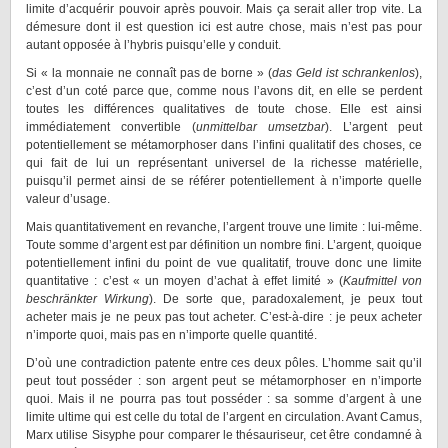
limite d’acquérir pouvoir après pouvoir. Mais ça serait aller trop vite. La
démesure dont il est question ici est autre chose, mais n’est pas pour
autant opposée à l’hybris puisqu’elle y conduit.
Si « la monnaie ne connaît pas de borne » (
das Geld ist schrankenlos
),
c’est d’un coté parce que, comme nous l’avons dit, en elle se perdent
toutes les différences qualitatives de toute chose. Elle est ainsi
immédiatement convertible (
unmittelbar umsetzbar
). L’argent peut
potentiellement se métamorphoser dans l’infini qualitatif des choses, ce
qui fait de lui un représentant universel de la richesse matérielle,
puisqu’il permet ainsi de se référer potentiellement à n’importe quelle
valeur d’usage.
Mais quantitativement en revanche, l’argent trouve une limite : lui-même.
Toute somme d’argent est par définition un nombre fini. L’argent, quoique
potentiellement infini du point de vue qualitatif, trouve donc une limite
quantitative : c’est « un moyen d’achat à effet limité » (
Kaufmittel von
beschränkter Wirkung
). De sorte que, paradoxalement, je peux tout
acheter mais je ne peux pas tout acheter. C’est-à-dire : je peux acheter
n’importe quoi, mais pas en n’importe quelle quantité.
D’où une contradiction patente entre ces deux pôles. L’homme sait qu’il
peut tout posséder : son argent peut se métamorphoser en n’importe
quoi. Mais il ne pourra pas tout posséder : sa somme d’argent à une
limite ultime qui est celle du total de l’argent en circulation. Avant Camus,
Marx utilise Sisyphe pour comparer le thésauriseur, cet être condamné à