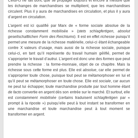
Celui-ci ne fait donc que se propager toujours et encore à mesure que
les échanges de marchandises se multiplient, que les marchandises
circulent. Plus il y aura de marchandises en circulation, et plus il y aura
d’argent en circulation.
L’argent est ici qualifié par Marx de « forme sociale absolue de la
richesse constamment mobilisée » (
stets schlagfertigen, absolut
gesellschaftlichen Form des Reichtums
). Il est en effet
richesse
puisqu’il
permet une mesure de la richesse matérielle, celui-ci étant échangeable
contre X valeurs d’usage, mais aussi de la richesse sociale, puisque
celui-ci, en tant qu’il représente du travail humain gélifié, permet de
s’approprier le travail d’autrui. L’argent est donc une des
formes
que peut
prendre la richesse : la forme-monnaie, objet de ce chapitre. Mais la
richesse sous cette forme est plus. Elle est
absolue
, car elle permet de
s’approprier toute chose, puisque tout peut se métamorphoser en lui et
qu’il peut se métamorphoser en toute chose. Elle est
sociale
, car aucun
ne peut lui échapper, toute marchandise produite par tout homme étant
de facto
convertie en argent dès son entrée sur le marché. Et surtout, elle
est
constamment mobilisée
(certains traduisent
schlagfertigen
par «
prompt à la riposte ») puisqu’elle peut à tout instant se transformer en
une marchandise et toute marchandise peut à tout moment se
transformer en argent.