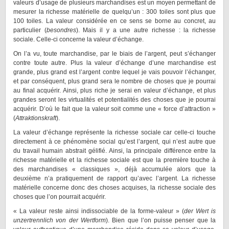
valeurs d’usage de plusieurs marchandises est un moyen permettant de
mesurer la richesse matérielle de quelqu’un : 300 toiles sont plus que
100 toiles. La valeur considérée en ce sens se borne au concret, au
particulier (
besondres
). Mais il y a une autre richesse : la richesse
sociale. Celle-ci concerne la valeur d’échange.
On l’a vu, toute marchandise, par le biais de l’argent, peut s’échanger
contre toute autre. Plus la valeur d’échange d’une marchandise est
grande, plus grand est l’argent contre lequel je vais pouvoir l’échanger,
et par conséquent, plus grand sera le nombre de choses que je pourrai
au final acquérir. Ainsi, plus riche je serai en valeur d’échange, et plus
grandes seront les virtualités et potentialités des choses que je pourrai
acquérir. D’où le fait que la valeur soit comme une « force d’attraction »
(
Attraktionskraft
).
La valeur d’échange représente la richesse sociale car celle-ci touche
directement à ce phénomène social qu’est l’argent, qui n’est autre que
du travail humain abstrait gélifié. Ainsi, la principale différence entre la
richesse matérielle et la richesse sociale est que la première touche à
des marchandises « classiques », déjà accumulée alors que la
deuxième n’a pratiquement de rapport qu’avec l’argent. La richesse
matérielle concerne donc des choses acquises, la richesse sociale des
choses que l’on pourrait acquérir.
« La valeur reste ainsi indissociable de la forme-valeur » (
der Wert is
unzertrennlich von der Wertform
). Bien que l’on puisse penser que la