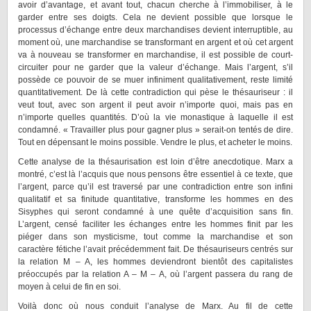
avoir d’avantage, et avant tout, chacun cherche à l’immobiliser, à le
garder entre ses doigts. Cela ne devient possible que lorsque le
processus d’échange entre deux marchandises devient interruptible, au
moment où, une marchandise se transformant en argent et où cet argent
va à nouveau se transformer en marchandise, il est possible de court-
circuiter pour ne garder que la valeur d’échange. Mais l’argent, s’il
possède ce pouvoir de se muer infiniment qualitativement, reste limité
quantitativement. De là cette contradiction qui pèse le thésauriseur : il
veut tout, avec son argent il peut avoir n’importe quoi, mais pas en
n’importe quelles quantités. D’où la vie monastique à laquelle il est
condamné. « Travailler plus pour gagner plus » serait-on tentés de dire.
Tout en dépensant le moins possible. Vendre le plus, et acheter le moins.
Cette analyse de la thésaurisation est loin d’être anecdotique. Marx a
montré, c’est là l’acquis que nous pensons être essentiel à ce texte, que
l’argent, parce qu’il est traversé par une contradiction entre son infini
qualitatif et sa finitude quantitative, transforme les hommes en des
Sisyphes qui seront condamné à une quête d’acquisition sans fin.
L’argent, censé faciliter les échanges entre les hommes finit par les
piéger dans son mysticisme, tout comme la marchandise et son
caractère fétiche l’avait précédemment fait. De thésauriseurs centrés sur
la relation M – A, les hommes deviendront bientôt des capitalistes
préoccupés par la relation A – M – A, où l’argent passera du rang de
moyen à celui de fin en soi.
Voilà donc où nous conduit l’analyse de Marx. Au fil de cette