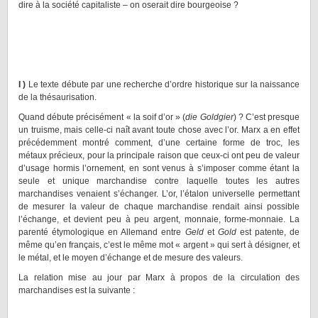
dire à la société capitaliste – on oserait dire bourgeoise ?
I )
Le texte débute par une recherche d’ordre historique sur la naissance
de la thésaurisation.
Quand débute précisément « la soif d’or » (
die Goldgier
) ? C’est presque
un truisme, mais celle-ci naît avant toute chose avec l’or. Marx a en effet
précédemment montré comment, d’une certaine forme de troc, les
métaux précieux, pour la principale raison que ceux-ci ont peu de valeur
d’usage hormis l’ornement, en sont venus à s’imposer comme étant la
seule et unique marchandise contre laquelle toutes les autres
marchandises venaient s’échanger. L’or, l’étalon universelle permettant
de mesurer la valeur de chaque marchandise rendait ainsi possible
l’échange, et devient peu à peu argent, monnaie, forme-monnaie. La
parenté étymologique en Allemand entre
Geld
et
Gold
est patente, de
même qu’en français, c’est le même mot « argent » qui sert à désigner, et
le métal, et le moyen d’échange et de mesure des valeurs.
La relation mise au jour par Marx à propos de la circulation des
marchandises est la suivante :