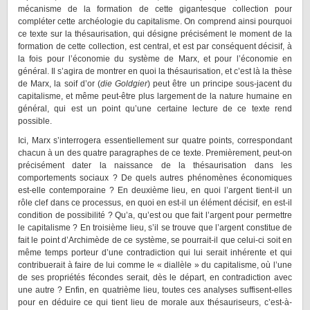
mécanisme de la formation de cette gigantesque collection pour
compléter cette archéologie du capitalisme. On comprend ainsi pourquoi
ce texte sur la thésaurisation, qui désigne précisément le moment de la
formation de cette collection, est central, et est par conséquent décisif, à
la fois pour l’économie du système de Marx, et pour l’économie en
général. Il s’agira de montrer en quoi la thésaurisation, et c’est là la thèse
de Marx, la soif d’or (
die Goldgier
) peut être un principe sous-jacent du
capitalisme, et même peut-être plus largement de la nature humaine en
général, qui est un point qu’une certaine lecture de ce texte rend
possible.
Ici, Marx s’interrogera essentiellement sur quatre points, correspondant
chacun à un des quatre paragraphes de ce texte. Premièrement, peut-on
précisément dater la naissance de la thésaurisation dans les
comportements sociaux ? De quels autres phénomènes économiques
est-elle contemporaine ? En deuxième lieu, en quoi l’argent tient-il un
rôle clef dans ce processus, en quoi en est-il un élément décisif, en est-il
condition de possibilité ? Qu’a, qu’est ou que fait l’argent pour permettre
le capitalisme ? En troisième lieu, s’il se trouve que l’argent constitue de
fait le point d’Archimède de ce système, se pourrait-il que celui-ci soit en
même temps porteur d’une contradiction qui lui serait inhérente et qui
contribuerait à faire de lui comme le « diallèle » du capitalisme, où l’une
de ses propriétés fécondes serait, dès le départ, en contradiction avec
une autre ? Enfin, en quatrième lieu, toutes ces analyses suffisent-elles
pour en déduire ce qui tient lieu de morale aux thésauriseurs, c’est-à-