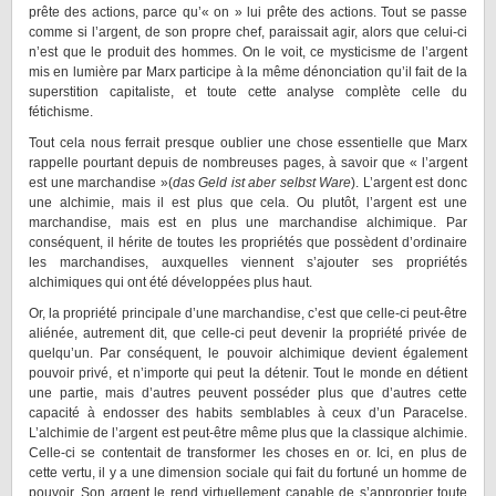
prête des actions, parce qu’« on » lui prête des actions. Tout se passe
comme si l’argent, de son propre chef, paraissait agir, alors que celui-ci
n’est que le produit des hommes. On le voit, ce mysticisme de l’argent
mis en lumière par Marx participe à la même dénonciation qu’il fait de la
superstition capitaliste, et toute cette analyse complète celle du
fétichisme.
Tout cela nous ferrait presque oublier une chose essentielle que Marx
rappelle pourtant depuis de nombreuses pages, à savoir que « l’argent
est une marchandise »(
das Geld ist aber selbst Ware
). L’argent est donc
une alchimie, mais il est plus que cela. Ou plutôt, l’argent est une
marchandise, mais est en plus une marchandise alchimique. Par
conséquent, il hérite de toutes les propriétés que possèdent d’ordinaire
les marchandises, auxquelles viennent s’ajouter ses propriétés
alchimiques qui ont été développées plus haut.
Or, la propriété principale d’une marchandise, c’est que celle-ci peut-être
aliénée, autrement dit, que celle-ci peut devenir la propriété privée de
quelqu’un. Par conséquent, le pouvoir alchimique devient également
pouvoir privé, et n’importe qui peut la détenir. Tout le monde en détient
une partie, mais d’autres peuvent posséder plus que d’autres cette
capacité à endosser des habits semblables à ceux d’un Paracelse.
L’alchimie de l’argent est peut-être même plus que la classique alchimie.
Celle-ci se contentait de transformer les choses en or. Ici, en plus de
cette vertu, il y a une dimension sociale qui fait du fortuné un homme de
pouvoir. Son argent le rend virtuellement capable de s’approprier toute