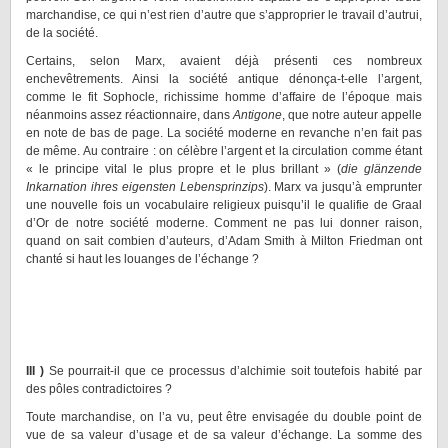
marchandise, ce qui n’est rien d’autre que s’approprier le travail d’autrui,
de la société.
Certains, selon Marx, avaient déjà présenti ces nombreux
enchevêtrements. Ainsi la société antique dénonça-t-elle l’argent,
comme le fit Sophocle, richissime homme d’affaire de l’époque mais
néanmoins assez réactionnaire, dans
Antigone
, que notre auteur appelle
en note de bas de page. La société moderne en revanche n’en fait pas
de même. Au contraire : on célèbre l’argent et la circulation comme étant
« le principe vital le plus propre et le plus brillant » (
die glänzende
Inkarnation ihres eigensten Lebensprinzips
). Marx va jusqu’à emprunter
une nouvelle fois un vocabulaire religieux puisqu’il le qualifie de Graal
d’Or de notre société moderne. Comment ne pas lui donner raison,
quand on sait combien d’auteurs, d’Adam Smith à Milton Friedman ont
chanté si haut les louanges de l’échange ?
III )
Se pourrait-il que ce processus d’alchimie soit toutefois habité par
des pôles contradictoires ?
Toute marchandise, on l’a vu, peut être envisagée du double point de
vue de sa valeur d’usage et de sa valeur d’échange. La somme des