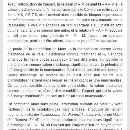
Avec l’introduction de l’argent, la relation M – M devient M – A – M et la
valeur d’échange prend forme concrète dans A. Celle-ci se réifie sous la
forme X ₤, Y €, Z $, etc. Il devient alors possible de bloquer le processus
de métamorphose d’une marchandise en une autre en « immobilisant »
(
festhalten
) la valeur d’échange en tant qu’argent. Celui n’est en effet
qu’une marchandise comme une autre, et la relation M – A – M recouvre
en fait une relation plus générale M – M – M. L’argent, en tant que
marchandise, peut ainsi être aliéné, devenir la propriété de quelqu’un.
La partie de la proposition de Marx , « la marchandise comme valeur
d’échange ou la valeur d’échange comme marchandise », n’énonce
ainsi que la même chose sous deux formes différentes. Immobiliser la
marchandise comme valeur d’échange signifie conserver la potentialité
d’échangeabilité de la marchandise. Ceci n’étant possible que quand la
valeur d’échange se matérialise, ce n’est donc rien d’autre que
d’immobiliser l’argent dans lequel se métamorphose une marchandise.
Ce qui n’est possible qu’à condition d’immobiliser la valeur d’échange
comme marchandise, c’est-à-dire immobiliser l’argent, qui est la valeur
d’échange matérialisée, en tant qu’il est lui aussi marchandise.
On comprend alors sans peine l’affirmation suivante de Marx : « Avec
l’extension de la circulation des marchandises, le pouvoir de l’argent
augmente » (
Mit der Ausdehnung der Warenzirkulation wächst die Macht
des Geldes
). En effet, plus de circulation de marchandises signifie plus
d’échanges M – A – M, où l’on voit que l’argent A sert de moyen terme.