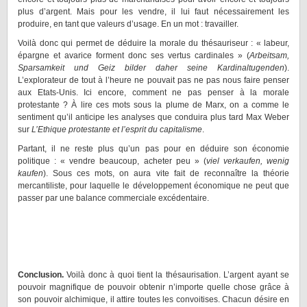
plus d’argent. Mais pour les vendre, il lui faut nécessairement les
produire, en tant que valeurs d’usage. En un mot : travailler.
Voilà donc qui permet de déduire la morale du thésauriseur : « labeur,
épargne et avarice forment donc ses vertus cardinales » (
Arbeitsam,
Sparsamkeit und Geiz bilder daher seine Kardinaltugenden
).
L’explorateur de tout à l’heure ne pouvait pas ne pas nous faire penser
aux Etats-Unis. Ici encore, comment ne pas penser à la morale
protestante ? À lire ces mots sous la plume de Marx, on a comme le
sentiment qu’il anticipe les analyses que conduira plus tard Max Weber
sur
L’Ethique protestante et l’esprit du capitalisme
.
Partant, il ne reste plus qu’un pas pour en déduire son économie
politique : « vendre beaucoup, acheter peu » (
viel verkaufen, wenig
kaufen
). Sous ces mots, on aura vite fait de reconnaître la théorie
mercantiliste, pour laquelle le développement économique ne peut que
passer par une balance commerciale excédentaire.
Conclusion.
Voilà donc à quoi tient la thésaurisation. L’argent ayant se
pouvoir magnifique de pouvoir obtenir n’importe quelle chose grâce à
son pouvoir alchimique, il attire toutes les convoitises. Chacun désire en