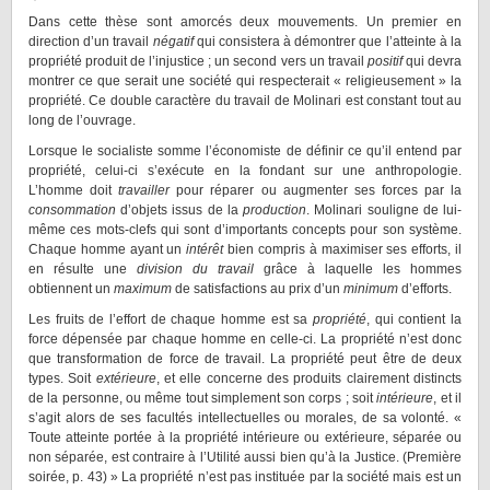
Dans cette thèse sont amorcés deux mouvements. Un premier en
direction d’un travail
négatif
qui consistera à démontrer que l’atteinte à la
propriété produit de l’injustice ; un second vers un travail
positif
qui devra
montrer ce que serait une société qui respecterait « religieusement » la
propriété. Ce double caractère du travail de Molinari est constant tout au
long de l’ouvrage.
Lorsque le socialiste somme l’économiste de définir ce qu’il entend par
propriété, celui-ci s’exécute en la fondant sur une anthropologie.
L’homme doit
travailler
pour réparer ou augmenter ses forces par la
consommation
d’objets issus de la
production
. Molinari souligne de lui-
même ces mots-clefs qui sont d’importants concepts pour son système.
Chaque homme ayant un
intérêt
bien compris à maximiser ses efforts, il
en résulte une
division du travail
grâce à laquelle les hommes
obtiennent un
maximum
de satisfactions au prix d’un
minimum
d’efforts.
Les fruits de l’effort de chaque homme est sa
propriété
, qui contient la
force dépensée par chaque homme en celle-ci. La propriété n’est donc
que transformation de force de travail. La propriété peut être de deux
types. Soit
extérieure
, et elle concerne des produits clairement distincts
de la personne, ou même tout simplement son corps ; soit
intérieure
, et il
s’agit alors de ses facultés intellectuelles ou morales, de sa volonté. «
Toute atteinte portée à la propriété intérieure ou extérieure, séparée ou
non séparée, est contraire à l’Utilité aussi bien qu’à la Justice. (Première
soirée, p. 43) » La propriété n’est pas instituée par la société mais est un