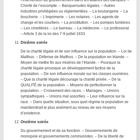
l’intervention du gouvernement dans les affaires des banques. –
Cherté de l’escompte. – Banqueroutes légales. – Autres
industries privilégiées ou réglementées. – La boulangerie. – La
boucherie. – L’imprimerie. – Les notaires. – Les agents de
change et les courtiers. – La prostitution. – Les pompes funèbres.
– Les cimetières. – Le barreau. – La médecine. – Le professorat.
– Article 3 de la loi des 7-9 juillet 1833.
Dixième soirée
De la charité légale et de son influence sur la population. – Loi de
Malthus. – Défense de Malthus. – De la population en Irlande. –
Moyen de mettre fin aux misères de l’Irlande. – Pourquoi la
charité légale provoque un développement factice de la
population. – De son influence morale sur les classes ouvrières.
– Que la charité légale décourage la charité privée. – De la
QUALITÉ de la population. – Moyens de perfectionner la
population. – Croisement des races. – Mariages. – Unions
sympathiques. – Unions mal assorties. – Leur influence sur la
race. – Dans quelle situation, sous quel régime la population se
maintiendrait le plus aisément au niveau de ses moyens
d’existence.
Onzième soirée
Du gouvernement et de sa fonction. – Gouvernements de
monopole et gouvernements communistes. – De la liberté de