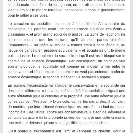
sous la main mais feint de les ignorer, ne les utilise pas. L’économiste
vient alors sur le propre terrain du conservateur, dans le gouvernement,
pour le rallier à ces vues.
Le caractère du socialiste est quant à lui différent. Au contraire du
conservateur, il paraîtra avoir une connaissance aiguë de ces écrits «
classiques », et avoir grand souci de la justice. La tâche de l’économiste
sera de montrer que les lectures qu’il fait sont parfois biaisées.
Economistes – ou libéraux, les deux termes étant à cette époque, au
risque de caricaturer, presque équivalents – et socialistes ont le même
but : la justice. Le problème du socialiste est qu’il est resté bloqué sur le
chemin de la science économique. Par conséquent, du point de vue
épistémologique, le socialiste est comme un moyen terme entre le
conservateur et l’économiste. Le premier ne veut pas entendre parler de
science économique, le second la détient. Le socialiste y aspire.
En somme, l’économiste va attaquer le conservateur et le socialiste sur
des points différents. « Il m’a semblé que l’hérésie socialiste exigeait une
autre réfutation [que la censure] et la propriété une autre défense [que la
conservatrice]. (Préface). » D’un coté, contre les socialistes, il convient
de montrer que leur science économique est erronée, ou tout du moins
incomplète ; de l’autre, contre les conservateurs, il s’agit de dévoiler le
véritable caractère de la propriété privée, de montrer que celle-ci mérite
une meilleur défense qu’une simple justification par la tradition.
C’est pourquoi l’économiste est l’ami et l’ennemi de chacun. Pour le