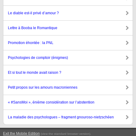
Le diable est-il privé d’amour ?
Lettre à Booba le Romantique
Promotion éhontée : la PNL
Psychologies de comptoir (énigmes)
Et si tout le monde avait raison ?
Petit propos sur les amours macroniennes
« #SansMoi », énième considération sur l’abstention
La maladie des psychologues – fragment gnouroso-nietzschéen
Exit the Mobile Edition
.
(view the standard browser version)