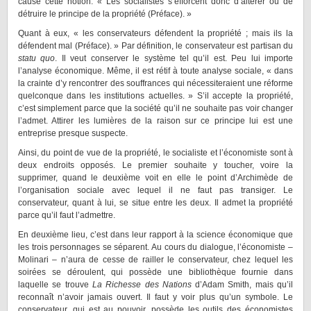
cause cette notion. « Les socialistes s’efforcent donc d’altérer ou de
détruire le principe de la propriété (Préface). »
Quant à eux, « les conservateurs défendent la propriété ; mais ils la
défendent mal (Préface). » Par définition, le conservateur est partisan du
statu quo
. Il veut conserver le système tel qu’il est. Peu lui importe
l’analyse économique. Même, il est rétif à toute analyse sociale, « dans
la crainte d’y rencontrer des souffrances qui nécessiteraient une réforme
quelconque dans les institutions actuelles. » S’il accepte la propriété,
c’est simplement parce que la société qu’il ne souhaite pas voir changer
l’admet. Attirer les lumières de la raison sur ce principe lui est une
entreprise presque suspecte.
Ainsi, du point de vue de la propriété, le socialiste et l’économiste sont à
deux endroits opposés. Le premier souhaite y toucher, voire la
supprimer, quand le deuxième voit en elle le point d’Archimède de
l’organisation sociale avec lequel il ne faut pas transiger. Le
conservateur, quant à lui, se situe entre les deux. Il admet la propriété
parce qu’il faut l’admettre.
En deuxième lieu, c’est dans leur rapport à la science économique que
les trois personnages se séparent. Au cours du dialogue, l’économiste –
Molinari – n’aura de cesse de railler le conservateur, chez lequel les
soirées se déroulent, qui possède une bibliothèque fournie dans
laquelle se trouve
La Richesse des Nations
d’Adam Smith, mais qu’il
reconnaît n’avoir jamais ouvert. Il faut y voir plus qu’un symbole. Le
conservateur, qui est au pouvoir, possède les outils des économistes