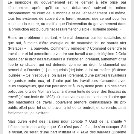
Le monopole du gouvernement est le dernier à être brisé par
l’économiste après qu’il se soit débarrassé suivant le même
raisonnement de ceux de la monnaie et de l’enseignement. De même,
tous les systèmes de subventions furent récusés, que ce soit pour les
cultes ou la culture, au motif « que l’intervention du gouvernement dans
la production est toujours nécessairement nuisible (Huitième soirée) ».
Reste un problème important, « le mal dénoncé par les socialistes, et
que nul, à moins d’être aveugle ou de mauvaise foi, ne saurait nier
(Préface) » : la pauvreté. Comment y remédier ? Comment défendre le
travailleur et lui permettre de vendre son travail à un prix légitime ? Cela
passe par le droit des travailleurs à s’associer librement, autrement dit la
liberté syndicale, qui est défendu comme un droit fondamental qui
permet à « l’ouvrier […] quelquefois [de] faire la loi au maître. (Sixième
journée) » Ce n’est que si on laisse librement, d’une part les travailleurs
s’organiser entre eux, et d’autre part les travailleurs s’accorder avec
leurs employeurs, que l’on peut aboutir à un système juste. Un des actes
politiques forts de Molinari fut ainsi d’avoir tenté de créer des
Bourses du
travail
(cf. son texte de 1893) où les ouvriers, qui ne sont rien d’autre que
des marchands de travail, pouvaient prendre connaissance du prix
public offert pour tel ou tel travail à tel ou tel endroit, et se vendre ainsi
facilement au plus offrant.
Mais qu’en est-il des laissés pour compte ? Quid de la charité ?
L’économiste est catégorique. Ce n’est pas à l’état de s’en occuper. S’il
le faisait, ce serait d’une part instituer la «
Taxe des pauvres
(Dixième