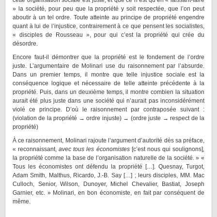
cette organisation sociale est juste, et que ce n’est qu’en « laissant-faire
» la société, pour peu que la propriété y soit respectée, que l’on peut
aboutir à un tel ordre. Toute atteinte au principe de propriété engendre
quant à lui de l’injustice, contrairement à ce que pensent les socialistes,
« disciples de Rousseau », pour qui c’est la propriété qui crée du
désordre.
Encore faut-il démontrer que la propriété est le fondement de l’ordre
juste. L’argumentaire de Molinari use du raisonnement par l’absurde.
Dans un premier temps, il montre que telle injustice sociale est la
conséquence logique et nécessaire de telle atteinte précédente à la
propriété. Puis, dans un deuxième temps, il montre combien la situation
aurait été plus juste dans une société qui n’aurait pas inconsidérément
violé ce principe. D’où le raisonnement par contraposée suivant :
(violation de la propriété → ordre injuste) → (ordre juste → respect de la
propriété)
À ce raisonnement, Molinari rajoute l’argument d’autorité dès sa préface,
« reconnaissant,
avec tous les économistes
[c’est nous qui soulignons]
,
la propriété comme la base de l’organisation naturelle de la société. » «
Tous les économistes ont défendu la propriété […]. Quesnay, Turgot,
Adam Smith, Malthus, Ricardo, J.-B. Say […] ; leurs disciples, MM. Mac
Culloch, Senior, Wilson, Dunoyer, Michel Chevalier, Bastiat, Joseph
Garnier, etc. » Molinari, en bon économiste, en fait par conséquent de
même.