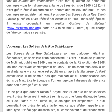
tant au
Journal des économistes
qu’en tant qu’auteur de nombreux
ouvrages – pas loin d’une quarantaine de titres écrits de 1846 à 1911 -, il
n’est guère étudié aujourd’hui en dehors des milieux libéraux. De ses
ouvrages ne subsiste maintenant plus que
Les Soirées de la Rue Saint-
Lazare
publié en 1849,
réédité par
eventura
en 2003, mais déjà épuisé.
Il existe cependant un
Institut Gustave de Molinari
(
www.institutmolinari.org
), sorte de « think-tank » libéral, qui se charge
de faire connaître sa pensée.
L’ouvrage :
Les Soirées de la Rue Saint-Lazare
Les Soirées de la Rue Saint-Lazare
sont un dialogue mêlant un
économiste, un socialiste et un conservateur. C’est un texte de jeunesse
de Molinari, publié en 1849 dans le contexte de la Révolution de 1848.
Molinari est l’exact contemporain de Marx – ils naissent tous deux à un
an d’intervalle – et ce texte est publié un an après le
Manifeste du Parti
communiste
. Il ne semble pas que Molinari ait eu connaissance des
écrits de Marx à cette époque si l’on en juge par l’absence de référence
dans son ouvrage à cet auteur.
On ne peut que donner raison à Koyré lorsqu’il dit que les seuls textes
ayant présenté un réel intérêt à être mis sous une forme dialoguée furent
ceux de Platon et de Hume. Ici, le dialogue est simplement un outil
permettant de présenter plus facilement ce que Weber appellera un
idéal-type : l’idéal-type du socialiste, du conservateur et de l’économiste.