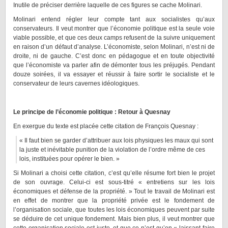
Inutile de préciser derrière laquelle de ces figures se cache Molinari.
Molinari entend régler leur compte tant aux socialistes qu’aux
conservateurs. Il veut montrer que l’économie politique est la seule voie
viable possible, et que ces deux camps refusent de la suivre uniquement
en raison d’un défaut d’analyse. L’économiste, selon Molinari, n’est ni de
droite, ni de gauche. C’est donc en pédagogue et en toute objectivité
que l’économiste va parler afin de démonter tous les préjugés. Pendant
douze soirées, il va essayer et réussir à faire sortir le socialiste et le
conservateur de leurs cavernes idéologiques.
Le principe de l’économie politique : Retour à Quesnay
En exergue du texte est placée cette citation de François Quesnay :
« Il faut bien se garder d’attribuer aux lois physiques les maux qui sont
la juste et inévitable punition de la violation de l’ordre même de ces
lois, instituées pour opérer le bien. »
Si Molinari a choisi cette citation, c’est qu’elle résume fort bien le projet
de son ouvrage. Celui-ci est sous-titré « entretiens sur les lois
économiques et défense de la propriété. » Tout le travail de Molinari est
en effet de montrer que la propriété privée est le fondement de
l’organisation sociale, que toutes les lois économiques peuvent par suite
se déduire de cet unique fondement. Mais bien plus, il veut montrer que