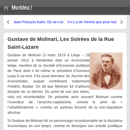
Morbleu !
Jean-François Kahn, Où va-t-on
Il n’y a de Vienne que pour moi
? Comment on y va…
Gustave de Molinari, Les Soirées de la Rue
Saint-Lazare
Gustave de Molinari (3 mars 1819 à Liège – 28
janvier 1912 à Adinkerke) était un économiste
belge, membre de la
Société d’économie politique
de Paris
dont il fut même le président d’honneur
jusqu’à sa mort. Il fut aussi directeur du
Journal des
économistes
, auquel contribuera notamment
Frédéric Bastiat. On dit que Molinari fut d’ailleurs
disciple de ce dernier. Du point de vue des idées,
cela est incontestable. On présente ainsi souvent Molinari comme
l’inventeur de l’anarcho-capitalisme, comme le père de «
l’ultralibéralisme », comme un partisan forcené de la non-régulation
absolue.
Si Gustave de Molinari fut un personnage incontournable de la discipline
économique en son temps, comme en témoigne son activité prolifique