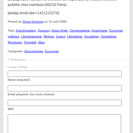
publiée chez eventura (94210 Paris)
[amtap book:isbn=1421215276]
Posted by
Oscar Gnouros
on 10 avril 2008.
Tags:
Autorégulation
,
Quesnay
,
Adam Smith
,
Conservatisme
,
Anarchisme
,
Economie
politique
,
Libertarianisme
,
Molinari
,
Justice
,
Libéralisme
,
Socialisme
,
Capitalisme
,
Révolution
,
Propriété
,
Marx
Categories:
Doxographies
,
Economie
0 Responses
Leave a Reply
Name (required)
Email (required, but never shared)
Web