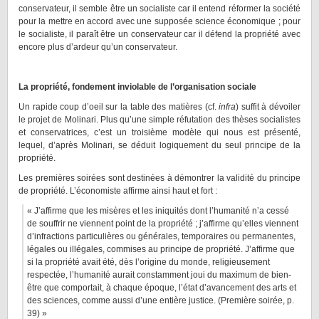
conservateur, il semble être un socialiste car il entend réformer la société
pour la mettre en accord avec une supposée science économique ; pour
le socialiste, il paraît être un conservateur car il défend la propriété avec
encore plus d’ardeur qu’un conservateur.
La propriété, fondement inviolable de l’organisation sociale
Un rapide coup d’oeil sur la table des matières (cf.
infra
) suffit à dévoiler
le projet de Molinari. Plus qu’une simple réfutation des thèses socialistes
et conservatrices, c’est un troisième modèle qui nous est présenté,
lequel, d’après Molinari, se déduit logiquement du seul principe de la
propriété.
Les premières soirées sont destinées à démontrer la validité du principe
de propriété. L’économiste affirme ainsi haut et fort :
« J’affirme que les misères et les iniquités dont l’humanité n’a cessé
de souffrir ne viennent point de la propriété ; j’affirme qu’elles viennent
d’infractions particulières ou générales, temporaires ou permanentes,
légales ou illégales, commises au principe de propriété. J’affirme que
si la propriété avait été, dès l’origine du monde, religieusement
respectée, l’humanité aurait constamment joui du maximum de bien-
être que comportait, à chaque époque, l’état d’avancement des arts et
des sciences, comme aussi d’une entière justice. (Première soirée, p.
39) »