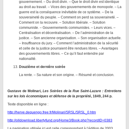
gouvernement. – Du droit divin. – Que le droit divin est identique
au droit au travail. – Vices des gouvernements de monopole. – La
guerre est la conséquence inévitable de ce système. – De la
souveraineté du peuple. – Comment on perd sa souveraineté. –
Comment on la recouvre. – Solution libérale. – Solution
communiste. – Gouvernements communistes. – Leurs vices. –
Centralisation et décentralisation. – De l’administration de la
justice. – Son ancienne organisation. – Son organisation actuelle.
– Insuffisance du jury. – Comment l’administration de la sécurité
et celle de la justice pourraient être rendues libres. – Avantages
des gouvernements libres. – Ce qu’il faut entendre par
nationalité.
Douzième et dernière soirée
La rente. – Sa nature et son origine. – Résumé et conclusion.
Gustave de Molinari,
Les Soirées de la Rue Saint-Lazare : Entretiens
sur les lois économiques et défense de la propriété
, 1849, 244 p.
Texte disponible en ligne :
http://herve.dequengo.free.fr/Molinari/SRSL/SRSL_0.htm
http://olldownload.libertyfund.org/Home3/Book.php?recordID=0383
La pagination utilisée ici est celle correspondant à l’édition de 2003