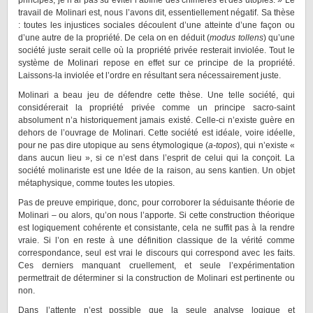
principes, je n’ai pas su éviter l’abîme des chimères et des utopies. » Le
travail de Molinari est, nous l’avons dit, essentiellement négatif. Sa thèse
: toutes les injustices sociales découlent d’une atteinte d’une façon ou
d’une autre de la propriété. De cela on en déduit (
modus tollens
) qu’une
société juste serait celle où la propriété privée resterait inviolée. Tout le
système de Molinari repose en effet sur ce principe de la propriété.
Laissons-la inviolée et l’ordre en résultant sera nécessairement juste.
Molinari a beau jeu de défendre cette thèse. Une telle société, qui
considérerait la propriété privée comme un principe sacro-saint
absolument n’a historiquement jamais existé. Celle-ci n’existe guère en
dehors de l’ouvrage de Molinari. Cette société est idéale, voire idéelle,
pour ne pas dire utopique au sens étymologique (
a-topos
), qui n’existe «
dans aucun lieu », si ce n’est dans l’esprit de celui qui la conçoit. La
société molinariste est une Idée de la raison, au sens kantien. Un objet
métaphysique, comme toutes les utopies.
Pas de preuve empirique, donc, pour corroborer la séduisante théorie de
Molinari – ou alors, qu’on nous l’apporte. Si cette construction théorique
est logiquement cohérente et consistante, cela ne suffit pas à la rendre
vraie. Si l’on en reste à une définition classique de la vérité comme
correspondance, seul est vrai le discours qui correspond avec les faits.
Ces derniers manquant cruellement, et seule l’expérimentation
permettrait de déterminer si la construction de Molinari est pertinente ou
non.
Dans l’attente n’est possible que la seule analyse logique et