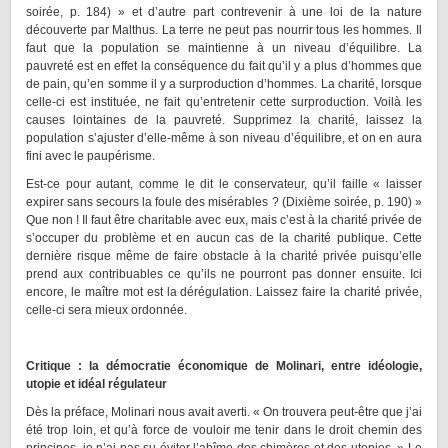
soirée, p. 184) » et d’autre part contrevenir à une loi de la nature
découverte par Malthus. La terre ne peut pas nourrir tous les hommes. Il
faut que la population se maintienne à un niveau d’équilibre. La
pauvreté est en effet la conséquence du fait qu’il y a plus d’hommes que
de pain, qu’en somme il y a surproduction d’hommes. La charité, lorsque
celle-ci est instituée, ne fait qu’entretenir cette surproduction. Voilà les
causes lointaines de la pauvreté. Supprimez la charité, laissez la
population s’ajuster d’elle-même à son niveau d’équilibre, et on en aura
fini avec le paupérisme.
Est-ce pour autant, comme le dit le conservateur, qu’il faille « laisser
expirer sans secours la foule des misérables ? (Dixième soirée, p. 190) »
Que non ! Il faut être charitable avec eux, mais c’est à la charité privée de
s’occuper du problème et en aucun cas de la charité publique. Cette
dernière risque même de faire obstacle à la charité privée puisqu’elle
prend aux contribuables ce qu’ils ne pourront pas donner ensuite. Ici
encore, le maître mot est la dérégulation. Laissez faire la charité privée,
celle-ci sera mieux ordonnée.
Critique : la démocratie économique de Molinari, entre idéologie,
utopie et idéal régulateur
Dès la préface, Molinari nous avait averti. « On trouvera peut-être que j’ai
été trop loin, et qu’à force de vouloir me tenir dans le droit chemin des