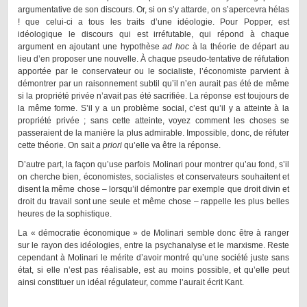
argumentative de son discours. Or, si on s’y attarde, on s’apercevra hélas
! que celui-ci a tous les traits d’une idéologie. Pour Popper, est
idéologique le discours qui est irréfutable, qui répond à chaque
argument en ajoutant une hypothèse
ad hoc
à la théorie de départ au
lieu d’en proposer une nouvelle. À chaque pseudo-tentative de réfutation
apportée par le conservateur ou le socialiste, l’économiste parvient à
démontrer par un raisonnement subtil qu’il n’en aurait pas été de même
si la propriété privée n’avait pas été sacrifiée. La réponse est toujours de
la même forme. S’il y a un problème social, c’est qu’il y a atteinte à la
propriété privée ; sans cette atteinte, voyez comment les choses se
passeraient de la manière la plus admirable. Impossible, donc, de réfuter
cette théorie. On sait
a priori
qu’elle va être la réponse.
D’autre part, la façon qu’use parfois Molinari pour montrer qu’au fond, s’il
on cherche bien, économistes, socialistes et conservateurs souhaitent et
disent la même chose – lorsqu’il démontre par exemple que droit divin et
droit du travail sont une seule et même chose – rappelle les plus belles
heures de la sophistique.
La « démocratie économique » de Molinari semble donc être à ranger
sur le rayon des idéologies, entre la psychanalyse et le marxisme. Reste
cependant à Molinari le mérite d’avoir montré qu’une société juste sans
état, si elle n’est pas réalisable, est au moins possible, et qu’elle peut
ainsi constituer un idéal régulateur, comme l’aurait écrit Kant.