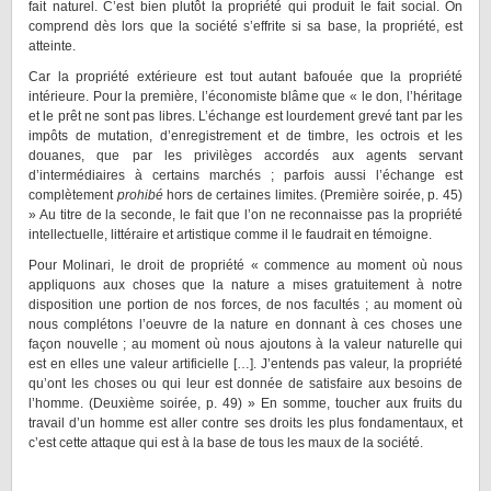
fait naturel. C’est bien plutôt la propriété qui produit le fait social. On
comprend dès lors que la société s’effrite si sa base, la propriété, est
atteinte.
Car la propriété extérieure est tout autant bafouée que la propriété
intérieure. Pour la première, l’économiste blâme que « le don, l’héritage
et le prêt ne sont pas libres. L’échange est lourdement grevé tant par les
impôts de mutation, d’enregistrement et de timbre, les octrois et les
douanes, que par les privilèges accordés aux agents servant
d’intermédiaires à certains marchés ; parfois aussi l’échange est
complètement
prohibé
hors de certaines limites. (Première soirée, p. 45)
» Au titre de la seconde, le fait que l’on ne reconnaisse pas la propriété
intellectuelle, littéraire et artistique comme il le faudrait en témoigne.
Pour Molinari, le droit de propriété « commence au moment où nous
appliquons aux choses que la nature a mises gratuitement à notre
disposition une portion de nos forces, de nos facultés ; au moment où
nous complétons l’oeuvre de la nature en donnant à ces choses une
façon nouvelle ; au moment où nous ajoutons à la valeur naturelle qui
est en elles une valeur artificielle […]. J’entends pas valeur, la propriété
qu’ont les choses ou qui leur est donnée de satisfaire aux besoins de
l’homme. (Deuxième soirée, p. 49) » En somme, toucher aux fruits du
travail d’un homme est aller contre ses droits les plus fondamentaux, et
c’est cette attaque qui est à la base de tous les maux de la société.