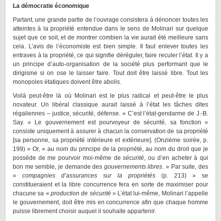
La démocratie économique
Partant, une grande partie de l’ouvrage consistera à dénoncer toutes les
atteintes à la propriété entendue dans le sens de Molinari sur quelque
sujet que ce soit, et de montrer combien la vie aurait été meilleure sans
cela. L’avis de l’économiste est bien simple. Il faut enlever toutes les
entraves à la propriété, ce qui signifie déréguler, faire reculer l’état. Il y a
un principe d’auto-organisation de la société plus performant que le
dirigisme si on ose le laisser faire. Tout doit être laissé libre. Tout les
monopoles étatiques doivent être abolis.
Voilà peut-être là où Molinari est le plus radical et peut-être le plus
novateur. Un libéral classique aurait laissé à l’état les tâches dites
régaliennes – justice, sécurité, défense. « C’est l’état-gendarme de J.-B.
Say. » Le gouvernement est pourvoyeur de sécurité, sa fonction «
consiste uniquement à assurer à chacun la conservation de sa propriété
[sa personne, sa propriété intérieure et extérieure]. (Onzième soirée, p.
199) » Or, « au nom du principe de la propriété, au nom du droit que je
possède de me pourvoir moi-même de
sécurité
, ou d’en acheter à qui
bon me semble, je demande des
gouvernements libres
. » Par suite, des
«
compagnies d’assurances sur la propriétés
(p. 213) » se
constitueraient et la libre concurrence fera en sorte de maximiser pour
chacune sa «
production de sécurité
» L’état lui-même, Molinari l’appelle
le gouvernement, doit être mis en concurrence afin que chaque homme
puisse librement choisir auquel il souhaite appartenir.