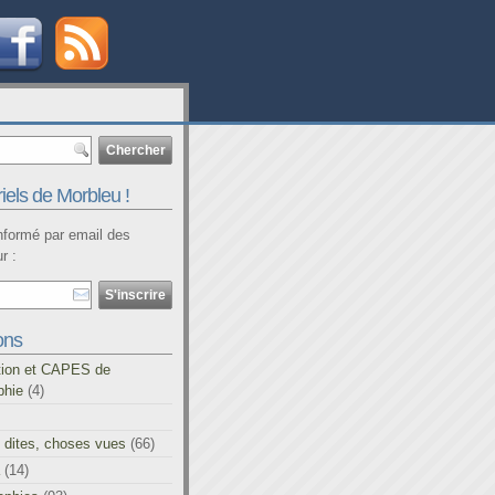
iels de Morbleu !
informé par email des
r :
ons
tion et CAPES de
phie
(4)
 dites, choses vues
(66)
(14)