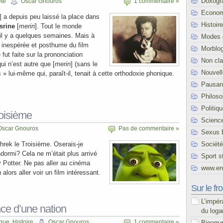
Doxogr
été
Oscar Gnouros
1 commentaire »
Econom
] a depuis peu laissé la place dans
Histoire
srine
[
merin
]. Tout le monde
 il y a quelques semaines. Mais à
Modes 
n inespérée et posthume du film
Morblo
é fut faite sur la prononciation
Non cl
i n’est autre que [
merin
] (sans le
Nouvel
s » lui-même qui, paraît-il, tenait à cette orthodoxie phonique.
Pausani
Philoso
Politiq
roisième
Scienc
Oscar Gnouros
Pas de commentaire »
Sexus 
Société
Shrek le Troisième. Oserais-je
dormi? Cela ne m’était plus arrivé
Sport s
 Potter. Ne pas aller au cinéma
www.end
lors aller voir un film intéressant.
Sur le fro
L’impér
ce d’une nation
du loga
ique
,
Histoire
Oscar Gnouros
1 commentaire »
Bigarru