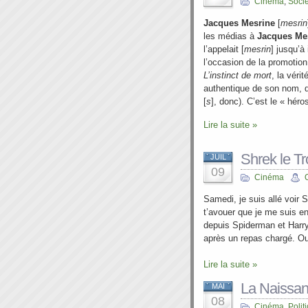
Cinéma
,
Soci
Jacques Mesrine
[
mesrin
les médias à
Jacques Me
l’appelait [
mesrin
] jusqu’à
l’occasion de la promotio
L’instinct de mort
, la vérit
authentique de son nom, qu
[
s
], donc). C’est le « héro
Lire la suite »
Shrek le T
JUIL
09
Cinéma
Samedi, je suis allé voir 
t’avouer que je me suis en
depuis Spiderman et Harry
après un repas chargé. Ou a
Lire la suite »
La Naissan
MAI
08
Cinéma
,
Polit