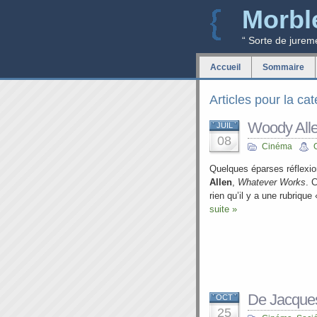
Morbl
“ Sorte de jurem
Accueil
Sommaire
Articles pour la cat
Woody All
JUIL
08
Cinéma
Quelques éparses réflexion
Allen
,
Whatever Works
. 
rien qu’il y a une rubrique
suite »
De Jacque
OCT
25