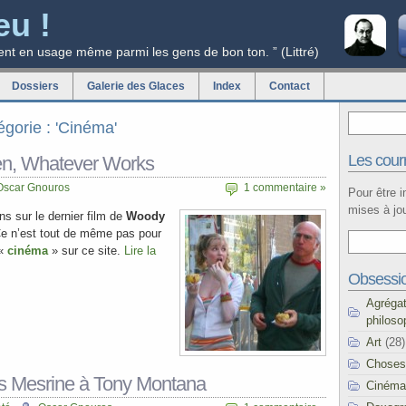
eu !
ent en usage même parmi les gens de bon ton. ” (Littré)
Dossiers
Galerie des Glaces
Index
Contact
égorie : 'Cinéma'
Les courr
en, Whatever Works
Oscar Gnouros
1 commentaire »
Pour être 
mises à jou
s sur le dernier film de
Woody
Ce n’est tout de même pas pour
 «
cinéma
» sur ce site.
Lire la
Obsessi
Agréga
philoso
Art
(28)
Choses
s Mesrine à Tony Montana
Cinéma