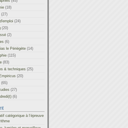
aphies
(93)
ie
(18)
(27)
d'emploi
(24)
g
(20)
assé
(2)
les
(6)
as le Périégète
(14)
phie
(115)
ue
(83)
es & techniques
(25)
Empiricus
(20)
(65)
tudies
(27)
redi(t)
(6)
nt
atif catégorique à l’épreuve
rithme
re, lumière et merveilleux