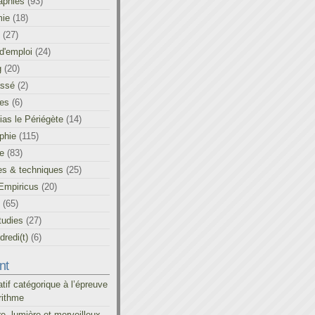
aphies
(93)
ie
(18)
(27)
d'emploi
(24)
g
(20)
assé
(2)
les
(6)
as le Périégète
(14)
phie
(115)
ue
(83)
es & techniques
(25)
Empiricus
(20)
(65)
tudies
(27)
redi(t)
(6)
nt
atif catégorique à l’épreuve
rithme
re, lumière et merveilleux