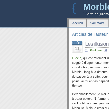
Morbl
“ Sorte de jurem
Accueil
Sommaire
Articles de l'auteur
Les illusion
DÉC
11
Politique
Luccio
, qui est rarement 
suggéré d’agrémenter mon
introduction, estimant san
Morbleu long à la détent
de passer à la suite, pour
point j’ai foi en tes capaci
Bisous
.
Personnellement, je n’ai 
à cœur ouvert. Ni fermé, d
seul outil de chirurgien qu
Maboule. Mais je crois q