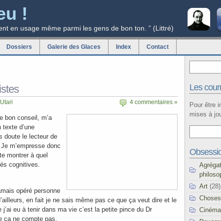
eu !
ent en usage même parmi les gens de bon ton. ” (Littré)
Dossiers
Galerie des Glaces
Index
Contact
Les courr
istes
Utari
4 commentaires »
Pour être 
mises à jou
de bon conseil, m’a
 texte d’une
s doute le lecteur de
e. Je m’empresse donc
Obsessi
 te montrer à quel
tés cognitives.
Agréga
philoso
Art
(28)
jamais opéré personne
Choses
’ailleurs, en fait je ne sais même pas ce que ça veut dire et le
e j’ai eu à tenir dans ma vie c’est la petite pince du Dr
Cinéma
ue ça ne compte pas.