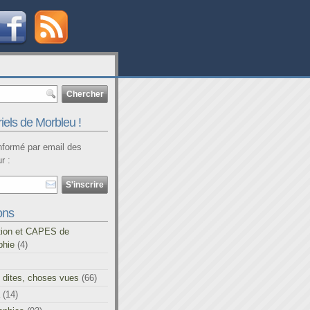
iels de Morbleu !
informé par email des
r :
ons
tion et CAPES de
phie
(4)
 dites, choses vues
(66)
(14)