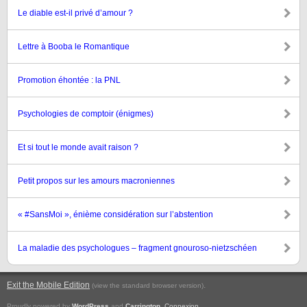
Le diable est-il privé d’amour ?
Lettre à Booba le Romantique
Promotion éhontée : la PNL
Psychologies de comptoir (énigmes)
Et si tout le monde avait raison ?
Petit propos sur les amours macroniennes
« #SansMoi », énième considération sur l’abstention
La maladie des psychologues – fragment gnouroso-nietzschéen
Exit the Mobile Edition
.
(view the standard browser version)
Proudly powered by
WordPress
and
Carrington
.
Connexion