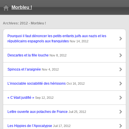
Morbleu !
Archives: 2012 - Morbleu !
Pourquoi il faut dénoncer les petits enfants juifs aux nazis et les
républicains espagnols aux franquistes
Nov 14, 2012
Descartes et la fille louche
Nov 8, 2012
Spinoza et l’araignée
Nov 4, 2012
L’insociable sociabilité des hérissons
Oct 16, 2012
« C’était justifié »
Sep 12, 2012
Lettre ouverte aux potaches de France
Juil 25, 2012
Les Hippies de l’Apocalypse
Juil 17, 2012