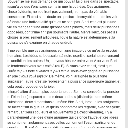
Souvent je me suis demandé ce qui pouvait lui plaire dans ce spectacle,
jusqu’à ce que j’envisage ce matin une hypothèse. Ces araignées,
chose évidente, ne souffrent pas vraiment, n’ont pas de véritable
conscience. Et c’est sans doute un spectacle incroyable que de les voir
défendre une individualité qu’elles ne sont pas. Ainsi ce n’est plus une
vie en mangeant une autre qu’observait Spinoza, mais deux puissances
opposées, dont l’une finit par soumettre l’autre. Merveilleux, ces petites
choses si précisément articulées. Toute la nature est déterminée, et la
puissance s’y exprime en chaque endroit.
Il me semble que ces araignées sont une image de ce qu’est la
psychè
humaine. Les idées se bousculent à notre esprit, et certaines renversent
et annihilent les autres. Un jour vous hésitez entre voter A ou voter B, et
le lendemain vous avez voté A (ou B). Si vous avez choisi, c’est que
l’idée la plus forte a vaincu la plus faible
, vous avez gagné en puissance,
en joie :
vous voilà joyeux
. De même, voir l’araignée la plus forte
surpasser l’autre, c’est se représenter la puissance supérieure gagner, et
cela peut provoquer de la joie.
Interprétation d’autant plus opportune que Spinoza considère la pensée
et l’étendue (l’espace) comme deux attributs (distincts) d’une même
substance, deux dimensions du même être. Ainsi, lorsque les araignées
se mettent sur la gueule, et qu’un bonhomme les regarde, avec ses yeux,
remarquant leurs couleurs et mouvements (ça c’est l’étendue), il y a
parallèlement une idée d’une araignée qui défonce l’autre, et ces idées
se combinent notamment avec celles qui forment l’esprit particulier du
spectateur. Et
celui qui prend fait et cause pour l’araignée gagnante est