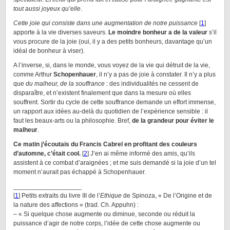
tout aussi joyeux qu’elle
.
Cette joie qui consiste dans une augmentation de notre puissance
[
1
]
apporte à la vie diverses saveurs.
Le moindre bonheur a de la valeur
s’il
vous procure de la joie (oui, il y a des petits bonheurs, davantage qu’un
idéal de bonheur à viser).
A l’inverse, si, dans le monde, vous voyez de la vie qui détruit de la vie,
comme Arthur
Schopenhauer
, il n’y a pas de joie à constater. Il n’y a plus
que
du malheur, de la souffrance
: des individualités ne cessent de
disparaître, et n’existent finalement que dans la mesure où elles
souffrent. Sortir du cycle de cette souffrance demande un effort immense,
un rapport aux idées au-delà du quotidien de l’expérience sensible : il
faut les beaux-arts ou la philosophie. Bref,
de la grandeur pour éviter le
malheur
.
Ce matin j’écoutais du Francis Cabrel en profitant des couleurs
d’automne, c’était cool.
[
2
] J’en ai même informé des amis, qu’ils
assistent à ce combat d’araignées ; et me suis demandé si la joie d’un tel
moment n’aurait pas échappé à Schopenhauer.
___________________
[
1
] Petits extraits du livre III de l’
Ethique
de Spinoza, « De l’Origine et de
la nature des affections » (trad. Ch. Appuhn) :
– « Si quelque chose augmente ou diminue, seconde ou réduit la
puissance d’agir de notre corps, l’idée de cette chose augmente ou