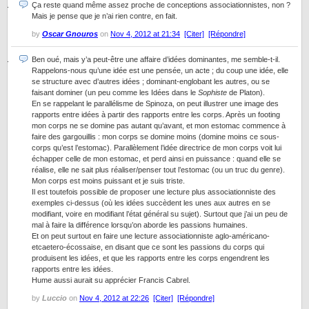
Ça reste quand même assez proche de conceptions associationnistes, non ?
Mais je pense que je n’ai rien contre, en fait.
by
Oscar Gnouros
on
Nov 4, 2012 at 21:34
[Citer]
[Répondre]
Ben oué, mais y’a peut-être une affaire d’idées dominantes, me semble-t-il.
Rappelons-nous qu’une idée est une pensée, un acte ; du coup une idée, elle
se structure avec d’autres idées ; dominant-englobant les autres, ou se
faisant dominer (un peu comme les Idées dans le
Sophiste
de Platon).
En se rappelant le parallélisme de Spinoza, on peut illustrer une image des
rapports entre idées à partir des rapports entre les corps. Après un footing
mon corps ne se domine pas autant qu’avant, et mon estomac commence à
faire des gargouillis : mon corps se domine moins (domine moins ce sous-
corps qu’est l’estomac). Parallèlement l’idée directrice de mon corps voit lui
échapper celle de mon estomac, et perd ainsi en puissance : quand elle se
réalise, elle ne sait plus réaliser/penser tout l’estomac (ou un truc du genre).
Mon corps est moins puissant et je suis triste.
Il est toutefois possible de proposer une lecture plus associationniste des
exemples ci-dessus (où les idées succèdent les unes aux autres en se
modifiant, voire en modifiant l’état général su sujet). Surtout que j’ai un peu de
mal à faire la différence lorsqu’on aborde les passions humaines.
Et on peut surtout en faire une lecture associationniste aglo-américano-
etcaetero-écossaise, en disant que ce sont les passions du corps qui
produisent les idées, et que les rapports entre les corps engendrent les
rapports entre les idées.
Hume aussi aurait su apprécier Francis Cabrel.
by
Luccio
on
Nov 4, 2012 at 22:26
[Citer]
[Répondre]