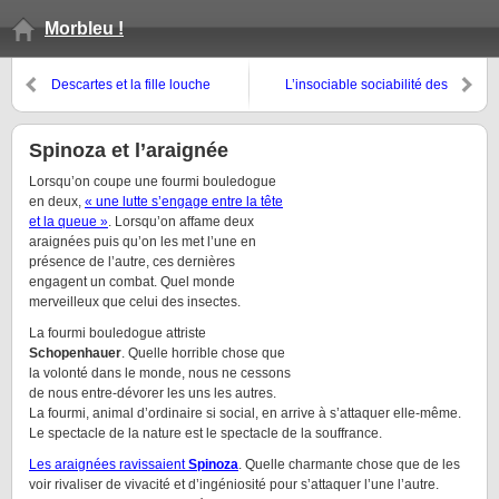
Morbleu !
Descartes et la fille louche
L’insociable sociabilité des
hérissons
Spinoza et l’araignée
Lorsqu’on coupe une fourmi bouledogue
en deux,
« une lutte s’engage entre la tête
et la queue »
. Lorsqu’on affame deux
araignées puis qu’on les met l’une en
présence de l’autre, ces dernières
engagent un combat. Quel monde
merveilleux que celui des insectes.
La fourmi bouledogue attriste
Schopenhauer
. Quelle horrible chose que
la volonté dans le monde, nous ne cessons
de nous entre-dévorer les uns les autres.
La fourmi, animal d’ordinaire si social, en arrive à s’attaquer elle-même.
Le spectacle de la nature est le spectacle de la souffrance.
Les araignées ravissaient
Spinoza
. Quelle charmante chose que de les
voir rivaliser de vivacité et d’ingéniosité pour s’attaquer l’une l’autre.