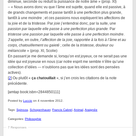
diminue, seconde ou réduit la puissance de notre âme » (prop. XI)
– « Nous avons donc vu que l’âme est sujette, quand elle est passive, à
de grands changements et passe tantôt à une perfection plus grande,
tantôt à une moindre ; et ces passions nous expliquent les affections de
la joie et de la tristesse. Par
joie
j’entendrai donc, par la suite, une
passion par laquelle elle passe à une perfection plus grande.
Par
tristesse
une
passion par laquelle elle passe à une perfection moindre
.
J’appelle, en outre,
l’affection de la joie, rapportée à la fois à l’âme et au
corps, chatouillement ou gaieté
; celle de la
tristesse, douleur ou
mélancolie
» (prop. XI, Scolie)
En passant je me demande si, lorsqu’on est joyeux, ce ne serait pas une
idée qui est joyeuse en nous (car notre esprit me semble n’être qu’une
collection d’idées — n’oublions pas que les idées sont des pensées
actives).
[
2
] Ou plutôt «
ça chatouillait
», si j’en crois les citations de la note
précédente.
[amtap book:isbn=2844850111]
Posted by
Luccio
on 4 novembre 2012.
Tags:
Spinoza
,
Schopenhauer
,
Francis Cabrel
,
Animal
,
Araignée
Categories:
Philosophie
7 Responses