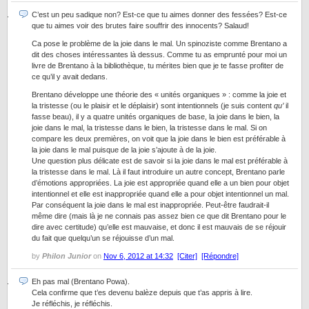
C’est un peu sadique non? Est-ce que tu aimes donner des fessées? Est-ce
que tu aimes voir des brutes faire souffrir des innocents? Salaud!
Ca pose le problème de la joie dans le mal. Un spinoziste comme Brentano a
dit des choses intéressantes là dessus. Comme tu as emprunté pour moi un
livre de Brentano à la bibliothèque, tu mérites bien que je te fasse profiter de
ce qu’il y avait dedans.
Brentano développe une théorie des « unités organiques » : comme la joie et
la tristesse (ou le plaisir et le déplaisir) sont intentionnels (je suis content
qu’
il
fasse beau), il y a quatre unités organiques de base, la joie dans le bien, la
joie dans le mal, la tristesse dans le bien, la tristesse dans le mal. Si on
compare les deux premières, on voit que la joie dans le bien est préférable à
la joie dans le mal puisque de la joie s’ajoute à de la joie.
Une question plus délicate est de savoir si la joie dans le mal est préférable à
la tristesse dans le mal. Là il faut introduire un autre concept, Brentano parle
d’émotions appropriées. La joie est appropriée quand elle a un bien pour objet
intentionnel et elle est inappropriée quand elle a pour objet intentionnel un mal.
Par conséquent la joie dans le mal est inappropriée. Peut-être faudrait-il
même dire (mais là je ne connais pas assez bien ce que dit Brentano pour le
dire avec certitude) qu’elle est mauvaise, et donc il est mauvais de se réjouir
du fait que quelqu’un se réjouisse d’un mal.
by
Philon Junior
on
Nov 6, 2012 at 14:32
[Citer]
[Répondre]
Eh pas mal (Brentano Powa).
Cela confirme que t’es devenu balèze depuis que t’as appris à lire.
Je réfléchis, je réfléchis.