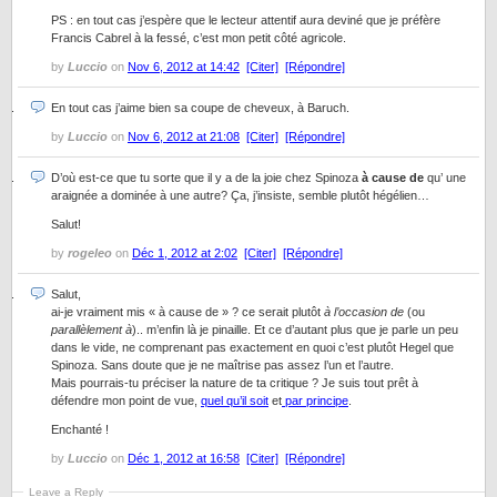
PS : en tout cas j’espère que le lecteur attentif aura deviné que je préfère
Francis Cabrel à la fessé, c’est mon petit côté agricole.
by
Luccio
on
Nov 6, 2012 at 14:42
[Citer]
[Répondre]
En tout cas j’aime bien sa coupe de cheveux, à Baruch.
by
Luccio
on
Nov 6, 2012 at 21:08
[Citer]
[Répondre]
D’où est-ce que tu sorte que il y a de la joie chez Spinoza
à cause de
qu’ une
araignée a dominée à une autre? Ça, j’insiste, semble plutôt hégélien…
Salut!
by
rogeleo
on
Déc 1, 2012 at 2:02
[Citer]
[Répondre]
Salut,
ai-je vraiment mis « à cause de » ? ce serait plutôt
à l’occasion de
(ou
parallèlement à
).. m’enfin là je pinaille. Et ce d’autant plus que je parle un peu
dans le vide, ne comprenant pas exactement en quoi c’est plutôt Hegel que
Spinoza. Sans doute que je ne maîtrise pas assez l’un et l’autre.
Mais pourrais-tu préciser la nature de ta critique ? Je suis tout prêt à
défendre mon point de vue,
quel qu’il soit
et
par principe
.
Enchanté !
by
Luccio
on
Déc 1, 2012 at 16:58
[Citer]
[Répondre]
Leave a Reply