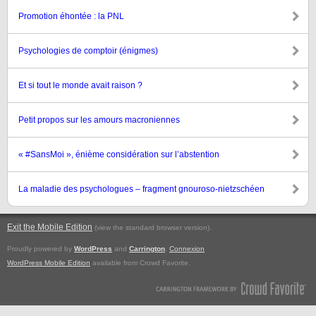
Promotion éhontée : la PNL
Psychologies de comptoir (énigmes)
Et si tout le monde avait raison ?
Petit propos sur les amours macroniennes
« #SansMoi », énième considération sur l’abstention
La maladie des psychologues – fragment gnouroso-nietzschéen
Exit the Mobile Edition
.
(view the standard browser version)
Proudly powered by
WordPress
and
Carrington
.
Connexion
WordPress Mobile Edition
available from Crowd Favorite.