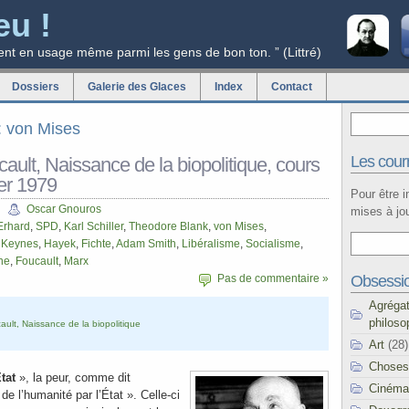
eu !
ent en usage même parmi les gens de bon ton. ” (Littré)
Dossiers
Galerie des Glaces
Index
Contact
g: von Mises
Les courr
ault, Naissance de la biopolitique, cours
er 1979
Pour être 
Oscar Gnouros
mises à jou
Erhard
,
SPD
,
Karl Schiller
,
Theodore Blank
,
von Mises
,
,
Keynes
,
Hayek
,
Fichte
,
Adam Smith
,
Libéralisme
,
Socialisme
,
ne
,
Foucault
,
Marx
Obsessi
Pas de commentaire »
Agréga
philoso
ault, Naissance de la biopolitique
Art
(28)
Choses
tat
», la peur, comme dit
Cinéma
 de l’humanité par l’État ». Celle-ci