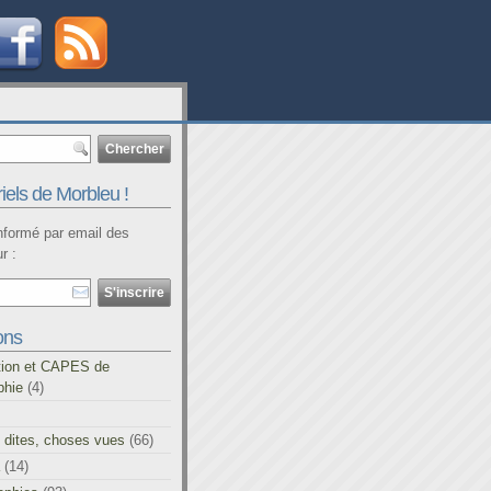
iels de Morbleu !
informé par email des
r :
ons
tion et CAPES de
phie
(4)
 dites, choses vues
(66)
(14)