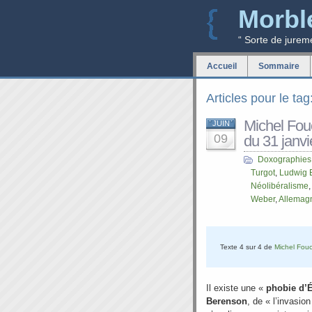
Morbl
“ Sorte de jurem
Accueil
Sommaire
Articles pour le ta
Michel Fouc
JUIN
09
du 31 janvi
Doxographies
Turgot
,
Ludwig 
Néolibéralisme
Weber
,
Allemag
Texte 4 sur 4 de
Michel Fouc
Il existe une «
phobie d’É
Berenson
, de « l’invasion