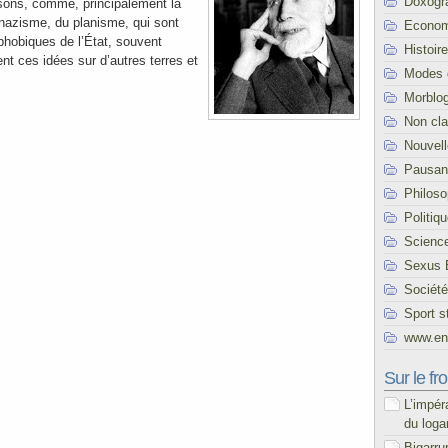
Doxogr
isons, comme, principalement la
 nazisme, du planisme, qui sont
Econom
 phobiques de l’État, souvent
Histoire
ent ces idées sur d’autres terres et
Modes 
Morblo
Non cl
Nouvel
Pausani
Philoso
Politiq
Scienc
Sexus 
Société
Sport s
www.end
Sur le fro
L’impér
du loga
Bigarru