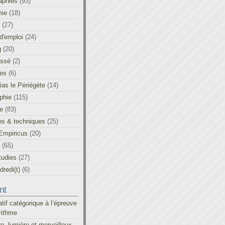
aphies
(93)
ie
(18)
(27)
d'emploi
(24)
g
(20)
assé
(2)
les
(6)
as le Périégète
(14)
phie
(115)
ue
(83)
es & techniques
(25)
Empiricus
(20)
(65)
tudies
(27)
redi(t)
(6)
nt
atif catégorique à l’épreuve
rithme
re, lumière et merveilleux