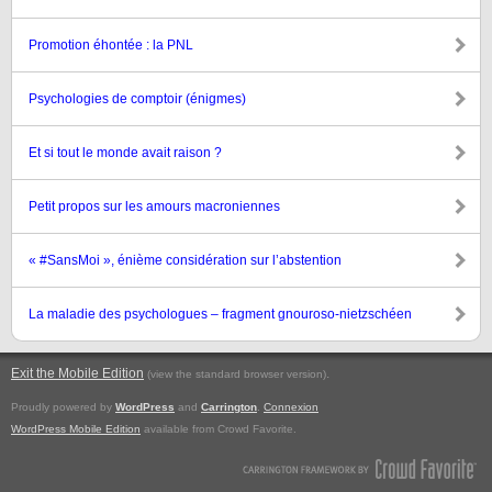
Promotion éhontée : la PNL
Psychologies de comptoir (énigmes)
Et si tout le monde avait raison ?
Petit propos sur les amours macroniennes
« #SansMoi », énième considération sur l’abstention
La maladie des psychologues – fragment gnouroso-nietzschéen
Exit the Mobile Edition
.
(view the standard browser version)
Proudly powered by
WordPress
and
Carrington
.
Connexion
WordPress Mobile Edition
available from Crowd Favorite.