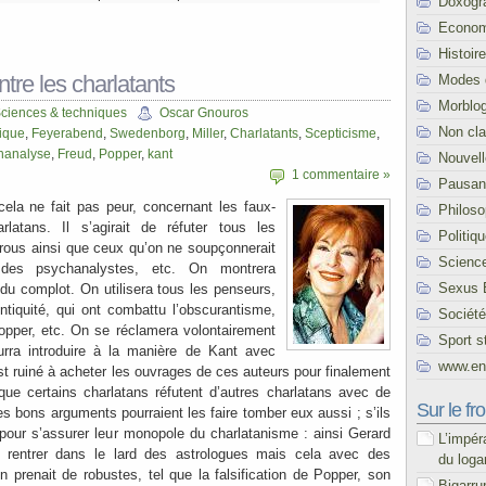
Doxogr
Econom
Histoire
re les charlatants
Modes 
Morblo
ciences & techniques
Oscar Gnouros
Non cl
tique
,
Feyerabend
,
Swedenborg
,
Miller
,
Charlatants
,
Scepticisme
,
hanalyse
,
Freud
,
Popper
,
kant
Nouvel
1 commentaire »
Pausani
 cela ne fait pas peur, concernant les faux-
Philoso
rlatans. Il s’agirait de réfuter tous les
Politiq
urous ainsi que ceux qu’on ne soupçonnerait
Scienc
 des psychanalystes, etc. On montrera
Sexus 
 du complot. On utilisera tous les penseurs,
Antiquité, qui ont combattu l’obscurantisme,
Société
Popper, etc. On se réclamera volontairement
Sport s
urra introduire à la manière de Kant avec
www.end
st ruiné à acheter les ouvrages de ces auteurs pour finalement
que certains charlatans réfutent d’autres charlatans avec de
Sur le fro
s bons arguments pourraient les faire tomber eux aussi ; s’ils
 pour s’assurer leur monopole du charlatanisme : ainsi Gerard
L’impér
à rentrer dans le lard des astrologues mais cela avec des
du loga
en prenait de robustes, tel que la falsification de Popper, son
Bigarru