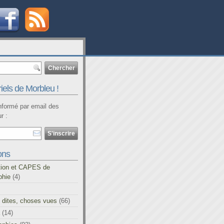
iels de Morbleu !
informé par email des
r :
ons
tion et CAPES de
phie
(4)
 dites, choses vues
(66)
(14)