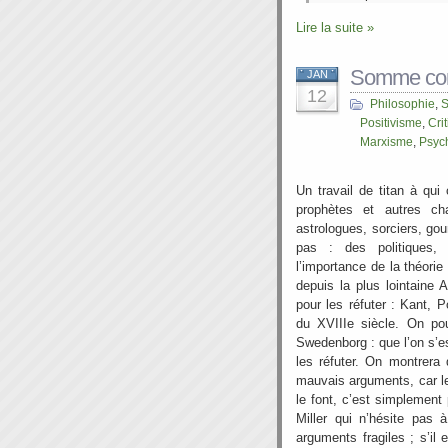
Lire la suite »
Somme cont
JAN
12
Philosophie
,
S
Positivisme
,
Cri
Marxisme
,
Psyc
Un travail de titan à qui
prophètes et autres cha
astrologues, sorciers, go
pas : des politiques,
l’importance de la théorie
depuis la plus lointaine 
pour les réfuter : Kant, 
du XVIIIe siècle. On po
Swedenborg : que l’on s’e
les réfuter. On montrera 
mauvais arguments, car le
le font, c’est simplement
Miller qui n’hésite pas 
arguments fragiles ; s’il 