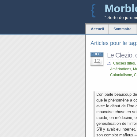
Morbl
“ Sorte de jurem
Accueil
Sommaire
Articles pour le t
Le Clezio, 
DÉC
12
Choses dites,
Amérindiens
,
Mo
Colonialisme
,
C
L’on parle beaucoup de
que le phénomène a c
avec le début de l’ère 
mauvaise chose en soi
rapide, en médecine, o
généralisation de l’info
S’il y avait eu internet
son complot mafieux – l