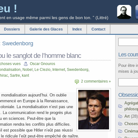
eu !
ent en usage même parmi les gens de bon ton. ” (Littré)
Dossiers
Galerie des Glaces
Index
Contact
ag: Swedenborg
Les courr
ou le sanglot de l’homme blanc
 choses vues
Oscar Gnouros
Pour être 
ndialisation
,
Nobel
,
Le Clezio
,
Internet
,
Swedenborg
,
mises à jou
hirac
,
Sartre
,
kant
2 commentaires »
Obsessi
 mondialisation aujourd’hui. On oublie
ommencé en Europe à la Renaissance,
Agréga
coloniale. La mondialisation n’est pas une
philoso
. La communication rend le progrès plus
Art
(28)
u en sciences. Peut-être que la
Choses
rmation rendra les conflits plus difficiles.
, il est possible que Hitler n’eût pas réussi
Cinéma
e ridicule l’eût peut-être empêché de naître.