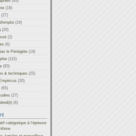
aphies
(93)
ie
(18)
(27)
d'emploi
(24)
g
(20)
assé
(2)
les
(6)
as le Périégète
(14)
phie
(115)
ue
(83)
es & techniques
(25)
Empiricus
(20)
(65)
tudies
(27)
redi(t)
(6)
nt
atif catégorique à l’épreuve
rithme
re, lumière et merveilleux