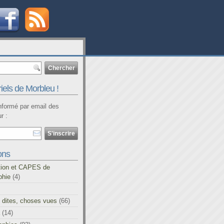
iels de Morbleu !
informé par email des
r :
ons
tion et CAPES de
phie
(4)
 dites, choses vues
(66)
(14)