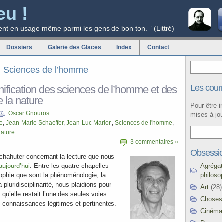
eu !
ent en usage même parmi les gens de bon ton. ” (Littré)
Dossiers
Galerie des Glaces
Index
Contact
ag: Sciences de l’homme
Les courr
nification des sciences de l’homme et des
 la nature
Pour être 
Oscar Gnouros
mises à jou
e
,
Jean-Marie Schaeffer
,
Jean-Luc Marion
,
Sciences de l'homme
,
nature
3 commentaires »
Obsessi
hahuter concernant la lecture que nous
Agréga
aujourd’hui
. Entre les quatre chapelles
philoso
sophie que sont la phénoménologie, la
la pluridisciplinarité, nous plaidions pour
Art
(28)
 qu’elle restait l’une des seules voies
Choses
e connaissances légitimes et pertinentes.
Cinéma