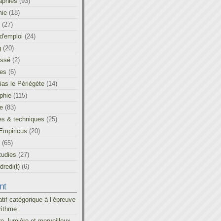
aphies
(93)
ie
(18)
(27)
d'emploi
(24)
g
(20)
assé
(2)
les
(6)
as le Périégète
(14)
phie
(115)
ue
(83)
es & techniques
(25)
Empiricus
(20)
(65)
tudies
(27)
redi(t)
(6)
nt
atif catégorique à l’épreuve
rithme
re, lumière et merveilleux