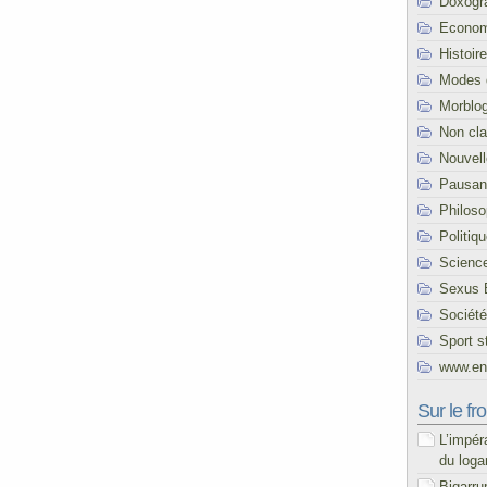
Doxogr
Econom
Histoire
Modes 
Morblo
Non cl
Nouvel
Pausani
Philoso
Politiq
Scienc
Sexus 
Société
Sport s
www.end
Sur le fro
L’impér
du loga
Bigarru