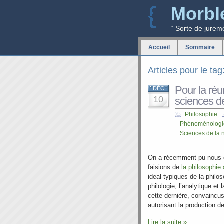
Morbl
“ Sorte de jurem
Accueil
Sommaire
Articles pour le t
Pour la réu
DÉC
10
sciences de
Philosophie
Phénoménologi
Sciences de la 
On a récemment pu nous c
faisions de
la philosophie 
ideal-typiques de la philo
philologie, l’analytique et 
cette dernière, convaincus
autorisant la production d
Lire la suite »