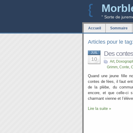
Morbl
“ Sorte de jurem
Accueil
Sommaire
Articles pour le ta
Des contes
JUIL
10
Art
,
Doxograp
Grimm
,
Conte
,
C
Quand une jeune fille nou
contes de fées, il faut ent
de la plèbe, du commun
encore, et que celle-ci 
charmant vienne et l’élève 
Lire la suite »