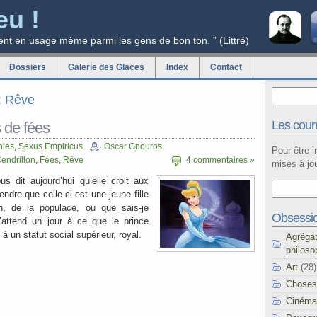
eu !
ent en usage même parmi les gens de bon ton. ” (Littré)
Dossiers
Galerie des Glaces
Index
Contact
g: Rêve
Les courr
 de fées
hies
,
Sexus Empiricus
Oscar Gnouros
Pour être 
endrillon
,
Fées
,
Rêve
4 commentaires »
mises à jou
s dit aujourd’hui qu’elle croit aux
endre que celle-ci est une jeune fille
, de la populace, ou que sais-je
Obsessi
s’attend un jour à ce que le prince
à un statut social supérieur, royal.
Agréga
philoso
Art
(28)
Choses
Cinéma