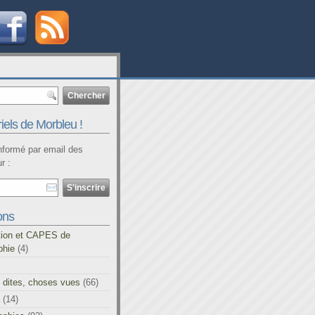
iels de Morbleu !
informé par email des
r :
ons
tion et CAPES de
phie
(4)
 dites, choses vues
(66)
(14)