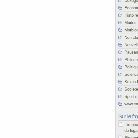
Doxogr
Econom
Histoire
Modes 
Morblo
Non cl
Nouvel
Pausani
Philoso
Politiq
Scienc
Sexus 
Société
Sport s
www.end
Sur le fro
L’impér
du loga
Bigarru