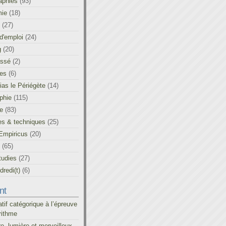
aphies
(93)
ie
(18)
(27)
d'emploi
(24)
g
(20)
assé
(2)
les
(6)
as le Périégète
(14)
phie
(115)
ue
(83)
es & techniques
(25)
Empiricus
(20)
(65)
tudies
(27)
redi(t)
(6)
nt
atif catégorique à l’épreuve
rithme
re, lumière et merveilleux