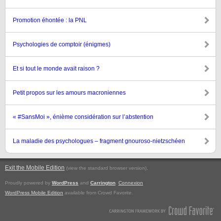
Promotion éhontée : la PNL
Psychologies de comptoir (énigmes)
Et si tout le monde avait raison ?
Petit propos sur les amours macroniennes
« #SansMoi », énième considération sur l’abstention
La maladie des psychologues – fragment gnouroso-nietzschéen
Exit the Mobile Edition
.
(view the standard browser version)
Proudly powered by
WordPress
and
Carrington
.
Connexion
WordPress Mobile Edition
available from Crowd Favorite.