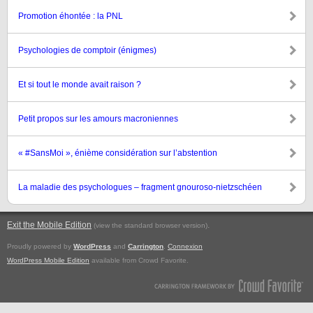
Promotion éhontée : la PNL
Psychologies de comptoir (énigmes)
Et si tout le monde avait raison ?
Petit propos sur les amours macroniennes
« #SansMoi », énième considération sur l’abstention
La maladie des psychologues – fragment gnouroso-nietzschéen
Exit the Mobile Edition
.
(view the standard browser version)
Proudly powered by
WordPress
and
Carrington
.
Connexion
WordPress Mobile Edition
available from Crowd Favorite.