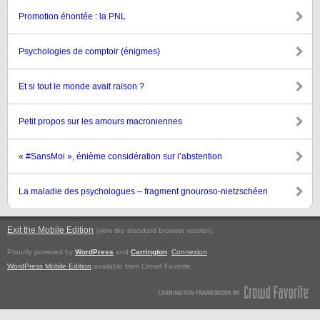
Promotion éhontée : la PNL
Psychologies de comptoir (énigmes)
Et si tout le monde avait raison ?
Petit propos sur les amours macroniennes
« #SansMoi », énième considération sur l’abstention
La maladie des psychologues – fragment gnouroso-nietzschéen
Exit the Mobile Edition
.
(view the standard browser version)
Proudly powered by
WordPress
and
Carrington
.
Connexion
WordPress Mobile Edition
available from Crowd Favorite.