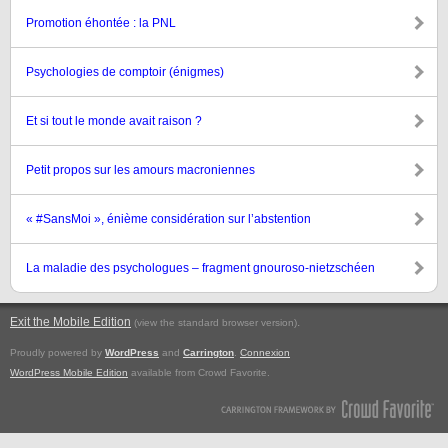
Promotion éhontée : la PNL
Psychologies de comptoir (énigmes)
Et si tout le monde avait raison ?
Petit propos sur les amours macroniennes
« #SansMoi », énième considération sur l’abstention
La maladie des psychologues – fragment gnouroso-nietzschéen
Exit the Mobile Edition
.
(view the standard browser version)
Proudly powered by
WordPress
and
Carrington
.
Connexion
WordPress Mobile Edition
available from Crowd Favorite.