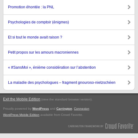
Promotion éhontée : la PNL
Psychologies de comptoir (énigmes)
Et si tout le monde avait raison ?
Petit propos sur les amours macroniennes
« #SansMoi », énième considération sur l’abstention
La maladie des psychologues – fragment gnouroso-nietzschéen
Exit the Mobile Edition
.
(view the standard browser version)
Proudly powered by
WordPress
and
Carrington
.
Connexion
WordPress Mobile Edition
available from Crowd Favorite.