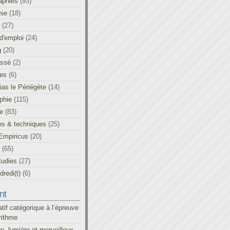
aphies
(93)
ie
(18)
(27)
d'emploi
(24)
g
(20)
assé
(2)
les
(6)
as le Périégète
(14)
phie
(115)
ue
(83)
es & techniques
(25)
Empiricus
(20)
(65)
tudies
(27)
redi(t)
(6)
nt
atif catégorique à l’épreuve
rithme
re, lumière et merveilleux