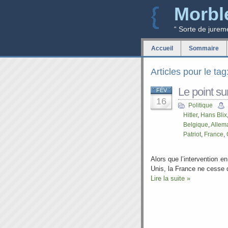
Morbl
“ Sorte de jurem
Accueil
Sommaire
Articles pour le tag
Le point sur
FÉV
16
Politique
Hitler
,
Hans Blix
Belgique
,
Allem
Patriot
,
France
,
Alors que l’intervention e
Unis, la France ne cesse 
Lire la suite »