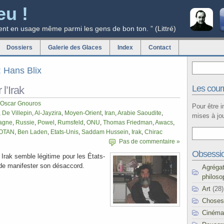
eu !
ent en usage même parmi les gens de bon ton. ” (Littré)
Dossiers
Galerie des Glaces
Index
Contact
: Hans Blix
Les courr
 l’Irak
Oscar Gnouros
Pour être 
,
De Villepin
,
Al-Jayzira
,
Moyen-Orient
,
Iran
,
Arabie Saoudite
,
mises à jou
agne
,
Russie
,
Powel
,
Rumsfeld
,
ONU
,
Thomas Friedman
,
Awacs
,
OTAN
,
Ben Laden
,
Etats-Unis
,
Saddam Hussein
,
Irak
,
Chirac
Pas de commentaire »
Obsessi
n Irak semble légitime pour les États-
de manifester son désaccord.
Agréga
philoso
Art
(28)
Choses
Cinéma