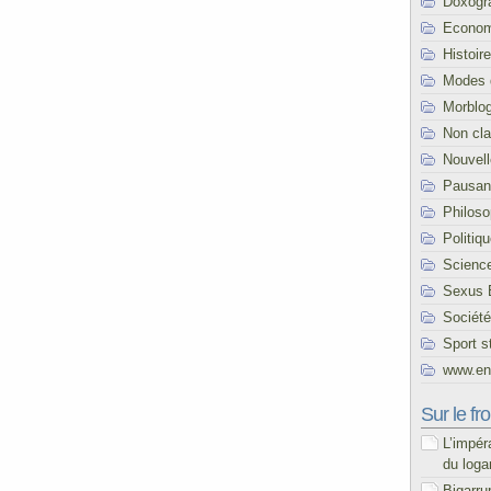
Doxogr
Econom
Histoire
Modes 
Morblo
Non cl
Nouvel
Pausani
Philoso
Politiq
Scienc
Sexus 
Société
Sport s
www.end
Sur le fro
L’impér
du loga
Bigarru