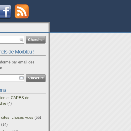
iels de Morbleu !
informé par email des
r :
ons
tion et CAPES de
phie
(4)
 dites, choses vues
(66)
(14)