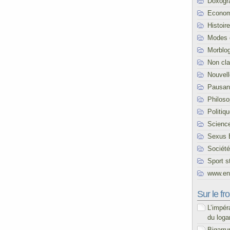
Doxogr
Econom
Histoire
Modes 
Morblo
Non cl
Nouvel
Pausani
Philoso
Politiq
Scienc
Sexus 
Société
Sport s
www.end
Sur le fro
L’impér
du loga
Bigarru