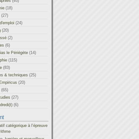
aphies
(93)
ie
(18)
(27)
d'emploi
(24)
g
(20)
assé
(2)
les
(6)
as le Périégète
(14)
phie
(115)
ue
(83)
es & techniques
(25)
Empiricus
(20)
(65)
tudies
(27)
redi(t)
(6)
nt
atif catégorique à l’épreuve
rithme
re, lumière et merveilleux