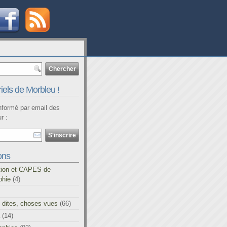
iels de Morbleu !
informé par email des
r :
ons
tion et CAPES de
phie
(4)
 dites, choses vues
(66)
(14)