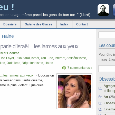
eu !
ent en usage même parmi les gens de bon ton. ” (Littré)
Dossiers
Galerie des Glaces
Index
Contact
g: Haine
Les courr
 parle d’Israël…les larmes aux yeux
scar Gnouros
Pour être 
Elsa Fayer
,
Rika Zaraï
,
Israël
,
YouTube
,
Internet
,
Antisémitisme
,
mises à jou
tine
,
Judaïsme
,
Négationnisme
,
Haine
7 commentaires »
ël…les larmes aux yeux
. » L’occasion
Obsessi
de verser dans l’antisionisme,
tisme le plus violent. Quelques
Agréga
philoso
Art
(28)
Choses
Cinéma