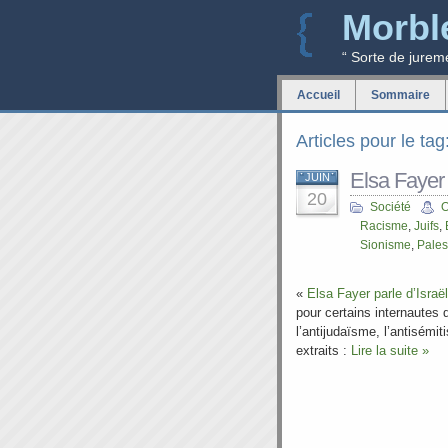
Morbl
“ Sorte de jurem
Accueil
Sommaire
Articles pour le ta
Elsa Fayer
JUIN
20
Société
O
Racisme
,
Juifs
,
Sionisme
,
Pales
«
Elsa Fayer parle d’Isra
pour certains internautes 
l’antijudaïsme, l’antisémi
extraits :
Lire la suite »