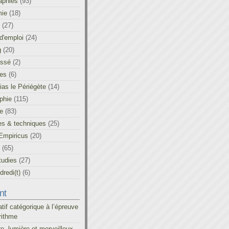
aphies
(93)
ie
(18)
(27)
d'emploi
(24)
g
(20)
assé
(2)
les
(6)
as le Périégète
(14)
phie
(115)
ue
(83)
es & techniques
(25)
Empiricus
(20)
(65)
tudies
(27)
redi(t)
(6)
nt
atif catégorique à l’épreuve
rithme
re, lumière et merveilleux