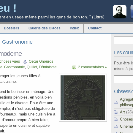
eu !
ent en usage même parmi les gens de bon ton. ” (Littré)
Dossiers
Galerie des Glaces
Index
Contact
g: Gastronomie
Les courr
 moderne
 choses vues
Oscar Gnouros
Pour être 
ne
,
Gastronomie
,
Quillet
,
Féminisme
2 commentaires »
mises à jou
rager les jeunes filles à
la cuisine.
Obsessi
épend le bonheur en ménage. Une
stions pénibles, en voilà bien
Agréga
lle et le divorce. Pour être une
philoso
lie, il n’est pas obligatoire de
Art
(28)
fourneaux, mais une cuisinière à
Choses
 d’amour propre à bien faire,
experte en cuisine et capable
Cinéma
ait.