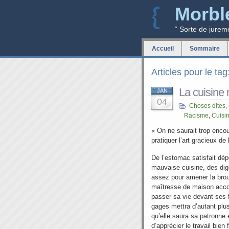
Morbl
“ Sorte de jurem
Accueil
Sommaire
Articles pour le ta
La cuisine
JAN
04
Choses dites,
Racisme
,
Cuisi
« On ne saurait trop encou
pratiquer l’art gracieux de 
De l’estomac satisfait d
mauvaise cuisine, des dige
assez pour amener la broui
maîtresse de maison accomp
passer sa vie devant ses 
gages mettra d’autant plus
qu’elle saura sa patronne 
d’apprécier le travail bien f