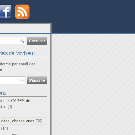
iels de Morbleu !
informé par email des
r :
ons
tion et CAPES de
phie
(4)
 dites, choses vues
(66)
(14)