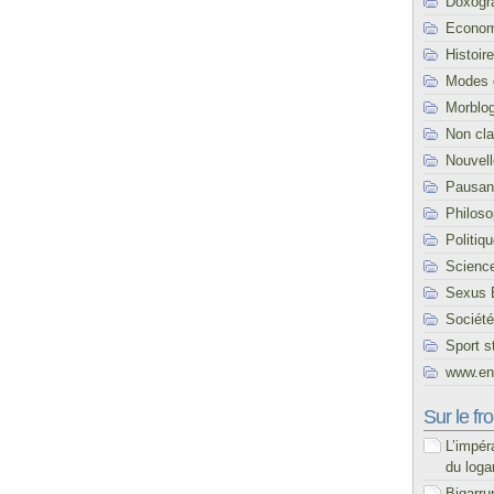
Doxogr
Econom
Histoire
Modes 
Morblo
Non cl
Nouvel
Pausani
Philoso
Politiq
Scienc
Sexus 
Société
Sport s
www.end
Sur le fro
L’impér
du loga
Bigarru