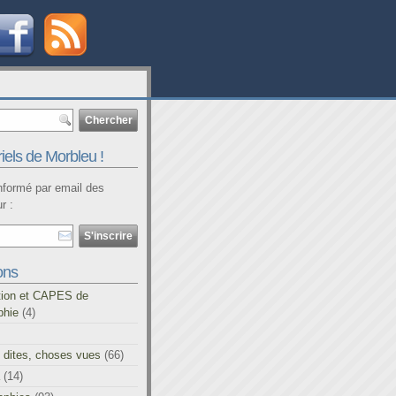
iels de Morbleu !
informé par email des
r :
ons
tion et CAPES de
phie
(4)
 dites, choses vues
(66)
(14)