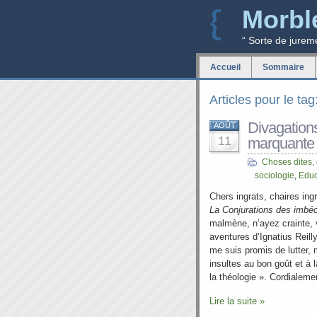
Morbl
“ Sorte de jurem
Accueil
Sommaire
Articles pour le ta
Divagation
AOÛT
11
marquante 
Choses dites,
sociologie
,
Educ
Chers ingrats, chaires ingr
La Conjurations des imbéc
malmène, n’ayez crainte, 
aventures d’Ignatius Reill
me suis promis de lutter, 
insultes au bon goût et à 
la théologie ». Cordialeme
Lire la suite »