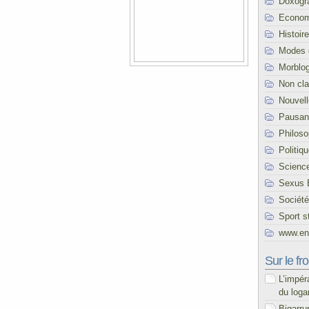
Doxogr
Econom
Histoire
Modes 
Morblo
Non cl
Nouvel
Pausani
Philoso
Politiq
Scienc
Sexus 
Société
Sport s
www.end
Sur le fro
L’impér
du loga
Bigarru