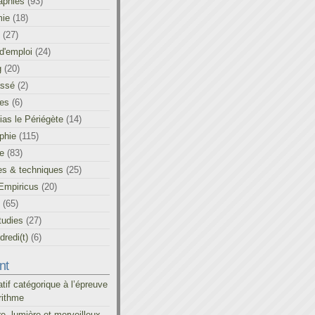
aphies
(93)
ie
(18)
(27)
d'emploi
(24)
g
(20)
assé
(2)
les
(6)
as le Périégète
(14)
phie
(115)
ue
(83)
es & techniques
(25)
Empiricus
(20)
(65)
tudies
(27)
redi(t)
(6)
nt
atif catégorique à l’épreuve
rithme
re, lumière et merveilleux