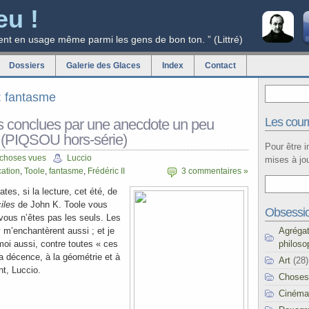
eu !
ent en usage même parmi les gens de bon ton. ” (Littré)
Dossiers
Galerie des Glaces
Index
Contact
g: fantasme
Les courr
s conclues par une anecdote un peu
(PIQSOU hors-série)
Pour être 
 choses vues
Luccio
mises à jou
ation
,
Toole
,
fantasme
,
Frédéric II
3 commentaires »
ates, si la lecture, cet été, de
iles
de John K. Toole vous
Obsessi
vous n’êtes pas les seuls. Les
Agréga
y m’enchantèrent aussi ; et je
philoso
moi aussi, contre toutes « ces
la décence, à la géométrie et à
Art
(28)
nt, Luccio.
Choses
Cinéma