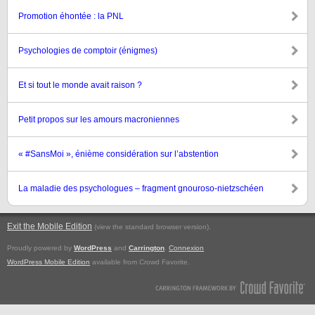
Promotion éhontée : la PNL
Psychologies de comptoir (énigmes)
Et si tout le monde avait raison ?
Petit propos sur les amours macroniennes
« #SansMoi », énième considération sur l’abstention
La maladie des psychologues – fragment gnouroso-nietzschéen
Exit the Mobile Edition
.
(view the standard browser version)
Proudly powered by
WordPress
and
Carrington
.
Connexion
WordPress Mobile Edition
available from Crowd Favorite.