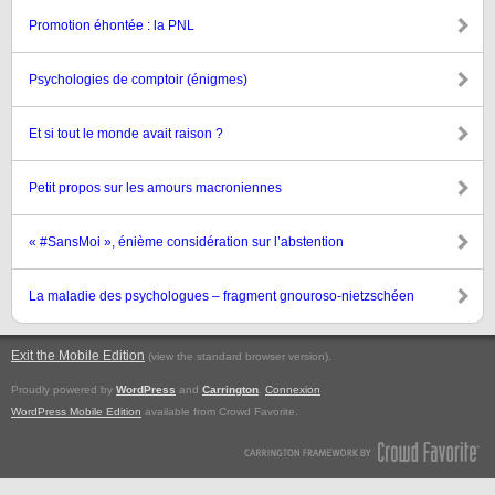
Promotion éhontée : la PNL
Psychologies de comptoir (énigmes)
Et si tout le monde avait raison ?
Petit propos sur les amours macroniennes
« #SansMoi », énième considération sur l’abstention
La maladie des psychologues – fragment gnouroso-nietzschéen
Exit the Mobile Edition
.
(view the standard browser version)
Proudly powered by
WordPress
and
Carrington
.
Connexion
WordPress Mobile Edition
available from Crowd Favorite.