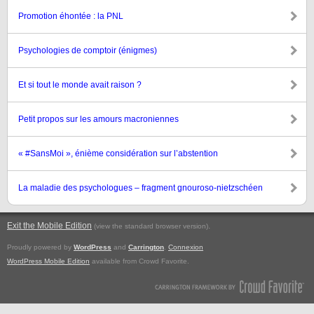
Promotion éhontée : la PNL
Psychologies de comptoir (énigmes)
Et si tout le monde avait raison ?
Petit propos sur les amours macroniennes
« #SansMoi », énième considération sur l’abstention
La maladie des psychologues – fragment gnouroso-nietzschéen
Exit the Mobile Edition
.
(view the standard browser version)
Proudly powered by
WordPress
and
Carrington
.
Connexion
WordPress Mobile Edition
available from Crowd Favorite.