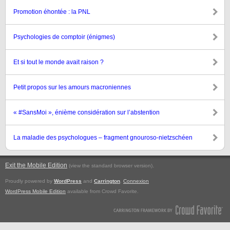
Promotion éhontée : la PNL
Psychologies de comptoir (énigmes)
Et si tout le monde avait raison ?
Petit propos sur les amours macroniennes
« #SansMoi », énième considération sur l’abstention
La maladie des psychologues – fragment gnouroso-nietzschéen
Exit the Mobile Edition
.
(view the standard browser version)
Proudly powered by
WordPress
and
Carrington
.
Connexion
WordPress Mobile Edition
available from Crowd Favorite.