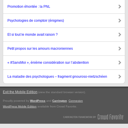
Promotion éhontée : la PNL
Psychologies de comptoir (énigmes)
Et si tout le monde avait raison ?
Petit propos sur les amours macroniennes
« #SansMoi », énième considération sur l’abstention
La maladie des psychologues – fragment gnouroso-nietzschéen
Exit the Mobile Edition
.
(view the standard browser version)
Proudly powered by
WordPress
and
Carrington
.
Connexion
WordPress Mobile Edition
available from Crowd Favorite.