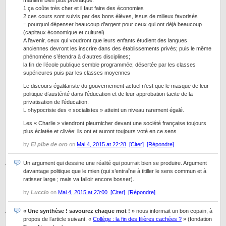
manière bien plus prosaïque:
1 ça coûte très cher et il faut faire des économies
2 ces cours sont suivis par des bons élèves, issus de milieux favorisés
= pourquoi dépenser beaucoup d’argent pour ceux qui ont déjà beaucoup
(capitaux économique et culturel)
A l’avenir, ceux qui voudront que leurs enfants étudient des langues
anciennes devront les inscrire dans des établissements privés; puis le même
phénomène s’étendra à d’autres disciplines;
la fin de l’école publique semble programmée; désertée par les classes
supérieures puis par les classes moyennes
Le discours égalitariste du gouvernement actuel n’est que le masque de leur
politique d’austérité dans l’éducation et de leur approbation tacite de la
privatisation de l’éducation.
L »hypocrisie des « socialistes » atteint un niveau rarement égalé.
Les « Charlie » viendront pleurnicher devant une société française toujours
plus éclatée et clivée: ils ont et auront toujours voté en ce sens
by
El pibe de oro
on
Mai 4, 2015 at 22:28
[Citer]
[Répondre]
Un argument qui dessine une réalité qui pourrait bien se produire. Argument
davantage politique que le mien (qui s’entraîne à titiller le sens commun et à
ratisser large ; mais va falloir encore bosser).
by
Luccio
on
Mai 4, 2015 at 23:00
[Citer]
[Répondre]
« Une synthèse ! savourez chaque mot ! »
nous informait un bon copain, à
propos de l’article suivant, «
Collège : la fin des filières cachées ?
» (fondation