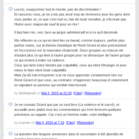
Luccio, soupçonnez tout le monde, pas de discrimination !
Et rassurez-vous, je ne crois pas avoir trop de révérence pour les gens dont
vous parliez et, ce que c’est mal vu, loin de toute moraline, je n’écrirais pas
l’Autre avec majuscule sauf là pour en rire !
Il faut bien rire, non, face au jargon administratif et à ce qu’il dissimule.
Ma reflexion ou ce qui en tient lieu se basait, comme toujours, parfois plus
parfois moins, sur la théorie mimétique de René Girard et plus précisément
en l’occurence sur la mauvaise réciprocité. Deux groupes ou chacun nie
d’autant plus ce qui tient à l’autre groupe pour se démarquer de l’autre groupe
ce qui revient à imiter sa violence.
Ceux qui nient notre histoire par culpabilité, ceux qui nient l’étranger et pour
mieux le faire nient toute culpabilité.
Mais j’ai dû mal m’exprimer si je ne vous apprends certainement rien sur
René Girard et que vous, au contraire, m’apprenez beaucoup et notamment
en signalant un penseur qui semble interressant.
by
Noblejoué
on
Mai 3, 2015 at 21:33
[Citer]
[Répondre]
Je ne connais Girard que par un seul livre (
La violence et le sacré
), et
accueille avec plaisir tous les commentaires qui m’en livreront quelques
précisions ou rappels. Car c’est un homme malin, voire intelligent.
by
Luccio
on
Mai 4, 2015 at 7:16
[Citer]
[Répondre]
La question des langues anciennes dans le secondaire à été abordée de