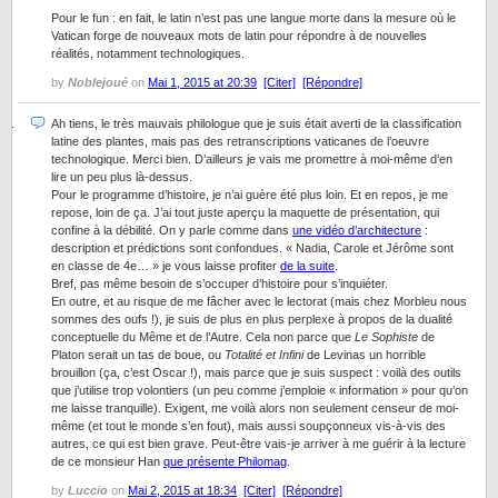
Pour le fun : en fait, le latin n’est pas une langue morte dans la mesure où le
Vatican forge de nouveaux mots de latin pour répondre à de nouvelles
réalités, notamment technologiques.
by
Noblejoué
on
Mai 1, 2015 at 20:39
[Citer]
[Répondre]
Ah tiens, le très mauvais philologue que je suis était averti de la classification
latine des plantes, mais pas des retranscriptions vaticanes de l’oeuvre
technologique. Merci bien. D’ailleurs je vais me promettre à moi-même d’en
lire un peu plus là-dessus.
Pour le programme d’histoire, je n’ai guère été plus loin. Et en repos, je me
repose, loin de ça. J’ai tout juste aperçu la maquette de présentation, qui
confine à la débilité. On y parle comme dans
une vidéo d’architecture
:
description et prédictions sont confondues. « Nadia, Carole et Jérôme sont
en classe de 4e… » je vous laisse profiter
de la suite
.
Bref, pas même besoin de s’occuper d’histoire pour s’inquiéter.
En outre, et au risque de me fâcher avec le lectorat (mais chez Morbleu nous
sommes des oufs !), je suis de plus en plus perplexe à propos de la dualité
conceptuelle du Même et de l’Autre. Cela non parce que
Le Sophiste
de
Platon serait un tas de boue, ou
Totalité et Infini
de Levinas un horrible
brouillon (ça, c’est Oscar !), mais parce que je suis suspect : voilà des outils
que j’utilise trop volontiers (un peu comme j’emploie « information » pour qu’on
me laisse tranquille). Exigent, me voilà alors non seulement censeur de moi-
même (et tout le monde s’en fout), mais aussi soupçonneux vis-à-vis des
autres, ce qui est bien grave. Peut-être vais-je arriver à me guérir à la lecture
de ce monsieur Han
que présente Philomag
.
by
Luccio
on
Mai 2, 2015 at 18:34
[Citer]
[Répondre]