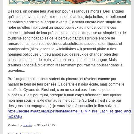
Dès lors, on devine leur aversion pour les langues mortes. Des langues
qu’ils ne peuvent transformer, qui sont établies, déjà belles, et réellement
capables d’enrichir la langue vivante. Ce serait encore bien simple de
noter qu’elles impliquent un rapport curieux au monde, comme ces
imbéciles faisant de leur présent un absolu et du passé un simple lieu de
tourisme sont incapables de le percevoir. Et plus simple encore de
remarquer combien ces doctrines absolutistes, pseudo-scientifiques et
paralysantes (allez, osons-le, « totalitaires » !) peuvent plaire à des
hommes politiques un peu ambitieux, désireux de changer bien des
choses en un tour de main, voire en un simple tour de langue. Mais
d’autres l’ont déjà dit, et mon ressentiment pourrait me pousser dans le
graveleux.
Bref, aujourd’hui les fous sortent du placard, et révèlent comme par
hasard le fond de leur pensée. La défaite est déjà écrite, mais comme le
souffle le Cyrano de Rostand, « on ne se bat pas dans l’espoir du
succès ». C’est pourquoi, presque à mon corps défendant, tant ajouter
mon nom sous le texte d’un autre me déchire (surtout s’il est signé par
des gens peu engageants), je vous invite à consulter le lien suivant :
https://secure.avaaz.org/fr/petition/Madame_la_Ministre_Latin_et_grec_an
mDZAljb
Posted by
Luccio
on 30 avril 2015.