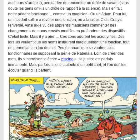
auditeurs s’arrête là, persuadée de rencontrer un drôle de savant (sans
doute les gens ont-ils un drôle de rapport à la science). Mais en fait,
notre pédant fonctionne… comme un magicien ! Ou un Adam. Pour lui,
un mot doit suffire à révéler une fonction, ou à la créer. C’est Cratyle
renversé. Ainsi ai-je vu des apprentis magiciens commenter des
changements de noms censés modifier en profondeur des dispositifs.
C’était triste. Mais il y a pire…. Ces cons adorent les acronymes. Dès
lors, ils veulent que les noms instaurent magiquement une fonction, tout
en permettant un jeu de mot. Peu étonnant que se vautrent ces
fonctionnaires se supposant le génie de Rabelais. Loin de créer des
mots, ils s’interdisent d’écrire «
piscine
» ; la justice est parfois
immanente. Mais parfois ils ont l’autorité d’un petit chef, et l’on doit les
écouter quand ils parlent.