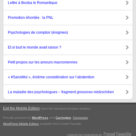
Lettre à Booba le Romantique
Promotion éhontée : la PNL
Psychologies de comptoir (énigmes)
Et si tout le monde avait raison ?
Petit propos sur les amours macroniennes
« #SansMoi », énième considération sur l’abstention
La maladie des psychologues – fragment gnouroso-nietzschéen
Exit the Mobile Edition
.
(view the standard browser version)
Proudly powered by
WordPress
and
Carrington
.
Connexion
WordPress Mobile Edition
available from Crowd Favorite.