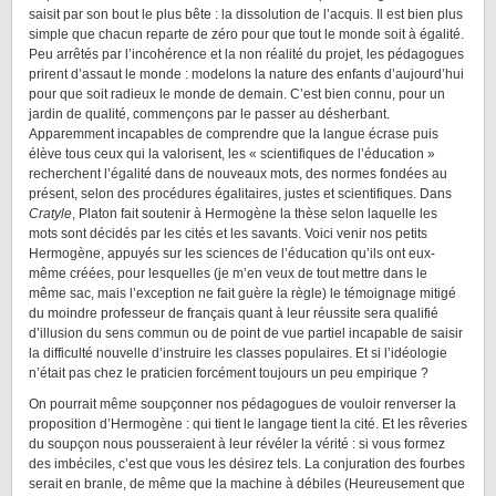
saisit par son bout le plus bête : la dissolution de l’acquis. Il est bien plus
simple que chacun reparte de zéro pour que tout le monde soit à égalité.
Peu arrêtés par l’incohérence et la non réalité du projet, les pédagogues
prirent d’assaut le monde : modelons la nature des enfants d’aujourd’hui
pour que soit radieux le monde de demain. C’est bien connu, pour un
jardin de qualité, commençons par le passer au désherbant.
Apparemment incapables de comprendre que la langue écrase puis
élève tous ceux qui la valorisent, les « scientifiques de l’éducation »
recherchent l’égalité dans de nouveaux mots, des normes fondées au
présent, selon des procédures égalitaires, justes et scientifiques. Dans
Cratyle
, Platon fait soutenir à Hermogène la thèse selon laquelle les
mots sont décidés par les cités et les savants. Voici venir nos petits
Hermogène, appuyés sur les sciences de l’éducation qu’ils ont eux-
même créées, pour lesquelles (je m’en veux de tout mettre dans le
même sac, mais l’exception ne fait guère la règle) le témoignage mitigé
du moindre professeur de français quant à leur réussite sera qualifié
d’illusion du sens commun ou de point de vue partiel incapable de saisir
la difficulté nouvelle d’instruire les classes populaires. Et si l’idéologie
n’était pas chez le praticien forcément toujours un peu empirique ?
On pourrait même soupçonner nos pédagogues de vouloir renverser la
proposition d’Hermogène : qui tient le langage tient la cité. Et les rêveries
du soupçon nous pousseraient à leur révéler la vérité : si vous formez
des imbéciles, c’est que vous les désirez tels. La conjuration des fourbes
serait en branle, de même que la machine à débiles (Heureusement que