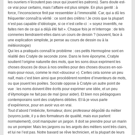
les ouvriers n’écoutent pas ceux qui jouent les patrons). Sans doute est-
ce vrai pour certains, mais l’affaire est plus simple. En plus gentil : à
force, l’inconscience finit par ressembler à l’immoralité. Car, qui a dû les
fréquenter connaît la vérité : ce sont des crétins ! Je crois que la plupart
n’est pas capable d’idéologie, si ce n’est celle-ci : « soyez inventifs, ne
faites rien de ce qui a déjà été fait ». Chaque fois je m’interroge : de tels
conneries tiendraient-elles dans un cours de dessin ? (souvent, face à
une explication simpliste, je pense au cours de dessin ou à la
météorologie)
Qui les a pratiqués connaît le problème : ces petits Hermogène sont en
réalité des Cratyle de seconde zone. Dans le livre éponyme, Cratyle
soutient l’origine naturelle des mots, que les sons doux expriment les
choses douces (le doux à nos oreilles pour des choses douces en-soi-
mais-pour-nous, comme le mot «douceur »). Certes cela sonne un peu
naïf, mais c’est bien ainsi que procédèrent nombre d’inventeurs de mots,
ou que jouent les poètes. Socrate oppose à Cratyle un autre point de
vue : les noms doivent être écrits pour exprimer une idée, et un peu
d’étymologie ne fait pas de mal (pour aider). Et bien nos pédagogues
contemporains sont des cratyliens débiles. Et là je vous parle
d’expérience, pour en avoir vus en vrai.
Tout d’abord l’imbécile, formateur, donc professeur dégoûté du métier
(soyons juste, il y a des formateurs de qualité, mais eux parlent
normalement), croit manipuler un jargon. Il doit se prendre pour un marin
ou un pompier. Mais les jargons ou les argots des métiers sont très clairs,
et lui ne l’est pas. Notre bavard se rêve technicien, et la plupart de leurs