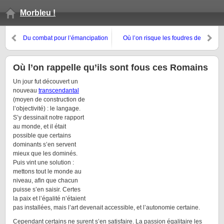
Morbleu !
Du combat pour l’émancipation
Où l’on risque les foudres de
féminine en grammaire et dans
l’animalus cinephilo-
les clips
technophilis en exécutant une
apologie d’Interstellar
Où l’on rappelle qu’ils sont fous ces Romains
Un jour fut découvert un
nouveau
transcendantal
(moyen de construction de
l’objectivité) : le langage.
S’y dessinait notre rapport
au monde, et il était
possible que certains
dominants s’en servent
mieux que les dominés.
Puis vint une solution :
mettons tout le monde au
niveau, afin que chacun
puisse s’en saisir. Certes
la paix et l’égalité n’étaient
pas installées, mais l’art devenait accessible, et l’autonomie certaine.
Cependant certains ne surent s’en satisfaire. La passion égalitaire les