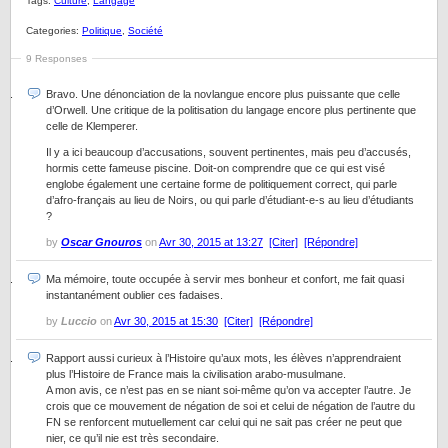
Tags:
Culture
,
Langage
Categories:
Politique
,
Société
9 Responses
Bravo. Une dénonciation de la novlangue encore plus puissante que celle
d’Orwell. Une critique de la politisation du langage encore plus pertinente que
celle de Klemperer.
Il y a ici beaucoup d’accusations, souvent pertinentes, mais peu d’accusés,
hormis cette fameuse piscine. Doit-on comprendre que ce qui est visé
englobe également une certaine forme de politiquement correct, qui parle
d’afro-français au lieu de Noirs, ou qui parle d’étudiant-e-s au lieu d’étudiants
?
by
Oscar Gnouros
on
Avr 30, 2015 at 13:27
[Citer]
[Répondre]
Ma mémoire, toute occupée à servir mes bonheur et confort, me fait quasi
instantanément oublier ces fadaises.
by
Luccio
on
Avr 30, 2015 at 15:30
[Citer]
[Répondre]
Rapport aussi curieux à l’Histoire qu’aux mots, les élèves n’apprendraient
plus l’Histoire de France mais la civilisation arabo-musulmane.
A mon avis, ce n’est pas en se niant soi-même qu’on va accepter l’autre. Je
crois que ce mouvement de négation de soi et celui de négation de l’autre du
FN se renforcent mutuellement car celui qui ne sait pas créer ne peut que
nier, ce qu’il nie est très secondaire.