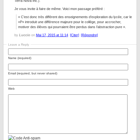
Terra Nova Inc.).
Je vous invite à faire de même. Voici mon passage préféré :
« C’est donc très différent des enseignements d’exploration du lycée, car le
«P» introduit une différence majeure pour le collège, pour accrocher,
motiver des élèves qui pourraient être perdus dans l’abstraction pure ».
by
Luccio
on
Mai 17, 2015 at 11:14
[Citer]
[Répondre]
Leave a Reply
Name (required)
Email (required, but never shared)
Web