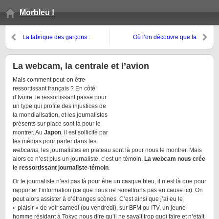
Morbleu !
La fabrique des garçons :
Où l’on découvre que la
sanctions et genre au collège
médecine nuit à la vieillesse
La webcam, la centrale et l’avion
Mais comment peut-on être
ressortissant français ? En côté
d’Ivoire, le ressortissant passe pour
un type qui profite des injustices de
la mondialisation, et les journalistes
présents sur place sont là pour le
montrer. Au
Japon
, il est sollicité par
les médias pour parler dans les
webcams
, les journalistes en plateau sont là pour nous le montrer. Mais
alors ce n’est plus un journaliste, c’est un témoin.
La webcam nous crée
le ressortissant journaliste-témoin
.
Or le journaliste n’est pas là pour être un casque bleu, il n’est là que pour
rapporter l’information (ce que nous ne remettrons pas en cause ici). On
peut alors assister à d’étranges scènes. C’est ainsi que j’ai eu le
« plaisir » de voir samedi (ou vendredi), sur BFM ou ITV, un jeune
homme résidant à Tokyo nous dire qu’il ne savait trop quoi faire et n’était