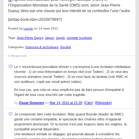
l’Organisation Mondiale de la Santé (OMS) sont, selon Jean-Pierre
Dupuy, liées par une clause qui leur interdit de se contredire l’une l’autre.
[amtap book:isbn=2020879697]
Posted by
Luccio
on 14 mars 2011.
Tags:
Jean-Pierre Dupuy
,
Japon
,
Juppé
,
centrale nucléaire
Categories:
Sciences & techniques
,
Société
4 Responses
Le « ressortissant journaliste-témoin » correspond à une évolution médiatique
récente : 1) on veut l’information en temps réel (voir Twitter) ; 2) on veut des
sources primaires (revoir Twitter) ; 3) on veut l’avis du lambda (voir RMC et
ses auditeurs, copié par moult autres radios).
En tout cas, que cela ne nous empêche pas de faire preuve d’empathie à
l’égard de tous ceux touchés par cette tragédie.
by
Oscar Gnouros
on
Mar 14, 2011 at 21:28
[Citer]
[Répondre]
Je comprends bien cette évolution. Mais quand Bourdin (leader de RMC)
garde une certaine empathie, le spectacle des chaînes infos m’apparait
proprement ahurissant. Or la norme n’est pas toujours dans les origines, la
sympathie pourrait disparaitre.
Une tendance semble se dégager, qui pourrait aboutir à considérer les