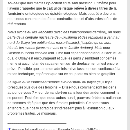
souhait que nos médias l’y incitent en faisant pression
. Et même pour
l’avenir : rappeler que
le calcul de risque relève à divers titres de la
fumisterie ontologique ou épistémologique
. Mais peut-être devrons-
nous nous contenter de débats contradictoires et d’absurdes idées de
référendum.
Nous avons eu les webcams (avec des francophones derrière), on nous
parle de la centrale nucléaire de Fukushima et des répliques à venir au
nord de Tokyo (en oubliant les ressortissants), j’espère qu’on aura
bientôt les avions (avec mon ami et sa famille dedans). Mais pour
l’instant tout cela est bien lent.
Il me faut cependant noter que l’accueil au
quai d’Orsay est encourageant et que les gens y semblent concernés −
même si aucun plan de rapatriement ou de déplacement n’est encore
prévu. Possible que la raison administrative fasse encore confiance à la
raison technique, espérons que sur ce coup tout va bien se goupiller.
La figure du ressortissant semble avoir disparu du paysage
, il n’y a
(presque) plus que des témoins. « Dites-nous comment sont les gens
autour de vous ? » leur demande-t-on sans leur demander comment ils
se portent. Peut-être que nous autres aussi, pauvres résidents nationaux,
ne sommes déjà plus que des témoins potentiels. Ce serait sous-
entendre que nos tv et radios s’intéressent plus à l’exhibition qu’aux
problèmes traités. Je n’oserais.
_____________________________
[
1
] Agence Internationale pour l’Energie Atomique (AIEA) et