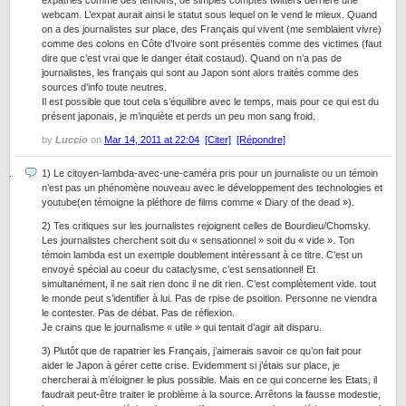
expatriés comme des témoins, de simples comptes twitters derrière une
webcam. L’expat aurait ainsi le statut sous lequel on le vend le mieux. Quand
on a des journalistes sur place, des Français qui vivent (me semblaient vivre)
comme des colons en Côte d’Ivoire sont présentés comme des victimes (faut
dire que c’est vrai que le danger était costaud). Quand on n’a pas de
journalistes, les français qui sont au Japon sont alors traités comme des
sources d’info toute neutres.
Il est possible que tout cela s’équilibre avec le temps, mais pour ce qui est du
présent japonais, je m’inquiète et perds un peu mon sang froid.
by
Luccio
on
Mar 14, 2011 at 22:04
[Citer]
[Répondre]
1) Le citoyen-lambda-avec-une-caméra pris pour un journaliste ou un témoin
n’est pas un phénomène nouveau avec le développement des technologies et
youtube(en témoigne la pléthore de films comme « Diary of the dead »).
2) Tes critiques sur les journalistes rejoignent celles de Bourdieu/Chomsky.
Les journalistes cherchent soit du « sensationnel » soit du « vide ». Ton
témoin lambda est un exemple doublement intéressant à ce titre. C’est un
envoyé spécial au coeur du cataclysme, c’est sensationnel! Et
simultanément, il ne sait rien donc il ne dit rien. C’est complètement vide. tout
le monde peut s’identifier à lui. Pas de rpise de psoition. Personne ne viendra
le contester. Pas de débat. Pas de réflexion.
Je crains que le journalisme « utile » qui tentait d’agir ait disparu.
3) Plutôt que de rapatrier les Français, j’aimerais savoir ce qu’on fait pour
aider le Japon à gérer cette crise. Evidemment si j’étais sur place, je
chercherai à m’éloigner le plus possible. Mais en ce qui concerne les Etats, il
faudrait peut-être traiter le problème à la source. Arrêtons la fausse modestie,