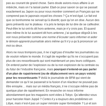
pas au courant de grand chose. Sans doute avions-nous affaire à un
imbécile, mais on l’a laissé parler. Etait-ce pour savoir ce qui se passait
exactement au Japon ou pour nous montrer comment un Français qui ne
comprend pas le japonais voyait les choses ? Ça m’est égal. Le fait est
que ce bonhomme ne servait qu’à divertir, quoi qu’on en dise. Aucun des
gens présents sur le plateau n’a pris le temps de lui dire de se calfeutrer.
Peut-être le lui ont-ils dit hors-antenne, mais je n’y crois pas. Et quand
bien même ils le lui auraient dit hors antenne, j’ai quelque dégoût à les
voir nous présenter comme
une norme d’écouter sans informer et aider
le témoin-apprenti-journaliste alors même qu’il n’y a qu’à prononcer un
mot ou deux
.
Alors ne nous trompons pas, il ne s’agit pas d’insulter les journalistes ou
de vouloir refaire le monde. Il s’agit de regretter qu’ils ne s’occupent pas
plus de ces ressortissants qui sont maintenant un peu leurs collègues.
On entend parler de l’explosion ou de la non explosion de la centrale ou
du futur de l’industrie française, mais
pourquoi n’entend-on pas parler
d’un plan de rapatriement (ou de déplacement vers un pays voisin)
pour les ressortissants ?
Voilà le journaliste de BFM qui vient de
demander ce qu’il se passerait si la fusion d’un réacteur ne pouvait pas
être enrayée… mais sur un média français, il ne s’occupe même pas de
quelque plan de rapatriement. En revanche on nous informe
abondamment que les magasins sont vides à Tokyo. Qu’attendez-vous
pour harceler Alain Juppé ?
Certes il y a toujours des problèmes en
Libye, mais n’est-il pas un super ministre super formidable ?
Lui et son