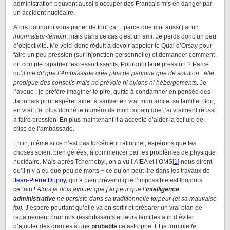
administration peuvent aussi s’occuper des Français mis en danger par
un accident nucléaire.
Alors pourquoi vous parler de tout ça… parce que moi aussi j’ai un
informateur-témoin
, mais dans ce cas c’est un ami. Je perds donc un peu
d’objectivité. Me voici donc réduit à devoir appeler le Quai d’Orsay pour
faire un peu pression (sur injonction personnelle) et demander comment
on compte rapatrier les ressortissants. Pourquoi faire pression ? Parce
qu’
il me dit que l’Ambassade crée plus de panique que de solution : elle
prodigue des conseils mais ne prévoie ni avions ni hébergements
. Je
l’avoue : je préfère imaginer le pire, quitte à condamner en pensée des
Japonais pour espérer aider à sauver en vrai mon ami et sa famille. Bon,
en vrai, j’ai plus donné le numéro de mon copain que j’ai vraiment réussi
à faire pression. En plus maintenant il a accepté d’aider la cellule de
crise de l’ambassade.
Enfin, même si ce n’est pas forcément rationnel, espérons que les
choses soient bien gérées, à commencer par les problèmes de physique
nucléaire. Mais après Tchernobyl, on a vu l’AIEA et l’OMS[
1
] nous dirent
qu’il n’y a eu que peu de morts − ce qu’on peut lire dans les travaux de
Jean-Pierre Dupuy
, qui a bien prévenu que l’impossible est toujours
certain !
Alors je dois avouer que j’ai peur que l’
intelligence
administrative
ne persiste dans sa traditionnelle torpeur (et sa mauvaise
foi).
J’espère pourtant qu’elle va en sortir et préparer un vrai plan de
rapatriement pour nos ressortissants et leurs familles afin d’éviter
d’ajouter des drames à une
probable
catastrophe
.
Et je formule
le