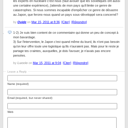
les experts en nucléaire c’est nous (faut avouer que les soviétiques ont aussi
une certaiine expérience), j’attends de mon pays qu’il limite ce genre de
catastrophes. Si nous sommes incapable d’empêcher ce genre de désastre
au Japon, que ferons-nous quand un pays sous-développé sera concerné?
by
Ovide
on
Mar 15, 2011 at 8:36
[Citer]
[Répondre]
1-2) Je suis bien content de ce commentaire qui donne un peu de concept à
mon bavardage.
3) Sur l’intervention, le Japon c’est quand même du lourd, ils n’ont pas besoin
qu’on leur offre toute une logistique qu’ils n’auraient pas. Mais pour le reste je
partage tes craintes, auxquelles, je dois l’avouer, je n’avais pas encore
pensées.
by
Luccio
on
Mar 15, 2011 at 9:04
[Citer]
[Répondre]
Leave a Reply
Name (required)
Email (required, but never shared)
Web