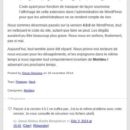
Code ayant pour fonction de masquer de façon sournoise
l’affichage de cette extension dans l’administration de WordPress
pour que les administrateurs ne se rendent compte de rien.
Nous sommes désormais passés sur la version
4.0.0
de WordPress, tout
en nettoyant le code du site, autant que faire se peut. Les dégâts
auraient pu être beaucoup plus grave. Nous nous en sortons, finalement,
pas si mal.
Aujourd’hui, tout semble avoir été réparé. Nous prions nos lecteurs de
nous excuser pour les désagréments, et les enjoignons dans le même
temps à nous signaler tout comportement incertain de
Morbleu !
advenant ces prochains temps.
Posted by
Oscar Gnouros
on 18 novembre 2014.
Tags:
Piratage
,
Hack
Categories:
Morblog
7 Responses
Passer à la version 4.0.1 ne suffira pas. J’ai eu le même problème avec cette
version. Je vous conseille de sécuriser vos fichiers plutôt.
by
Jamal Abdou-Karim Bengeloun
on
Déc 3, 2014 at
15:42
[Citer]
[Répondre]