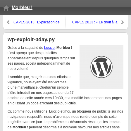
Morbleu !
CAPES 2013 : Explication de
CAPES 2013 : « Le droit à la
texte de Locke (15/20)
différence » (15/20)
wp-exploit-0day.py
Grâce à la sagacité de
Luccio
,
Morbleu !
s’est aperçu que des publicités
apparaissaient depuis quelques temps sur
ses pages, et cela indépendamment de
notre volonté.
Il semble que, malgré tous nos efforts de
vigilance, nous ayant été les victimes
d’une malveillance. Quelqu’un semble
s’être introduit en nos pages autour du 27
octobre de cette année vers 10h30, et a modifié incidemment nos pages
en glissant un code affichant des publicités.
Or, comme nous utilisons, Luccio et moi, un bloqueur de publicité sur nos
navigateurs respectifs, nous n’avons pu nous rendre compte de cette
tragédie avant ce jour. Le problème est désormais résolu, et les lecteurs
de
Morbleu !
peuvent désormais à nouveau savourer nos articles sans