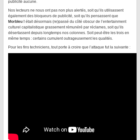
publicité aucune.
Nos lecteurs ne nous ont pas non plus alertés, soit qu’ils utilisassent
également des bloqueurs de publicité, soit qu’ils pensassent que
Morbleu !
était désormais (re)passé du côté obscur de l’entertainment
culturel capitalistique grassement rémunéré par réclames, soit qu’ils
désertassent depuis longtemps nos colonnes. Soit peut-être les trois en
même temps : certains cumulent outrageusement les qualités.
Pour les fins techniciens, tout porte à croire que l’attaque fut la suivante :