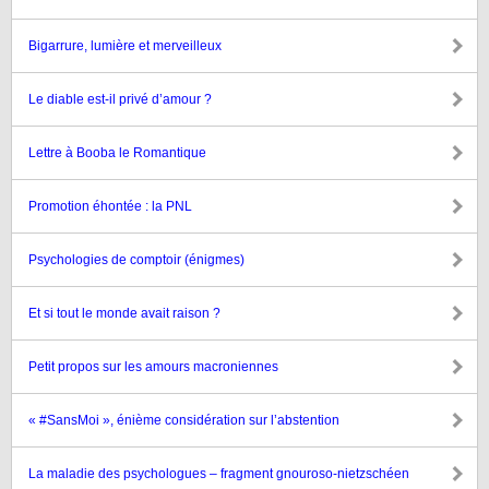
Bigarrure, lumière et merveilleux
Le diable est-il privé d’amour ?
Lettre à Booba le Romantique
Promotion éhontée : la PNL
Psychologies de comptoir (énigmes)
Et si tout le monde avait raison ?
Petit propos sur les amours macroniennes
« #SansMoi », énième considération sur l’abstention
La maladie des psychologues – fragment gnouroso-nietzschéen