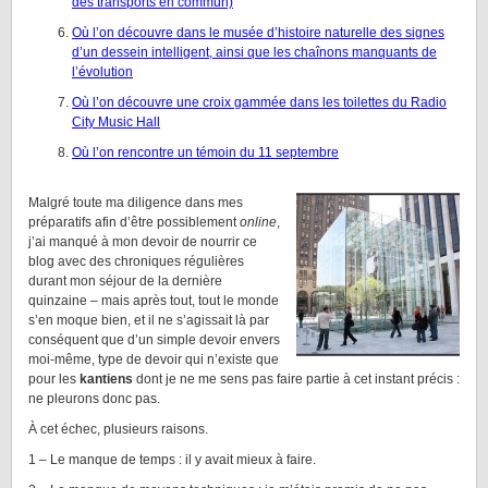
des transports en commun)
Où l’on découvre dans le musée d’histoire naturelle des signes
d’un dessein intelligent, ainsi que les chaînons manquants de
l’évolution
Où l’on découvre une croix gammée dans les toilettes du Radio
City Music Hall
Où l’on rencontre un témoin du 11 septembre
Malgré toute ma diligence dans mes
préparatifs afin d’être possiblement
online
,
j’ai manqué à mon devoir de nourrir ce
blog avec des chroniques régulières
durant mon séjour de la dernière
quinzaine – mais après tout, tout le monde
s’en moque bien, et il ne s’agissait là par
conséquent que d’un simple devoir envers
moi-même, type de devoir qui n’existe que
pour les
kantiens
dont je ne me sens pas faire partie à cet instant précis :
ne pleurons donc pas.
À cet échec, plusieurs raisons.
1 – Le manque de temps : il y avait mieux à faire.