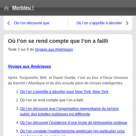
Morbleu !
Où l’on découvre que
Où l’on s’apprête à décoller
l’organisation newyorkaise du
pour New York, New York
service public des toilettes
publiques est différente
Où l’on se rend compte que l’on a failli
Texte 2 sur 8 de
Voyage aux Amériques
Voyage aux Amériques
Après Tocqueville, BHL et David Guetta, c’est au tour d’Oscar Gnouros
de franchir l’Atlantique et de dire ensuite plein de choses intelligentes.
Où l’on s’apprête à décoller pour New York, New York
Où l’on se rend compte que l’on a failli
Où l’on découvre que l’organisation newyorkaise du service
public des toilettes publiques est différente
Où l’on découvre l’existence d’une école de philosophie pratique
Où l’on constate l’indéterminisme américain (en particulier celui