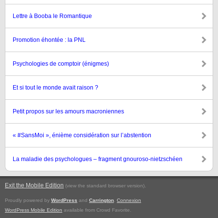
Lettre à Booba le Romantique
Promotion éhontée : la PNL
Psychologies de comptoir (énigmes)
Et si tout le monde avait raison ?
Petit propos sur les amours macroniennes
« #SansMoi », énième considération sur l’abstention
La maladie des psychologues – fragment gnouroso-nietzschéen
Exit the Mobile Edition
.
(view the standard browser version)
Proudly powered by
WordPress
and
Carrington
.
Connexion
WordPress Mobile Edition
available from Crowd Favorite.