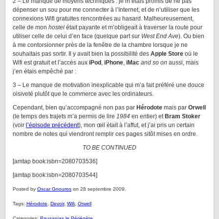
2 – Le manque de moyens techniques : je m’étais promis de ne pas
dépenser un sou pour me connecter à l’Internet, et de n’utiliser que les
connexions Wifi gratuites rencontrées au hasard. Malheureusement,
celle de mon
hostel
était payante et m’obligeait à traverser la route pour
utiliser celle de celui d’en face (quelque part sur
West End Ave
). Ou bien
à me contorsionner près de la fenêtre de la chambre lorsque je ne
souhaitais pas sortir. Il y avait bien la possibilité des
Apple Store
où le
Wifi est gratuit et l’accès aux
iPod
,
iPhone
,
iMac
and so on
aussi, mais
j’en étais empêché par :
3 – Le manque de motivation inexplicable qui m’a fait préféré une douce
oisiveté plutôt que le commerce avec les ordinateurs.
Cependant, bien qu’accompagné non pas par
Hérodote
mais par
Orwell
(le temps des trajets m’a permis de lire
1984
en entier) et
Bram Stoker
(voir
l’épisode précédent
), mon œil était à l’affut, et j’ai pris un certain
nombre de notes qui viendront remplir ces pages sitôt mises en ordre.
TO BE CONTINUED
[amtap book:isbn=2080703536]
[amtap book:isbn=2080703544]
Posted by
Oscar Gnouros
on 28 septembre 2009.
Tags:
Hérodote
,
Devoir
,
Wifi
,
Orwell
Categories:
Pausanias le Périégète