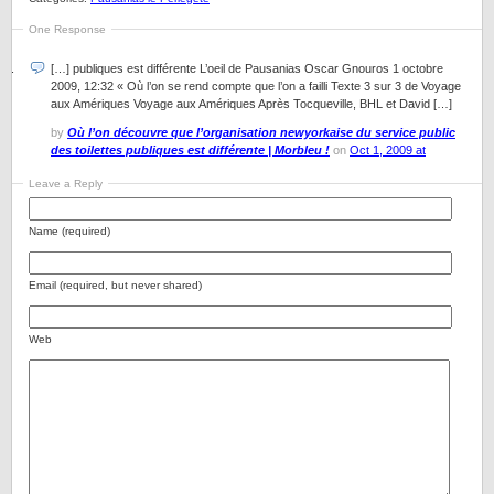
One Response
[…] publiques est différente L’oeil de Pausanias Oscar Gnouros 1 octobre
2009, 12:32 « Où l’on se rend compte que l’on a failli Texte 3 sur 3 de Voyage
aux Amériques Voyage aux Amériques Après Tocqueville, BHL et David […]
by
Où l’on découvre que l’organisation newyorkaise du service public
des toilettes publiques est différente | Morbleu !
on
Oct 1, 2009 at
Leave a Reply
Name (required)
Email (required, but never shared)
Web