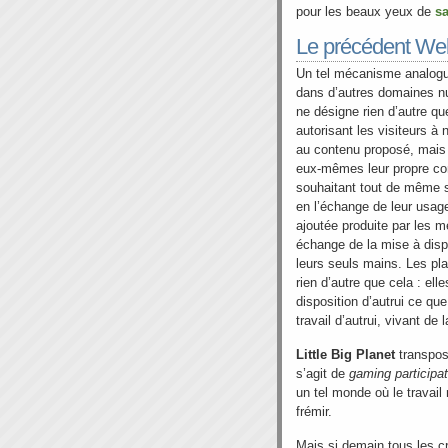
pour les beaux yeux de
s
Le précédent We
Un tel mécanisme analogue
dans d’autres domaines nu
ne désigne rien d’autre qu
autorisant les visiteurs à
au contenu proposé, mais «
eux-mêmes leur propre con
souhaitant tout de même se
en l’échange de leur usage,
ajoutée produite par les m
échange de la mise à dispo
leurs seuls mains. Les pla
rien d’autre que cela : el
disposition d’autrui ce que
travail d’autrui, vivant de 
Little Big Planet
transpos
s’agit de
gaming participat
un tel monde où le travail 
frémir.
Mais si demain tous les c