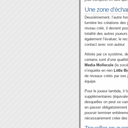
Une zone d’échang
Deuxièmement, l’autre fo
lumière les créations des 
niveau créé, il devient pos
totalité des autres joueur
également l’évaluer, le r
contact avec son auteur.
Attirés par ce système, d
certains sont d’une quali
Media Mollecule
(la soci
n’inquiète en rien
Little B
de niveaux créés par ses 
équipe.
Pour le joueur lambda, il f
supplémentaires (équivale
desquelles on peut se vant
en passer obligatoirement p
pouvoir terminer entièreme
nécessairement créer des n