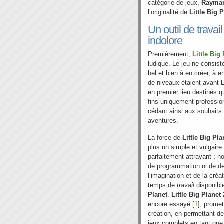
catégorie de jeux,
Rayma
l’originalité de
Little Big 
Un outil de trava
indolore
Premièrement,
Little Big
ludique. Le jeu ne consist
bel et bien à en créer, à 
de niveaux étaient avant
L
en premier lieu destinés q
fins uniquement profession
cédant ainsi aux souhaits
aventures.
La force de
Little Big Pla
plus un simple et vulgaire
parfaitement attrayant ; 
de programmation ni de des
l’imagination et de la créat
temps de
travail
disponibl
Planet
.
Little Big Planet 
encore essayé [
1
], promet
création, en permettant 
jeux complets en tant que 