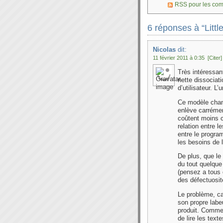
RSS pour les co
6 réponses à “Littl
Nicolas
dit:
11 février 2011 à 0:35
[Citer]
Très intéressant
nette dissociat
d’utilisateur. L’
Ce modèle chang
enlève carrément
coûtent moins 
relation entre l
entre le program
les besoins de l
De plus, que le 
du tout quelqu
(pensez a tous 
des défectuosit
Le problème, car
son propre labe
produit. Comme 
de lire les text