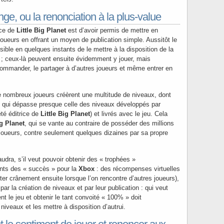
e, ou la renonciation à la plus-value
rce de
Little Big Planet
est d’avoir permis de mettre en
joueurs en offrant un moyen de publication simple. Aussitôt le
sible en quelques instants de le mettre à la disposition de la
s ; ceux-là peuvent ensuite évidemment y jouer, mais
ecommander, le partager à d’autres joueurs et même entrer en
e nombreux joueurs créèrent une multitude de niveaux, dont
té qui dépasse presque celle des niveaux développés par
été éditrice de
Little Big Planet
) et livrés avec le jeu. Cela
ig Planet
, qui se vante au contraire de posséder des millions
joueurs, contre seulement quelques dizaines par sa propre
audra, s’il veut pouvoir obtenir des « trophées »
nts des « succès » pour la
Xbox
: des récompenses virtuelles
er crânement ensuite lorsque l’on rencontre d’autres joueurs),
ar la création de niveaux et par leur publication : qui veut
nt le jeu et obtenir le tant convoité « 100% » doit
iveaux et les mettre à disposition d’autrui.