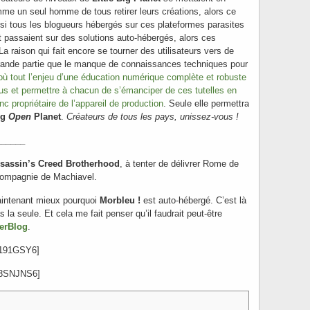
mme un seul homme de tous retirer leurs créations, alors ce
t si tous les blogueurs hébergés sur ces plateformes parasites
 et passaient sur des solutions auto-hébergés, alors ces
a raison qui fait encore se tourner des utilisateurs vers de
 grande partie que le manque de connaissances techniques pour
où tout l’enjeu d’une éducation numérique complète et robuste
ous et permettre à chacun de s’émanciper de ces tutelles en
c propriétaire de l’appareil de production
.
Seule elle permettra
ig
Open
Planet
.
Créateurs de tous les pays, unissez-vous !
______
sassin’s Creed Brotherhood
, à tenter de délivrer Rome de
 compagnie de Machiavel.
intenant mieux pourquoi
Morbleu !
est auto-hébergé. C’est là
 la seule. Et cela me fait penser qu’il faudrait peut-être
erBlog
.
0191GSY6]
03SNJNS6]