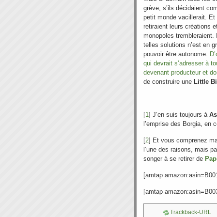
grève, s’ils décidaient co
petit monde vacillerait. E
retiraient leurs créations
monopoles trembleraient. L
telles solutions n’est en
pouvoir être autonome.
D’
qui devrait s’adresser à t
devenant producteur et don
de construire une
Little B
_____________________
[
1
] J’en suis toujours à
As
l’emprise des Borgia, en
[
2
] Et vous comprenez ma
l’une des raisons, mais pas
songer à se retirer de
Pap
[amtap amazon:asin=B0
[amtap amazon:asin=B0
Trackback-URL