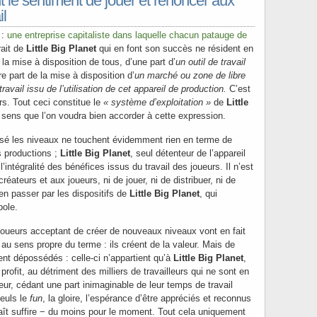
nt le sentiment de jouer et renoncer aux
il
 :
une entreprise capitaliste dans laquelle chacun patauge de
trait de
Little Big Planet
qui en font son succès ne résident en
 la mise à disposition de tous, d’une part d’
un outil de travail
re part de la mise à disposition d’
un marché ou zone de libre
 travail issu de l’utilisation de cet appareil de production.
C’est
rs. Tout ceci constitue le
« système d’exploitation »
de
Little
 sens que l’on voudra bien accorder à cette expression.
lisé les niveaux ne touchent évidemment rien en terme de
s productions ;
Little Big Planet
, seul détenteur de l’appareil
’intégralité des bénéfices issus du travail des joueurs. Il n’est
réateurs et aux joueurs, ni de jouer, ni de distribuer, ni de
en passer par les dispositifs de
Little Big Planet
, qui
ole.
 joueurs acceptant de créer de nouveaux niveaux vont en fait
 au sens propre du terme : ils créent de la valeur. Mais de
vent dépossédés : celle-ci n’appartient qu’à
Little Big Planet
,
rofit, au détriment des milliers de travailleurs qui ne sont en
beur, cédant une part inimaginable de leur temps de travail
Seuls le
fun
, la gloire, l’espérance d’être appréciés et reconnus
raît suffire − du moins pour le moment. Tout cela uniquement