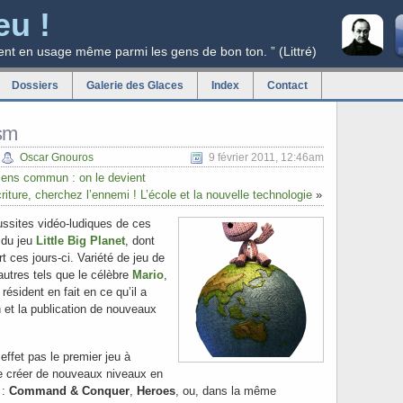
eu !
ent en usage même parmi les gens de bon ton. ” (Littré)
Dossiers
Galerie des Glaces
Index
Contact
ism
Oscar Gnouros
9 février 2011, 12:46am
sens commun : on le devient
criture, cherchez l’ennemi ! L’école et la nouvelle technologie
»
ussites vidéo-ludiques de ces
 du jeu
Little Big Planet
, dont
t ces jours-ci. Variété de jeu de
autres tels que le célèbre
Mario
,
 résident en fait en ce qu’il a
n et la publication de nouveaux
effet pas le premier jeu à
e créer de nouveaux niveaux en
 :
Command & Conquer
,
Heroes
, ou, dans la même