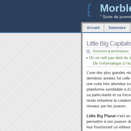
Morbl
“ Sorte de jurem
Accueil
Sommaire
Little Big Capital
Sciences & techniques
«
On ne naît pas doté du 
De l’informatique à l’é
L’une des plus grandes ré
dernières années fut celle
une suite très attendue sor
plateforme semblable à d’
sa particularité et sa force
rendu enfantine la créatio
niveaux par les joueurs.
Little Big Planet
n’est en 
permettre à ses joueurs d
leur fournissant un éditeur