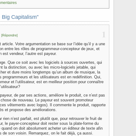
mmentaires
e Big Capitalism”
1
[Répondre]
 article. Votre argumentation se base sur l’idée qu’il y a une
ion entre les rôles de programmeur-concepteur de jeux, et
un est vendeur, l’autre est payeur.
e. Que ce soit avec les logiciels à sources ouvertes, qui
 la distinction, ou avec les micro-logiciels jetable, qui
cher et dure moins longtemps qu’un album de musique, la
es programmeurs et les utilisateurs est en redéfinition. Qui,
meur et l’utilisateur, est en meilleur position pour connaître
’utilisateur?
payeur, de par ses actions, améliore le produit, ce n’est pas
e chose de nouveau. Le payeur est souvent promoteur
ces vêtements avec logos). Il commente le produit, rapporte
és et propose des améliorations.
 rien n’est parfait, est plutôt que, pour retrouver le fruit de
ur, le payer-concepteur doit rester sous la plate-forme du
quand on doit absolument acheter un éditeur de texte afin
es de son voisin. Remarquez, on le fait déjà, ça aussi.