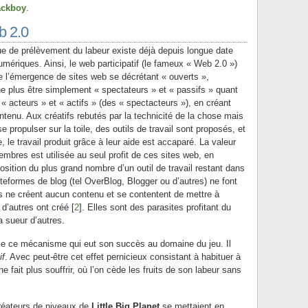
ackboy
.
b 2.0
 de prélèvement du labeur existe déjà depuis longue date
mériques. Ainsi, le web participatif (le fameux « Web 2.0 »)
e l’émergence de sites web se décrétant « ouverts »,
 ne plus être simplement « spectateurs » et « passifs » quant
 acteurs » et « actifs » (des « spectacteurs »), en créant
tenu. Aux créatifs rebutés par la technicité de la chose mais
 propulser sur la toile, des outils de travail sont proposés, et
 le travail produit grâce à leur aide est accaparé. La valeur
embres est utilisée au seul profit de ces sites web, en
sition du plus grand nombre d’un outil de travail restant dans
teformes de blog (tel OverBlog, Blogger ou d’autres) ne font
les ne créent aucun contenu et se contentent de mettre à
 d’autres ont créé [
2
]. Elles sont des parasites profitant du
la sueur d’autres.
e ce mécanisme qui eut son succès au domaine du jeu. Il
if
. Avec peut-être cet effet pernicieux consistant à habituer à
ne fait plus souffrir, où l’on cède les fruits de son labeur sans
réateurs de niveaux de
Little Big Planet
se mettaient en