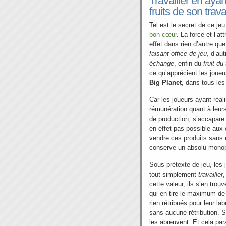
Travailler en aya
fruits de son trava
Tel est le secret de ce jeu
bon cœur
. La force et l’at
effet dans rien d’autre que
faisant office de jeu
, d’aut
échange
, enfin du
fruit du
ce qu’apprécient les joueu
Big Planet
, dans tous les
Car les joueurs ayant réa
rémunération quant à leur
de production, s’accapare l
en effet pas possible aux c
vendre ces produits sans 
conserve un absolu monop
Sous prétexte de jeu, les
tout simplement
travailler
,
cette valeur, ils s’en trou
qui en tire le maximum de p
rien rétribués pour leur la
sans aucune rétribution. 
les abreuvent. Et cela pa