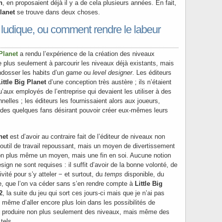
n
, en proposaient déjà il y a de cela plusieurs années. En fait,
Planet
se trouve dans deux choses.
il ludique, ou comment rendre le labeur
 Planet
a rendu l’expérience de la création des niveaux
e plus seulement à parcourir les niveaux déjà existants, mais
endosser les habits d’un
game
ou
level designer
. Les éditeurs
ittle Big Planet
d’une conception très austère ; ils n’étaient
u’aux employés de l’entreprise qui devaient les utiliser à des
nelles ; les éditeurs les fournissaient alors aux joueurs,
 des quelques fans désirant pouvoir créer eux-mêmes leurs
net
est d’avoir au contraire fait de l’éditeur de niveaux non
 outil de travail repoussant, mais un moyen de divertissement
non plus même un moyen, mais une fin en soi. Aucune notion
ign ne sont requises : il suffit d’avoir de la bonne volonté, de
ivité pour s’y atteler − et surtout, du
temps
disponible, du
e, que l’on va céder sans s’en rendre compte à
Little Big
2
, la suite du jeu qui sort ces jours-ci mais que je n’ai pas
 même d’aller encore plus loin dans les possibilités de
de produire non plus seulement des niveaux, mais même des
tels.